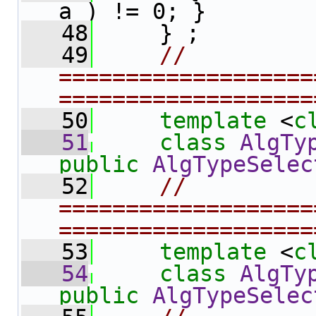
a ) != 0; }
   48
     } ;
   49
// 
===================
===================
   50
template
 <
c
   51
class 
AlgTy
public
AlgTypeSelec
   52
// 
===================
===================
   53
template
 <
c
   54
class 
AlgTy
public
AlgTypeSelec