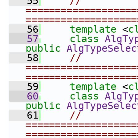
   55
// 
===================
===================
   56
template
 <
c
   57
class 
AlgTy
public
AlgTypeSelec
   58
// 
===================
===================
   59
template
 <
c
   60
class 
AlgTy
public
AlgTypeSelec
   61
// 
===================
===================