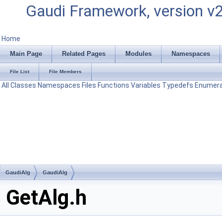
Gaudi Framework, version v
Home
Main Page
Related Pages
Modules
Namespaces
File List
File Members
All
Classes
Namespaces
Files
Functions
Variables
Typedefs
Enumera
GaudiAlg
GaudiAlg
GetAlg.h