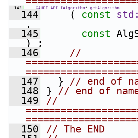
===================
  143
GAUDI_API
IAlgorithm
* 
getAlgorithm
  144
     ( 
const
std
,
  145
const
 Alg
) ;
  146
// 
===================
===================
  147
   } 
// end of n
  148
 } 
// end of nam
  149
// 
===================
===================
  150
// The END