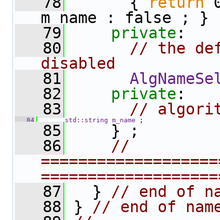
   78
{ 
return
 
m_name : false ; }
   79
private
:
   80
// the def
disabled
   81
AlgNameSe
   82
private
:
   83
// algori
   84
std::string
m_name
 ; 
   85
     } ;
   86
// 
===================
===================
   87
   } 
// end of n
   88
 } 
// end of nam