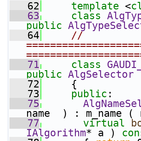
   62
template
 <
c
   63
class 
AlgTy
public
AlgTypeSelec
   64
// 
===================
===================
   71
class 
GAUDI
public
AlgSelector
   72
     {
   73
public
:
   75
AlgNameSe
name  ) : m_name ( 
   77
virtual
b
IAlgorithm
* a )
 con