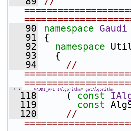
   89
// 
===================
===================
   90
namespace 
Gaudi
   91
 {
   92
namespace 
Uti
   93
   {
   94
// 
===================
===================
  117
GAUDI_API
IAlgorithm
* 
getAlgorithm
  118
     ( 
const
IAl
  119
const
 Alg
  120
// 
===================