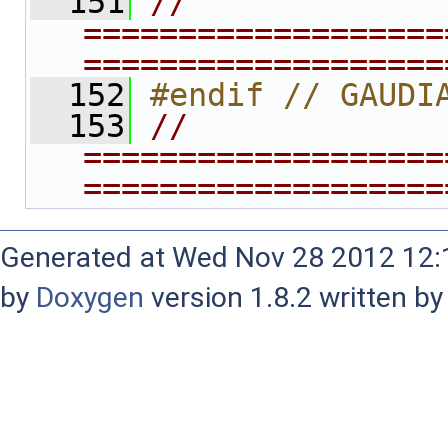
  151
// 
===================
===================
  152
#endif // GAUDI
  153
// 
===================
===================
Generated at Wed Nov 28 2012 12:1
by
Doxygen
version 1.8.2 written b