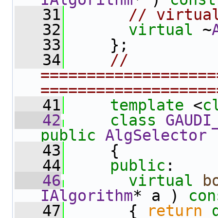
   31
// virtua
   32
virtual
 ~
   33
     };
   34
// 
===================
===================
   41
template
 <
c
   42
class 
GAUDI
public
AlgSelector
   43
     {
   44
public
:
   46
virtual
b
IAlgorithm
* a )
 con
   47
{ 
return