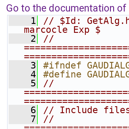
Go to the documentation of t
    1
// $Id: GetAlg.h
marcocle Exp $
    2
// 
===================
===================
    3
#ifndef GAUDIAL
    4
#define GAUDIAL
    5
// 
===================
===================
    6
// Include file
    7
// 
===================