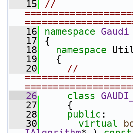
   15
// 
===================
===================
   16
namespace 
Gaudi
   17
 {
   18
namespace 
Uti
   19
   {
   20
// 
===================
===================
   26
class 
GAUDI
   27
     {
   28
public
:
   30
virtual
b
IAlgorithm
* ) 
const