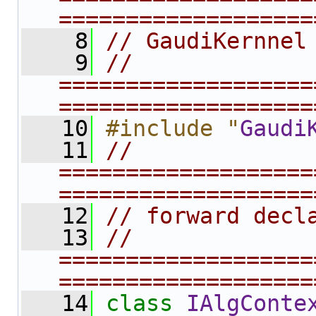
===================
    8
// GaudiKernnel
    9
// 
===================
===================
   10
#include "
Gaudi
   11
// 
===================
===================
   12
// forward decl
   13
// 
===================
===================
   14
class 
IAlgConte