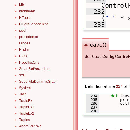
Control
Mix
►
  232
      
nlohmann
►
(
" "
 * 
NTuple
►
  233
PluginServiceTest
►
pool
►
precedence
►
leave()
ranges
◆
Rndm
►
ROOT
def GaudiConfig.Control
►
RootHistCnv
►
SmartRefVectorImpl
►
std
►
SuperAlgDynamicGraph
►
Definition at line
234
of f
System
►
Test
►
  234
def 
leav
  235
         prin
TupleEx
►
  236
         self
  237
TupleEx1
►
  238
TupleEx2
►
Tuples
►
AbortEventAlg
►