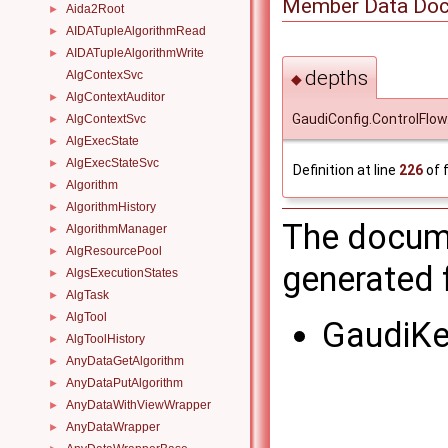
Member Data Doc
Aida2Root
►
AIDATupleAlgorithmRead
►
AIDATupleAlgorithmWrite
►
depths
AlgContexSvc
◆
AlgContextAuditor
►
GaudiConfig.ControlFlow
AlgContextSvc
►
AlgExecState
►
AlgExecStateSvc
►
Definition at line
226
of f
Algorithm
►
AlgorithmHistory
►
The docume
AlgorithmManager
►
AlgResourcePool
►
generated f
AlgsExecutionStates
►
AlgTask
►
AlgTool
►
GaudiKe
AlgToolHistory
►
AnyDataGetAlgorithm
►
AnyDataPutAlgorithm
►
AnyDataWithViewWrapper
►
AnyDataWrapper
►