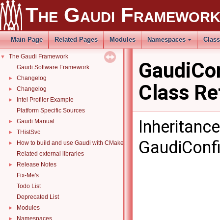
The Gaudi Framewor
Main Page
Related Pages
Modules
Namespaces
Clas
The Gaudi Framework
▼
GaudiCon
Gaudi Software Framework
Changelog
►
Class Re
Changelog
►
Intel Profiler Example
►
Platform Specific Sources
Inheritanc
Gaudi Manual
►
THistSvc
►
GaudiConfi
How to build and use Gaudi with CMake
►
Related external libraries
Release Notes
►
Fix-Me's
Todo List
Deprecated List
Modules
►
Namespaces
►