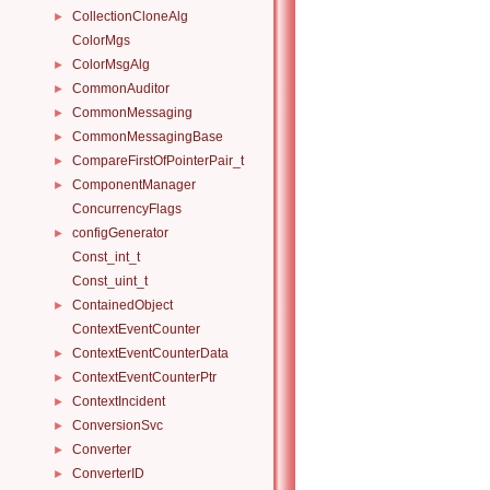
CollectionCloneAlg
►
ColorMgs
ColorMsgAlg
►
CommonAuditor
►
CommonMessaging
►
CommonMessagingBase
►
CompareFirstOfPointerPair_t
►
ComponentManager
►
ConcurrencyFlags
configGenerator
►
Const_int_t
Const_uint_t
ContainedObject
►
ContextEventCounter
ContextEventCounterData
►
ContextEventCounterPtr
►
ContextIncident
►
ConversionSvc
►
Converter
►
ConverterID
►