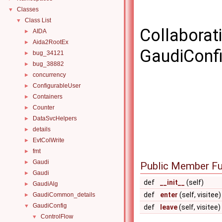
Classes
▼
Class List
▼
Collaborat
AIDA
►
Aida2RootEx
►
GaudiConfi
bug_34121
►
bug_38882
►
concurrency
►
ConfigurableUser
►
Containers
►
Counter
►
DataSvcHelpers
►
details
►
EvtColWrite
►
fmt
►
Gaudi
►
Public Member Fu
Gaudi
►
def
__init__
(self)
GaudiAlg
►
def
enter
(self, visitee)
GaudiCommon_details
►
GaudiConfig
▼
def
leave
(self, visitee)
ControlFlow
▼