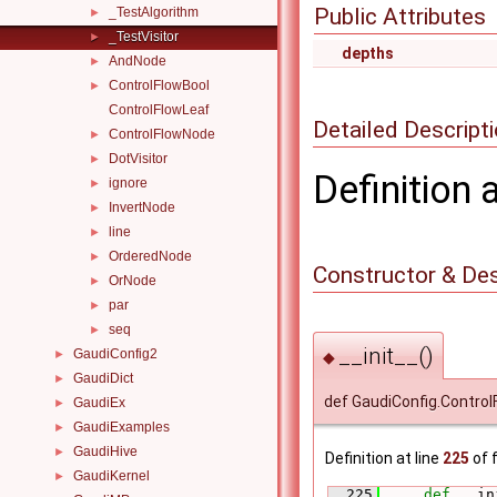
Public Attributes
_TestAlgorithm
►
_TestVisitor
►
depths
AndNode
►
ControlFlowBool
►
ControlFlowLeaf
Detailed Descript
ControlFlowNode
►
DotVisitor
►
Definition 
ignore
►
InvertNode
►
line
►
OrderedNode
►
Constructor & De
OrNode
►
par
►
seq
►
__init__()
GaudiConfig2
►
◆
GaudiDict
►
def GaudiConfig.ControlF
GaudiEx
►
GaudiExamples
►
GaudiHive
►
Definition at line
225
of f
GaudiKernel
►
  225
def 
__in