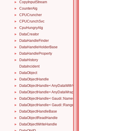
CopyInputStream
►
CounterAlg
►
CPUCruncher
►
CPUCrunchSvc
►
CpuHungryAlg
►
DataCreator
►
DataHandleFinder
►
DataHandleHolderBase
►
DataHandleProperty
►
DataHistory
►
DataIncident
DataObject
►
DataObjectHandle
►
DataObjectHandle< AnyDataWithViewWrapper< View, Owned > >
►
DataObjectHandle< AnyDataWrapper< T > >
►
DataObjectHandle< Gaudi::NamedRange_< T > >
►
DataObjectHandle< Gaudi::Range_< T > >
►
DataObjectHandleBase
►
DataObjectReadHandle
►
DataObjectWriteHandle
►
DataObjID
►