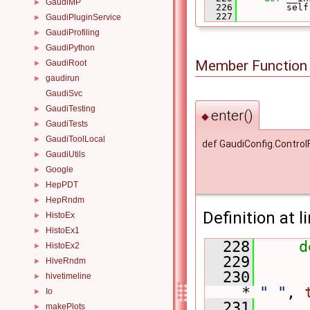
GaudiMP
►
  226
         self
  227
GaudiPluginService
►
GaudiProfiling
►
GaudiPython
►
Member Function
GaudiRoot
►
gaudirun
►
GaudiSvc
GaudiTesting
►
enter()
◆
GaudiTests
►
GaudiToolLocal
►
def GaudiConfig.Control
GaudiUtils
►
Google
►
HepPDT
►
HepRndm
►
Definition at l
HistoEx
►
HistoEx1
►
  228
d
HistoEx2
►
  229
      
HiveRndm
►
  230
      
hivetimeline
►
* 
" "
, 
Io
►
  231
makePlots
►