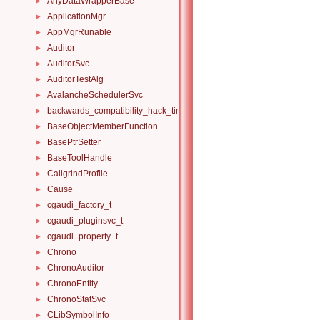
AnyDataWrapperBase
►
ApplicationMgr
►
AppMgrRunable
►
Auditor
►
AuditorSvc
►
AuditorTestAlg
►
AvalancheSchedulerSvc
►
backwards_compatibility_hack_time_timespan
►
BaseObjectMemberFunction
►
BasePtrSetter
►
BaseToolHandle
►
CallgrindProfile
►
Cause
►
cgaudi_factory_t
►
cgaudi_pluginsvc_t
►
cgaudi_property_t
►
Chrono
►
ChronoAuditor
►
ChronoEntity
►
ChronoStatSvc
►
CLibSymbolInfo
►