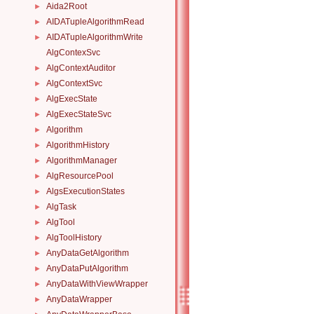
Aida2Root
►
AIDATupleAlgorithmRead
►
AIDATupleAlgorithmWrite
►
AlgContexSvc
AlgContextAuditor
►
AlgContextSvc
►
AlgExecState
►
AlgExecStateSvc
►
Algorithm
►
AlgorithmHistory
►
AlgorithmManager
►
AlgResourcePool
►
AlgsExecutionStates
►
AlgTask
►
AlgTool
►
AlgToolHistory
►
AnyDataGetAlgorithm
►
AnyDataPutAlgorithm
►
AnyDataWithViewWrapper
►
AnyDataWrapper
►