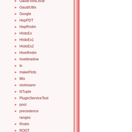
GaudiToolLocal
►
GaudiUtils
►
Google
►
HepPDT
►
HepRndm
►
HistoEx
►
HistoEx1
►
HistoEx2
►
HiveRndm
►
hivetimeline
►
Io
►
makePlots
►
Mix
►
nlohmann
►
NTuple
►
PluginServiceTest
►
pool
►
precedence
►
ranges
Rndm
►
ROOT
►