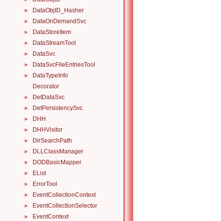
DataObjID_Hasher
►
DataOnDemandSvc
►
DataStoreItem
►
DataStreamTool
►
DataSvc
►
DataSvcFileEntriesTool
►
DataTypeInfo
►
Decorator
DetDataSvc
►
DetPersistencySvc
►
DHH
►
DHHVisitor
►
DirSearchPath
►
DLLClassManager
►
DODBasicMapper
►
EList
►
ErrorTool
►
EventCollectionContext
►
EventCollectionSelector
►
EventContext
►