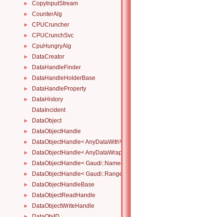
CopyInputStream
►
CounterAlg
►
CPUCruncher
►
CPUCrunchSvc
►
CpuHungryAlg
►
DataCreator
►
DataHandleFinder
►
DataHandleHolderBase
►
DataHandleProperty
►
DataHistory
►
DataIncident
DataObject
►
DataObjectHandle
►
DataObjectHandle< AnyDataWithViewWrapper< View, Owned > >
►
DataObjectHandle< AnyDataWrapper< T > >
►
DataObjectHandle< Gaudi::NamedRange_< T > >
►
DataObjectHandle< Gaudi::Range_< T > >
►
DataObjectHandleBase
►
DataObjectReadHandle
►
DataObjectWriteHandle
►
DataObjID
►