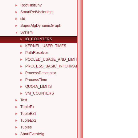
RootHistCnv
►
SmartRefVectorImpl
►
std
►
SuperAlgDynamicGraph
►
System
▼
IO_COUNTERS
►
KERNEL_USER_TIMES
►
PathResolver
►
POOLED_USAGE_AND_LIMITS
►
PROCESS_BASIC_INFORMATION
►
ProcessDescriptor
►
ProcessTime
►
QUOTA_LIMITS
►
VM_COUNTERS
►
Test
►
TupleEx
►
TupleEx1
►
TupleEx2
►
Tuples
►
AbortEventAlg
►