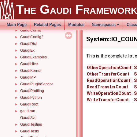
Gaudi
►
The Gaudi Framewor
Gaudi
►
GaudiAlg
►
GaudiCommon_details
►
Main Page
Related Pages
Modules
Namespaces
Clas
GaudiConfig
►
GaudiConfig2
►
System::IO_COUN
GaudiDict
►
GaudiEx
►
This is the complete list
GaudiExamples
►
GaudiHive
►
OtherOperationCount
S
GaudiKernel
►
OtherTransferCount
S
GaudiMP
►
ReadOperationCount
S
GaudiPluginService
►
ReadTransferCount
S
GaudiProfiling
►
WriteOperationCount
S
GaudiPython
►
WriteTransferCount
S
GaudiRoot
►
gaudirun
►
GaudiSvc
GaudiTesting
►
GaudiTests
►