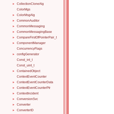
CollectionCloneAlg
►
ColorMgs
ColorMsgAlg
►
CommonAuditor
►
CommonMessaging
►
CommonMessagingBase
►
CompareFirstOfPointerPair_t
►
ComponentManager
►
ConcurrencyFlags
configGenerator
►
Const_int_t
Const_uint_t
ContainedObject
►
ContextEventCounter
ContextEventCounterData
►
ContextEventCounterPtr
►
ContextIncident
►
ConversionSvc
►
Converter
►
ConverterID
►