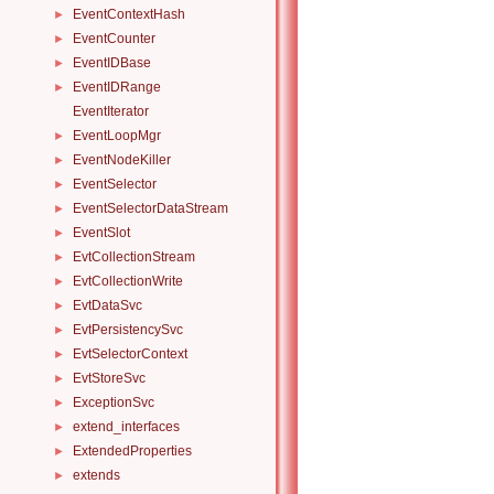
EventContextHash
►
EventCounter
►
EventIDBase
►
EventIDRange
►
EventIterator
EventLoopMgr
►
EventNodeKiller
►
EventSelector
►
EventSelectorDataStream
►
EventSlot
►
EvtCollectionStream
►
EvtCollectionWrite
►
EvtDataSvc
►
EvtPersistencySvc
►
EvtSelectorContext
►
EvtStoreSvc
►
ExceptionSvc
►
extend_interfaces
►
ExtendedProperties
►
extends
►