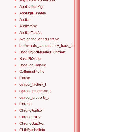
AnyDataWrapperBase
►
ApplicationMgr
►
AppMgrRunable
►
Auditor
►
AuditorSvc
►
AuditorTestAlg
►
AvalancheSchedulerSvc
►
backwards_compatibility_hack_time_timespan
►
BaseObjectMemberFunction
►
BasePtrSetter
►
BaseToolHandle
►
CallgrindProfile
►
Cause
►
cgaudi_factory_t
►
cgaudi_pluginsvc_t
►
cgaudi_property_t
►
Chrono
►
ChronoAuditor
►
ChronoEntity
►
ChronoStatSvc
►
CLibSymbolInfo
►