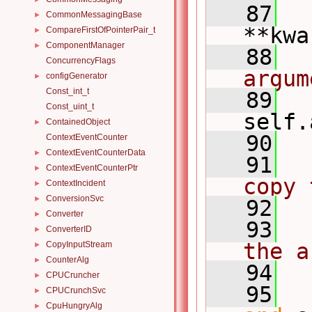
   87
CommonMessagingBase
►
**kwa
CompareFirstOfPointerPair_t
►
ComponentManager
►
   88
ConcurrencyFlags
argum
configGenerator
►
Const_int_t
   89
  
Const_uint_t
self.
ContainedObject
►
   90
ContextEventCounter
ContextEventCounterData
►
   91
  
ContextEventCounterPtr
►
copy 
ContextIncident
►
ConversionSvc
►
   92
Converter
►
   93
ConverterID
►
the a
CopyInputStream
►
CounterAlg
►
   94
CPUCruncher
►
   95
CPUCrunchSvc
►
CpuHungryAlg
►