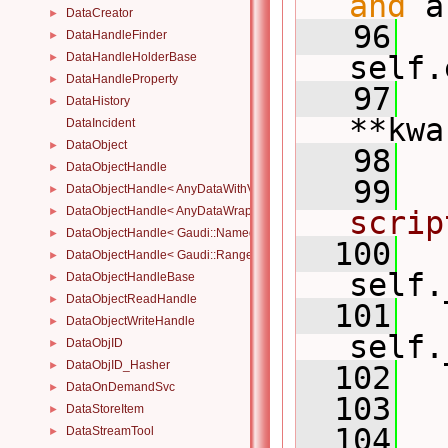
and
 a
DataCreator
►
   96
  
DataHandleFinder
►
DataHandleHolderBase
self.
►
DataHandleProperty
►
   97
DataHistory
►
**kwa
DataIncident
DataObject
►
   98
DataObjectHandle
►
   99
DataObjectHandle< AnyDataWithViewWrapper< View, Owned > >
►
DataObjectHandle< AnyDataWrapper< T > >
►
scrip
DataObjectHandle< Gaudi::NamedRange_< T > >
►
  100
  
DataObjectHandle< Gaudi::Range_< T > >
►
self.
DataObjectHandleBase
►
DataObjectReadHandle
►
  101
  
DataObjectWriteHandle
►
self.
DataObjID
►
DataObjID_Hasher
►
  102
  
DataOnDemandSvc
►
  103
DataStoreItem
►
  104
DataStreamTool
►