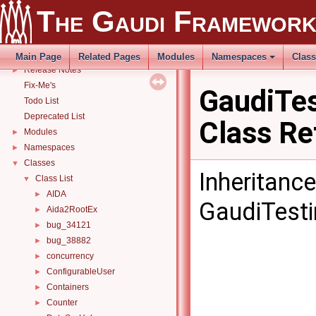
Gaudi Manual
►
The Gaudi Framewor
THistSvc
►
How to build and use Gaudi with CMake
►
Related external libraries
Main Page
Related Pages
Modules
Namespaces
Clas
Release Notes
►
Fix-Me's
GaudiTe
Todo List
Deprecated List
Class Re
Modules
►
Namespaces
►
Classes
▼
Inheritanc
Class List
▼
AIDA
►
GaudiTest
Aida2RootEx
►
bug_34121
►
bug_38882
►
concurrency
►
ConfigurableUser
►
Containers
►
Counter
►