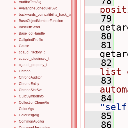
   78
AuditorTestAlg
►
posit
AvalancheSchedulerSvc
►
backwards_compatibility_hack_time_timespan
►
   79
BaseObjectMemberFunction
►
getar
BasePtrSetter
►
   80
BaseToolHandle
►
CallgrindProfile
►
   81
  
Cause
►
getar
cgaudi_factory_t
►
cgaudi_pluginsvc_t
►
   82
cgaudi_property_t
►
list 
Chrono
►
ChronoAuditor
   83
►
ChronoEntity
►
autom
ChronoStatSvc
►
   84
CLibSymbolInfo
►
CollectionCloneAlg
►
"self
ColorMgs
   85
  
ColorMsgAlg
►
CommonAuditor
►
   86
CommonMessaging
►