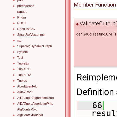
pool
►
Member Function
precedence
►
ranges
Rndm
►
ValidateOutput(
ROOT
►
◆
RootHistCnv
►
def GaudiTesting.QMTT
SmartRefVectorImpl
►
std
►
SuperAlgDynamicGraph
►
System
►
Test
►
TupleEx
►
TupleEx1
►
Reimplem
TupleEx2
►
Tuples
►
AbortEventAlg
►
Definition 
Aida2Root
►
AIDATupleAlgorithmRead
►
   66
AIDATupleAlgorithmWrite
►
AlgContexSvc
resul
AlgContextAuditor
►