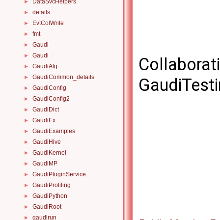
DataSvcHelpers
►
details
►
EvtColWrite
►
fmt
►
Gaudi
►
Gaudi
►
Collaborat
GaudiAlg
►
GaudiCommon_details
►
GaudiTest
GaudiConfig
►
GaudiConfig2
►
GaudiDict
►
GaudiEx
►
GaudiExamples
►
GaudiHive
►
GaudiKernel
►
GaudiMP
►
GaudiPluginService
►
GaudiProfiling
►
GaudiPython
►
GaudiRoot
►
gaudirun
►