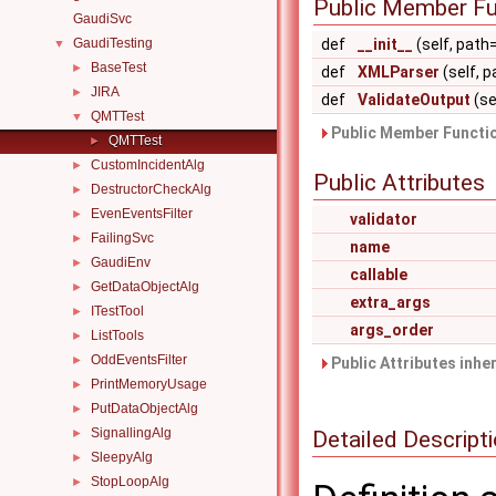
Public Member Fu
GaudiSvc
GaudiTesting
def
__init__
(self, path
▼
BaseTest
►
def
XMLParser
(self, p
JIRA
►
def
ValidateOutput
(se
QMTTest
▼
Public Member Functio
QMTTest
►
CustomIncidentAlg
►
Public Attributes
DestructorCheckAlg
►
EvenEventsFilter
►
validator
FailingSvc
►
name
GaudiEnv
►
callable
GetDataObjectAlg
►
extra_args
ITestTool
►
args_order
ListTools
►
OddEventsFilter
►
Public Attributes inhe
PrintMemoryUsage
►
PutDataObjectAlg
►
SignallingAlg
Detailed Descript
►
SleepyAlg
►
StopLoopAlg
►