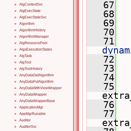
   67
AlgContextSvc
►
AlgExecState
   68
►
AlgExecStateSvc
►
   69
Algorithm
►
   70
AlgorithmHistory
►
AlgorithmManager
►
   71
 
AlgResourcePool
►
dynam
AlgsExecutionStates
►
AlgTask
►
   72
 
AlgTool
►
   73
 
AlgToolHistory
►
   74
AnyDataGetAlgorithm
►
AnyDataPutAlgorithm
►
   75
AnyDataWithViewWrapper
►
extra
AnyDataWrapper
►
AnyDataWrapperBase
►
   76
  
ApplicationMgr
►
   77
  
AppMgrRunable
►
extra
Auditor
►
AuditorSvc
►