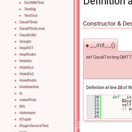
Definition 
SvcWithTool
►
TestAlg
►
TestTool
►
Constructor & De
GaudiTests
►
GaudiToolLocal
►
GaudiUtils
►
Google
►
__init__()
◆
HepPDT
►
HepRndm
►
def GaudiTesting.QMTT
HistoEx
►
HistoEx1
►
HistoEx2
►
HiveRndm
►
hivetimeline
Definition at line
20
of fi
►
Io
►
   20
def 
__in
makePlots
►
   21
         Base
   22
         self
Mix
►
   23
if
 p
   24
             
nlohmann
►
   25
NTuple
►
PluginServiceTest
►