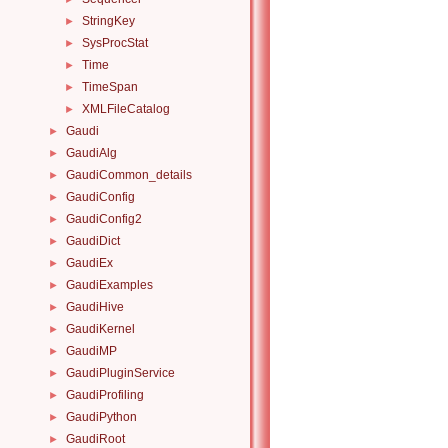
StringKey
►
SysProcStat
►
Time
►
TimeSpan
►
XMLFileCatalog
►
Gaudi
►
GaudiAlg
►
GaudiCommon_details
►
GaudiConfig
►
GaudiConfig2
►
GaudiDict
►
GaudiEx
►
GaudiExamples
►
GaudiHive
►
GaudiKernel
►
GaudiMP
►
GaudiPluginService
►
GaudiProfiling
►
GaudiPython
►
GaudiRoot
►