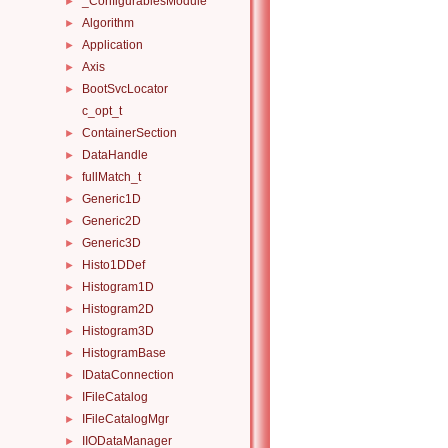
_ConfigurablesModule
►
Algorithm
►
Application
►
Axis
►
BootSvcLocator
►
c_opt_t
ContainerSection
►
DataHandle
►
fullMatch_t
►
Generic1D
►
Generic2D
►
Generic3D
►
Histo1DDef
►
Histogram1D
►
Histogram2D
►
Histogram3D
►
HistogramBase
►
IDataConnection
►
IFileCatalog
►
IFileCatalogMgr
►
IIODataManager
►