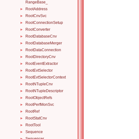
RangeBase_
RootAddress
►
RootCnvSvc
►
RootConnectionSetup
►
RootConverter
►
RootDatabaseCnv
►
RootDatabaseMerger
►
RootDataConnection
►
RootDirectoryCnv
►
RootEventExtractor
►
RootEvtSelector
►
RootEvtSelectorContext
►
RootNTupleCnv
►
RootNTupleDescriptor
►
RootObjectRefs
►
RootPerfMonSvc
►
RootRef
►
RootStatCnv
►
RootTool
►
Sequence
►
Sequencer
►