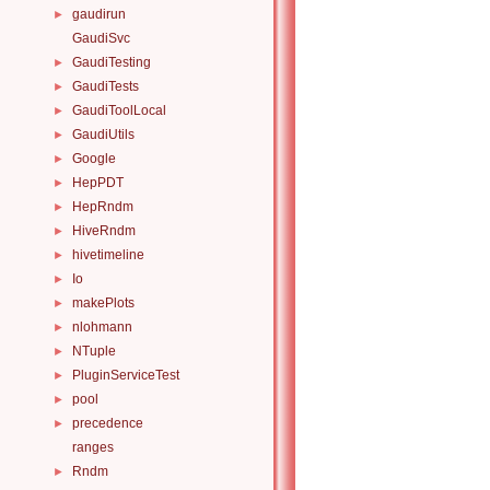
gaudirun
►
GaudiSvc
GaudiTesting
►
GaudiTests
►
GaudiToolLocal
►
GaudiUtils
►
Google
►
HepPDT
►
HepRndm
►
HiveRndm
►
hivetimeline
►
Io
►
makePlots
►
nlohmann
►
NTuple
►
PluginServiceTest
►
pool
►
precedence
►
ranges
Rndm
►