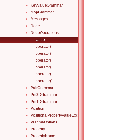
KeyValueGrammar
►
MapGrammar
►
Messages
►
Node
►
NodeOperations
▼
value
operator()
operator()
operator()
operator()
operator()
operator()
PairGrammar
►
Pnt3DGrammar
►
Pnt4DGrammar
►
Position
►
PositionalPropertyValueException
►
PragmaOptions
►
Property
►
PropertyName
►