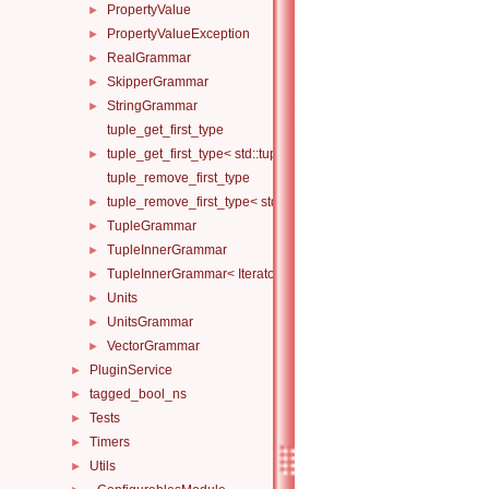
PropertyValue
►
PropertyValueException
►
RealGrammar
►
SkipperGrammar
►
StringGrammar
►
tuple_get_first_type
tuple_get_first_type< std::tuple< T, Ts... > >
►
tuple_remove_first_type
tuple_remove_first_type< std::tuple< T, Ts... > >
►
TupleGrammar
►
TupleInnerGrammar
►
TupleInnerGrammar< Iterator, TupleT, 1, Skipper >
►
Units
►
UnitsGrammar
►
VectorGrammar
►
PluginService
►
tagged_bool_ns
►
Tests
►
Timers
►
Utils
►