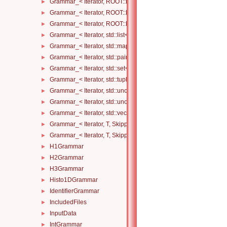
Grammar_< Iterator, ROOT::Math::DisplacementVector3D< T1, T2
►
Grammar_< Iterator, ROOT::Math::LorentzVector< T1 >, Skipper >
►
Grammar_< Iterator, ROOT::Math::PositionVector3D< T1, T2 >, Sk
►
Grammar_< Iterator, std::list< InnerT, AllocatorT >, Skipper >
►
Grammar_< Iterator, std::map< KeyT, ValueT, KeyCompareT, Alloc
►
Grammar_< Iterator, std::pair< KeyT, ValueT >, Skipper >
►
Grammar_< Iterator, std::set< InnerT, CompareT, AllocatorT >, Sk
►
Grammar_< Iterator, std::tuple< Args... >, Skipper >
►
Grammar_< Iterator, std::unordered_map< KeyT, ValueT, HashT, 
►
Grammar_< Iterator, std::unordered_set< InnerT, HashT, Compare
►
Grammar_< Iterator, std::vector< InnerT, AllocatorT >, Skipper >
►
Grammar_< Iterator, T, Skipper, std::enable_if_t< std::is_floating
►
Grammar_< Iterator, T, Skipper, std::enable_if_t< std::is_integral_
►
H1Grammar
►
H2Grammar
►
H3Grammar
►
Histo1DGrammar
►
IdentifierGrammar
►
IncludedFiles
►
InputData
►
IntGrammar
►