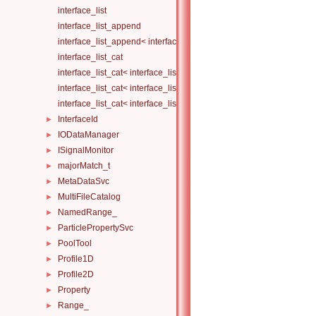
interface_list
interface_list_append
interface_list_append< interface_list< Is... >, I >
interface_list_cat
interface_list_cat< interface_list< I... > >
interface_list_cat< interface_list< I1... >, interface_list< I2... > >
interface_list_cat< interface_list< I1... >, interface_list< I2... >, Others.
InterfaceId
►
IODataManager
►
ISignalMonitor
►
majorMatch_t
►
MetaDataSvc
►
MultiFileCatalog
►
NamedRange_
►
ParticlePropertySvc
►
PoolTool
►
Profile1D
►
Profile2D
►
Property
►
Range_
►