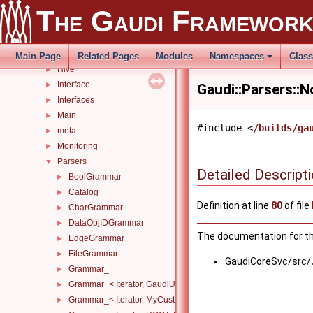
Examples
►
The Gaudi Framewor
Functional
►
Guards
►
Histograming
►
Main Page
Related Pages
Modules
Namespaces
Clas
Hive
►
Interface
►
Gaudi::Parsers::
Interfaces
►
Main
►
#include <
/builds/ga
meta
►
Monitoring
►
Parsers
▼
Detailed Descript
BoolGrammar
►
Catalog
►
Definition at line
80
of file
CharGrammar
►
DataObjIDGrammar
►
The documentation for thi
EdgeGrammar
►
FileGrammar
►
GaudiCoreSvc/src/
Grammar_
►
Grammar_< Iterator, GaudiUtils::VectorMap< KeyT, ValueT, KeyCo
►
Grammar_< Iterator, MyCustomType, Skipper >
►