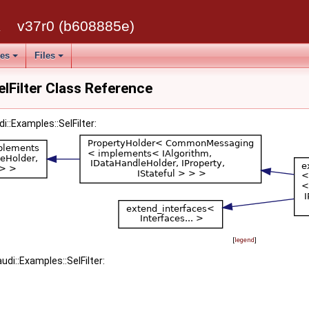
k
v37r0 (b608885e)
ses
Files
elFilter Class Reference
i::Examples::SelFilter:
[
legend
]
udi::Examples::SelFilter: