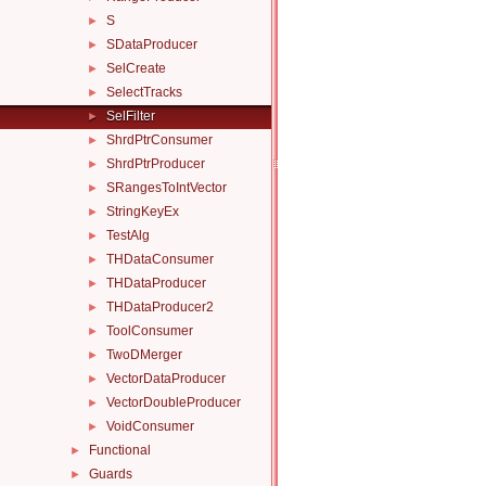
S
►
SDataProducer
►
SelCreate
►
SelectTracks
►
SelFilter
►
ShrdPtrConsumer
►
ShrdPtrProducer
►
SRangesToIntVector
►
StringKeyEx
►
TestAlg
►
THDataConsumer
►
THDataProducer
►
THDataProducer2
►
ToolConsumer
►
TwoDMerger
►
VectorDataProducer
►
VectorDoubleProducer
►
VoidConsumer
►
Functional
►
Guards
►