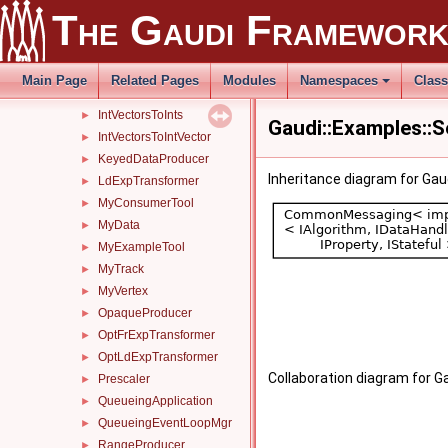
IntFloatToFloatData
►
The Gaudi Framewor
IntIntToFloatFloatData
►
IntToFloatData
►
IntVectorsMerger
►
Main Page
Related Pages
Modules
Namespaces
Clas
IntVectorsMergingConsumer
►
IntVectorsToInts
►
Gaudi::Examples::S
IntVectorsToIntVector
►
KeyedDataProducer
►
Inheritance diagram for Gaud
LdExpTransformer
►
MyConsumerTool
►
MyData
►
MyExampleTool
►
MyTrack
►
MyVertex
►
OpaqueProducer
►
OptFrExpTransformer
►
OptLdExpTransformer
►
Collaboration diagram for Ga
Prescaler
►
QueueingApplication
►
QueueingEventLoopMgr
►
RangeProducer
►