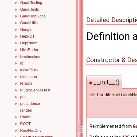
GaudiTesting
►
GaudiTests
►
GaudiToolLocal
►
Detailed Descript
GaudiUtils
►
Google
►
Definition 
HepPDT
►
HepRndm
►
HiveRndm
►
hivetimeline
►
Constructor & De
Io
►
makePlots
►
nlohmann
►
__init__()
◆
NTuple
►
PluginServiceTest
►
def GaudiKernel.GaudiHa
pool
►
precedence
►
ranges
Rndm
►
ROOT
►
Reimplemented from
G
RootHistCnv
►