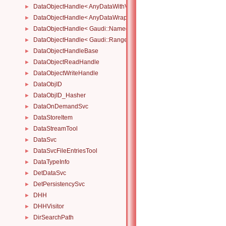
DataObjectHandle< AnyDataWithViewWrapper< View, Owned > >
►
DataObjectHandle< AnyDataWrapper< T > >
►
DataObjectHandle< Gaudi::NamedRange_< T > >
►
DataObjectHandle< Gaudi::Range_< T > >
►
DataObjectHandleBase
►
DataObjectReadHandle
►
DataObjectWriteHandle
►
DataObjID
►
DataObjID_Hasher
►
DataOnDemandSvc
►
DataStoreItem
►
DataStreamTool
►
DataSvc
►
DataSvcFileEntriesTool
►
DataTypeInfo
►
DetDataSvc
►
DetPersistencySvc
►
DHH
►
DHHVisitor
►
DirSearchPath
►