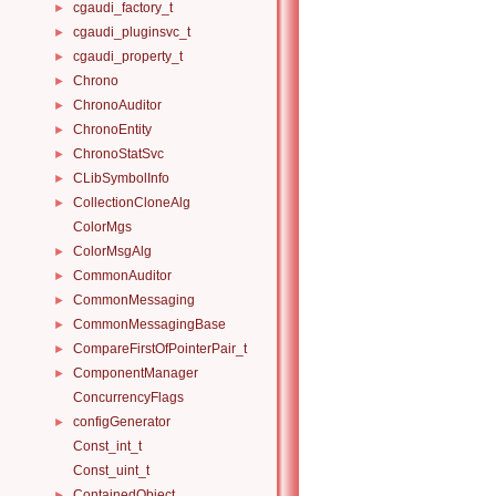
cgaudi_factory_t
►
cgaudi_pluginsvc_t
►
cgaudi_property_t
►
Chrono
►
ChronoAuditor
►
ChronoEntity
►
ChronoStatSvc
►
CLibSymbolInfo
►
CollectionCloneAlg
►
ColorMgs
ColorMsgAlg
►
CommonAuditor
►
CommonMessaging
►
CommonMessagingBase
►
CompareFirstOfPointerPair_t
►
ComponentManager
►
ConcurrencyFlags
configGenerator
►
Const_int_t
Const_uint_t
ContainedObject
►