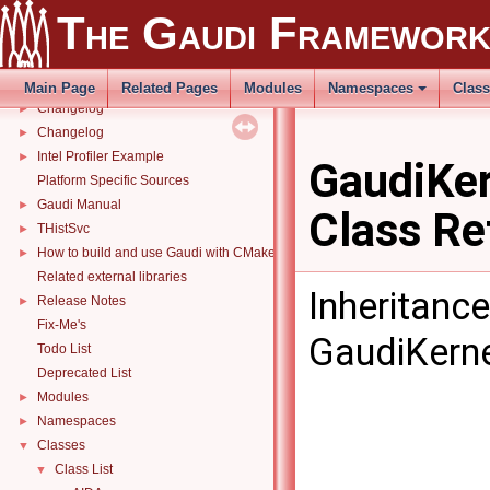
The Gaudi Framewor
The Gaudi Framework
▼
Gaudi Software Framework
Main Page
Related Pages
Modules
Namespaces
Clas
Changelog
►
Changelog
►
Intel Profiler Example
►
GaudiKer
Platform Specific Sources
Gaudi Manual
►
Class Re
THistSvc
►
How to build and use Gaudi with CMake
►
Related external libraries
Inheritanc
Release Notes
►
Fix-Me's
GaudiKerne
Todo List
Deprecated List
Modules
►
Namespaces
►
Classes
▼
Class List
▼