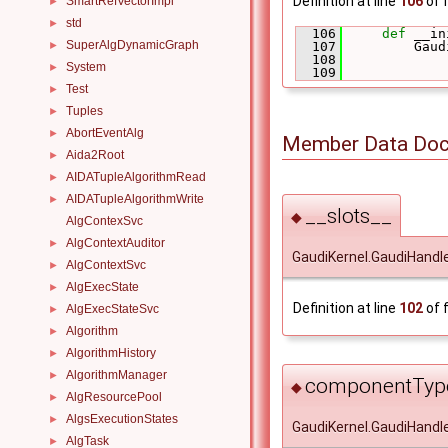
Definition at line
106
of f
SmartRefVectorImpl
►
std
►
  106
def 
__in
SuperAlgDynamicGraph
  107
         Gaud
►
  108
System
►
  109
Test
►
Tuples
►
AbortEventAlg
►
Member Data Doc
Aida2Root
►
AIDATupleAlgorithmRead
►
AIDATupleAlgorithmWrite
►
__slots__
◆
AlgContexSvc
AlgContextAuditor
►
GaudiKernel.GaudiHandl
AlgContextSvc
►
AlgExecState
►
Definition at line
102
of f
AlgExecStateSvc
►
Algorithm
►
AlgorithmHistory
►
AlgorithmManager
►
componentTyp
◆
AlgResourcePool
►
AlgsExecutionStates
►
GaudiKernel.GaudiHand
AlgTask
►