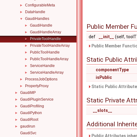
ConfigurableMeta
►
DataHandle
►
GaudiHandles
▼
Public Member Fu
GaudiHandle
►
GaudiHandleArray
►
def
__init__
(self, too
PrivateToolHandle
►
PrivateToolHandleArray
Public Member Functio
►
PublicToolHandle
►
Static Public Attr
PublicToolHandleArray
►
ServiceHandle
►
componentType
ServiceHandleArray
►
isPublic
ProcessJobOptions
►
PropertyProxy
►
Static Public Attribut
GaudiMP
►
Static Private Att
GaudiPluginService
►
GaudiProfiling
►
__slots__
GaudiPython
►
GaudiRoot
►
Additional Inher
gaudirun
►
GaudiSvc
Public Attributes inhe