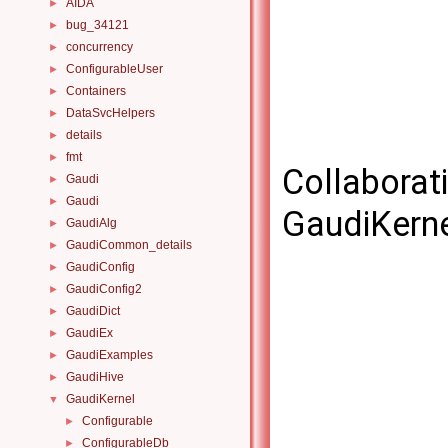
AIDA
►
bug_34121
►
concurrency
►
ConfigurableUser
►
Containers
►
DataSvcHelpers
►
details
►
fmt
►
Collaborat
Gaudi
►
Gaudi
►
GaudiKerne
GaudiAlg
►
GaudiCommon_details
►
GaudiConfig
►
GaudiConfig2
►
GaudiDict
►
GaudiEx
►
GaudiExamples
►
GaudiHive
►
GaudiKernel
▼
Configurable
►
ConfigurableDb
►