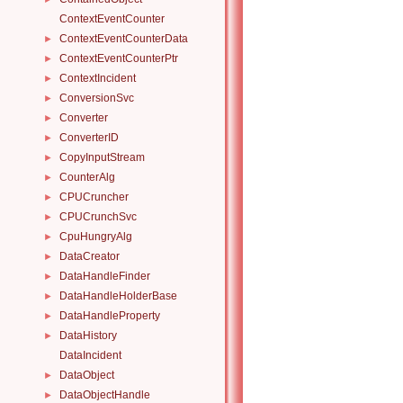
ContextEventCounter
ContextEventCounterData
►
ContextEventCounterPtr
►
ContextIncident
►
ConversionSvc
►
Converter
►
ConverterID
►
CopyInputStream
►
CounterAlg
►
CPUCruncher
►
CPUCrunchSvc
►
CpuHungryAlg
►
DataCreator
►
DataHandleFinder
►
DataHandleHolderBase
►
DataHandleProperty
►
DataHistory
►
DataIncident
DataObject
►
DataObjectHandle
►