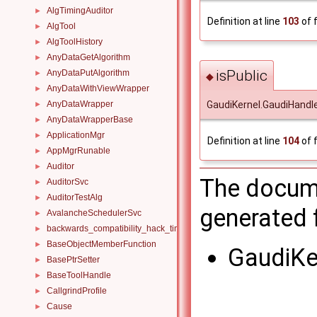
AlgTimingAuditor
►
Definition at line
103
of f
AlgTool
►
AlgToolHistory
►
AnyDataGetAlgorithm
►
isPublic
AnyDataPutAlgorithm
►
◆
AnyDataWithViewWrapper
►
AnyDataWrapper
GaudiKernel.GaudiHandle
►
AnyDataWrapperBase
►
ApplicationMgr
►
Definition at line
104
of f
AppMgrRunable
►
Auditor
►
The docume
AuditorSvc
►
AuditorTestAlg
►
generated f
AvalancheSchedulerSvc
►
backwards_compatibility_hack_time_timespan
►
BaseObjectMemberFunction
►
GaudiKe
BasePtrSetter
►
BaseToolHandle
►
CallgrindProfile
►
Cause
►