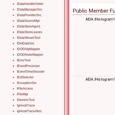
IDataHandleVisitor
►
IDataManagerSvc
Public Member Fu
►
IDataProviderSvc
►
AIDA::IHistogram
IDataSourceMgr
►
IDataStoreAgent
►
IDataStoreLeaves
►
IDataStreamTool
►
IDetDataSvc
►
IDODAlgMapper
►
IDODNodeMapper
►
IErrorTool
►
IEventProcessor
►
IEventTimeDecoder
►
IEvtSelector
►
AIDA::IHistogram
IExceptionSvc
►
IFileAccess
►
IFileMgr
►
IGenericTool
►
IgHookTrace
►
IgHookTraceAlloc
►