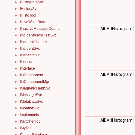
IHistogramSvc
►
IHistorySvc
►
IHistoTool
►
IHiveWhiteBoard
►
AIDA::IHistogram
IInactiveMessageCounter
►
IIncidentAsyncTestSvc
►
IIncidentListener
►
IIncidentSvc
►
IInspectable
►
IInspector
►
IInterface
►
AIDA::IHistogram
IIoComponent
►
IIoComponentMgr
►
IMagneticFieldSvc
►
IMessageSvc
►
IMetaDataSvc
►
IMonitorSvc
►
implements
►
AIDA::IHistogram
IMyOtherTool
►
IMyTool
►
INamedInterface
►