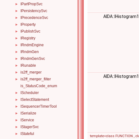
IPartPropSvc
►
IPersistencySvc
►
AIDA::IHistogram
IPrecedenceSvc
►
IProperty
►
IPublishSvc
►
IRegistry
►
IRndmEngine
►
IRndmGen
►
IRndmGenSvc
►
IRunable
►
is2ff_merger
►
AIDA::IHistogram
is2ff_merger_filter
►
is_StatusCode_enum
IScheduler
►
ISelectStatement
►
ISequencerTimerTool
►
ISerialize
►
IService
►
IStagerSvc
►
IStateful
►
template<class FUNCTION , c