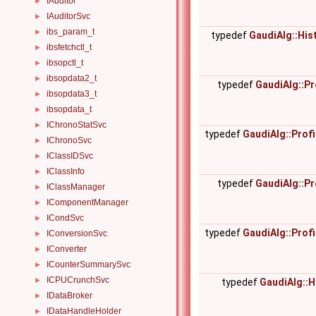
IAuditor
►
IAuditorSvc
►
ibs_param_t
►
typedef
GaudiAlg::Hi
ibsfetchctl_t
►
ibsopctl_t
►
ibsopdata2_t
►
typedef
GaudiAlg::P
ibsopdata3_t
►
ibsopdata_t
►
IChronoStatSvc
►
typedef
GaudiAlg::Prof
IChronoSvc
►
IClassIDSvc
►
IClassInfo
►
typedef
GaudiAlg::P
IClassManager
►
IComponentManager
►
ICondSvc
►
typedef
GaudiAlg::Prof
IConversionSvc
►
IConverter
►
ICounterSummarySvc
►
ICPUCrunchSvc
►
typedef
GaudiAlg::
IDataBroker
►
IDataHandleHolder
►