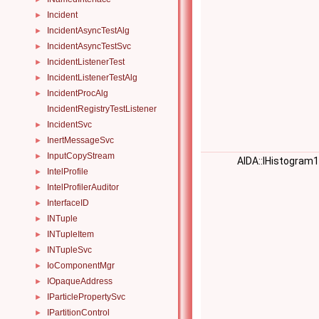
Incident
►
IncidentAsyncTestAlg
►
IncidentAsyncTestSvc
►
IncidentListenerTest
►
IncidentListenerTestAlg
►
IncidentProcAlg
►
IncidentRegistryTestListener
IncidentSvc
►
InertMessageSvc
►
InputCopyStream
►
AIDA::IHistogram
IntelProfile
►
IntelProfilerAuditor
►
InterfaceID
►
INTuple
►
INTupleItem
►
INTupleSvc
►
IoComponentMgr
►
IOpaqueAddress
►
IParticlePropertySvc
►
IPartitionControl
►