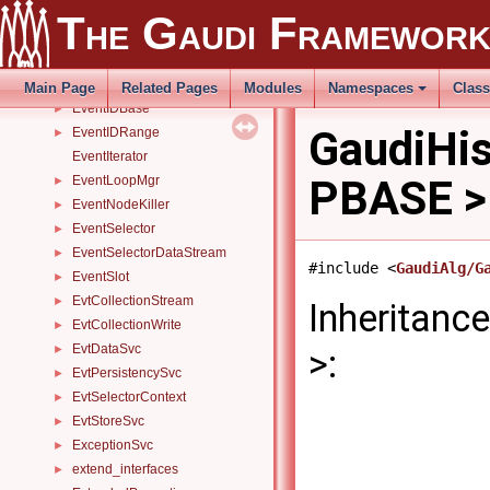
EventCollectionSelector
►
The Gaudi Framewor
EventContext
►
EventContextHash
►
EventCounter
►
Main Page
Related Pages
Modules
Namespaces
Clas
EventIDBase
►
GaudiHis
EventIDRange
►
EventIterator
PBASE > 
EventLoopMgr
►
EventNodeKiller
►
EventSelector
►
EventSelectorDataStream
►
#include <
GaudiAlg/G
EventSlot
►
EvtCollectionStream
►
Inheritanc
EvtCollectionWrite
►
EvtDataSvc
►
>:
EvtPersistencySvc
►
EvtSelectorContext
►
EvtStoreSvc
►
ExceptionSvc
►
extend_interfaces
►