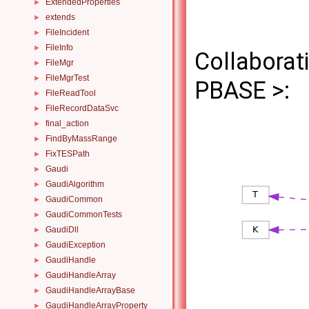
ExtendedProperties
►
extends
►
FileIncident
►
FileInfo
►
Collaborat
FileMgr
►
FileMgrTest
►
PBASE >:
FileReadTool
►
FileRecordDataSvc
►
final_action
►
FindByMassRange
►
FixTESPath
►
Gaudi
►
GaudiAlgorithm
►
GaudiCommon
►
GaudiCommonTests
►
GaudiDll
►
GaudiException
►
GaudiHandle
►
GaudiHandleArray
►
GaudiHandleArrayBase
►
GaudiHandleArrayProperty
►