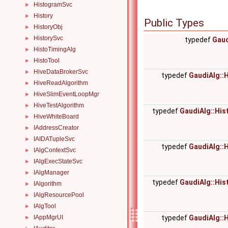
HistogramSvc
►
History
►
Public Types
HistoryObj
►
HistorySvc
►
typedef
Gaud
HistoTimingAlg
►
HistoTool
►
HiveDataBrokerSvc
►
typedef
GaudiAlg::
HiveReadAlgorithm
►
HiveSlimEventLoopMgr
►
HiveTestAlgorithm
►
typedef
GaudiAlg::Hi
HiveWhiteBoard
►
IAddressCreator
►
IAIDATupleSvc
►
typedef
GaudiAlg::
IAlgContextSvc
►
IAlgExecStateSvc
►
IAlgManager
►
typedef
GaudiAlg::Hi
IAlgorithm
►
IAlgResourcePool
►
IAlgTool
►
IAppMgrUI
typedef
GaudiAlg::
►