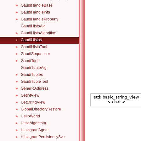
GaudiHandleBase
►
GaudiHandleInfo
►
GaudiHandleProperty
►
GaudiHistoAlg
GaudiHistoAlgorithm
►
GaudiHistos
►
GaudiHistoTool
►
GaudiSequencer
►
GaudiTool
►
GaudiTupleAlg
GaudiTuples
►
GaudiTupleTool
►
GenericAddress
►
GetIntView
►
GetStringView
►
GlobalDirectoryRestore
►
HelloWorld
►
HistoAlgorithm
►
HistogramAgent
►
HistogramPersistencySvc
►