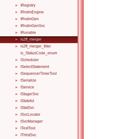
IRegistry
►
IRndmEngine
►
IRndmGen
►
IRndmGenSvc
►
IRunable
►
is2ff_merger
►
is2ff_merger_filter
►
is_StatusCode_enum
IScheduler
►
ISelectStatement
►
ISequencerTimerTool
►
ISerialize
►
IService
►
IStagerSvc
►
IStateful
►
IStatSvc
►
ISvcLocator
►
ISvcManager
►
ITestTool
►
ITHistSvc
►