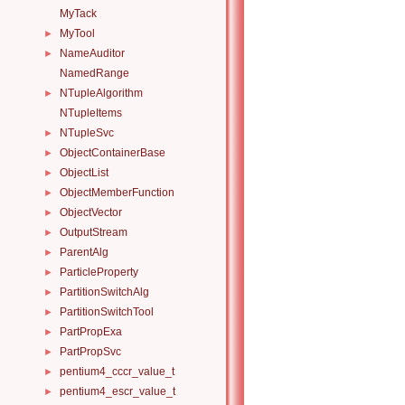
MyTack
MyTool
►
NameAuditor
►
NamedRange
NTupleAlgorithm
►
NTupleItems
NTupleSvc
►
ObjectContainerBase
►
ObjectList
►
ObjectMemberFunction
►
ObjectVector
►
OutputStream
►
ParentAlg
►
ParticleProperty
►
PartitionSwitchAlg
►
PartitionSwitchTool
►
PartPropExa
►
PartPropSvc
►
pentium4_cccr_value_t
►
pentium4_escr_value_t
►