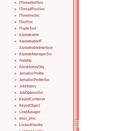
IThreadInitTool
►
IThreadPoolSvc
►
ITimelineSvc
►
IToolSvc
►
ITupleTool
►
IUpdateable
►
IUpdateableIF
►
IUpdateableInterface
IUpdateManagerSvc
►
IValidity
►
IVersHistoryObj
►
JemallocProfile
►
JemallocProfileSvc
►
JobHistory
►
JobOptionsSvc
►
KeyedContainer
►
KeyedObject
►
LinkManager
►
linux_proc
►
LockedHandle
►