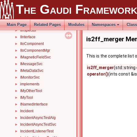
IIncidentAsyncTestSvc
►
The Gaudi Framewor
IIncidentListener
►
IIncidentSvc
►
IInspectable
►
Main Page
Related Pages
Modules
Namespaces
Clas
IInspector
►
IInterface
►
is2ff_merger Mem
IIoComponent
►
IIoComponentMgr
►
This is the complete list
IMagneticFieldSvc
►
IMessageSvc
►
is2ff_merger
(std::strin
IMetaDataSvc
►
operator()
(ints const &i
IMonitorSvc
►
implements
►
IMyOtherTool
►
IMyTool
►
INamedInterface
►
Incident
►
IncidentAsyncTestAlg
►
IncidentAsyncTestSvc
►
IncidentListenerTest
►