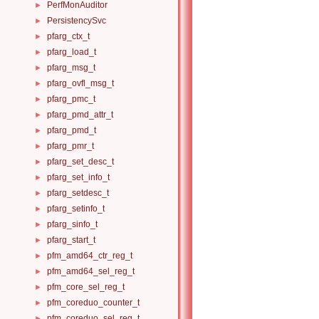
PerfMonAuditor
►
PersistencySvc
►
pfarg_ctx_t
►
pfarg_load_t
►
pfarg_msg_t
►
pfarg_ovfl_msg_t
►
pfarg_pmc_t
►
pfarg_pmd_attr_t
►
pfarg_pmd_t
►
pfarg_pmr_t
►
pfarg_set_desc_t
►
pfarg_set_info_t
►
pfarg_setdesc_t
►
pfarg_setinfo_t
►
pfarg_sinfo_t
►
pfarg_start_t
►
pfm_amd64_ctr_reg_t
►
pfm_amd64_sel_reg_t
►
pfm_core_sel_reg_t
►
pfm_coreduo_counter_t
►
pfm_coreduo_sel_reg_t
►