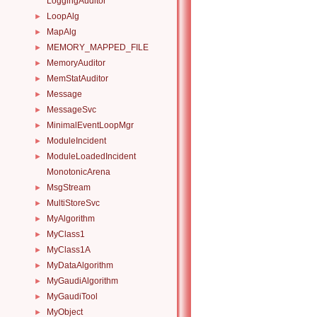
LoggingAuditor
LoopAlg
►
MapAlg
►
MEMORY_MAPPED_FILE
►
MemoryAuditor
►
MemStatAuditor
►
Message
►
MessageSvc
►
MinimalEventLoopMgr
►
ModuleIncident
►
ModuleLoadedIncident
►
MonotonicArena
MsgStream
►
MultiStoreSvc
►
MyAlgorithm
►
MyClass1
►
MyClass1A
►
MyDataAlgorithm
►
MyGaudiAlgorithm
►
MyGaudiTool
►
MyObject
►