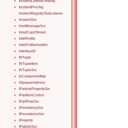
IncidentListenerTestAlg
►
IncidentProcAlg
►
IncidentRegistryTestListener
IncidentSvc
►
InertMessageSvc
►
InputCopyStream
►
IntelProfile
►
IntelProfilerAuditor
►
InterfaceID
►
INTuple
►
INTupleItem
►
INTupleSvc
►
IoComponentMgr
►
IOpaqueAddress
►
IParticlePropertySvc
►
IPartitionControl
►
IPartPropSvc
►
IPersistencySvc
►
IPrecedenceSvc
►
IProperty
►
IPublishSvc
►