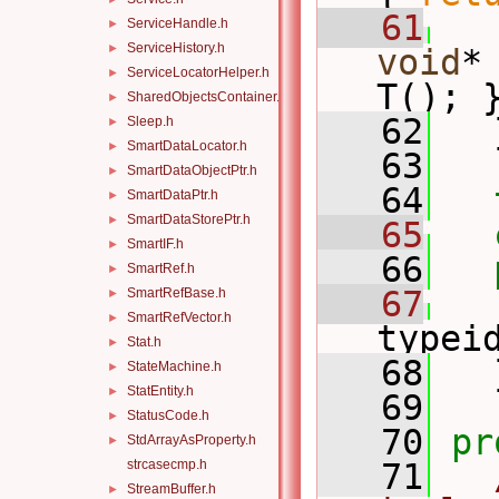
   61
ServiceHandle.h
►
ServiceHistory.h
►
void
*
ServiceLocatorHelper.h
►
T(); 
SharedObjectsContainer.h
►
   62
   
Sleep.h
►
SmartDataLocator.h
►
   63
SmartDataObjectPtr.h
►
   64
SmartDataPtr.h
►
SmartDataStorePtr.h
►
   65
SmartIF.h
►
   66
SmartRef.h
►
   67
SmartRefBase.h
►
SmartRefVector.h
►
typei
Stat.h
►
   68
   
StateMachine.h
►
StatEntity.h
►
   69
StatusCode.h
►
   70
pr
StdArrayAsProperty.h
►
strcasecmp.h
   71
StreamBuffer.h
►