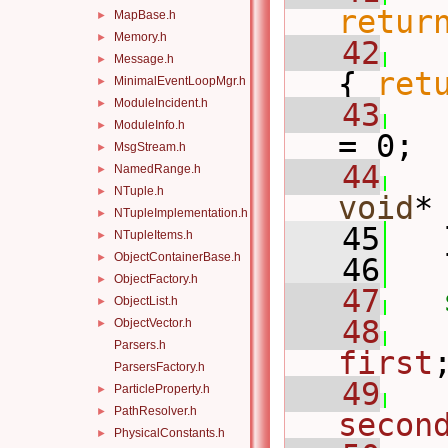
retur
MapBase.h
►
Memory.h
►
   42
Message.h
►
{ 
ret
MinimalEventLoopMgr.h
►
ModuleIncident.h
►
   43
ModuleInfo.h
►
= 0;
MsgStream.h
►
   44
NamedRange.h
►
NTuple.h
►
void
*
NTupleImplementation.h
►
   45
   
NTupleItems.h
►
ObjectContainerBase.h
►
   46
ObjectFactory.h
►
   47
ObjectList.h
►
   48
ObjectVector.h
►
Parsers.h
first
ParsersFactory.h
   49
ParticleProperty.h
►
PathResolver.h
►
secon
PhysicalConstants.h
►