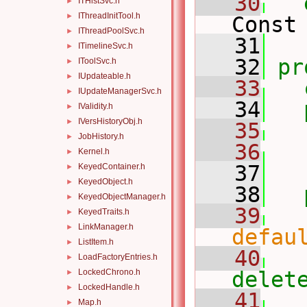
   30
ITHistSvc.h
►
IThreadInitTool.h
►
Const
IThreadPoolSvc.h
►
   31
ITimelineSvc.h
►
   32
pr
IToolSvc.h
►
IUpdateable.h
►
   33
IUpdateManagerSvc.h
►
   34
IValidity.h
►
IVersHistoryObj.h
►
   35
JobHistory.h
►
   36
Kernel.h
►
   37
KeyedContainer.h
►
KeyedObject.h
►
   38
KeyedObjectManager.h
►
   39
KeyedTraits.h
►
LinkManager.h
►
defau
ListItem.h
►
   40
LoadFactoryEntries.h
►
LockedChrono.h
delet
►
LockedHandle.h
►
   41
Map.h
►