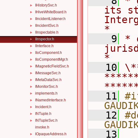
    8
* 
IHistorySvc.h
►
its st
IHiveWhiteBoard.h
►
Intergo
IIncidentListener.h
►
IIncidentSvc.h
►
*
IInspectable.h
►
    9
* 
IInspector.h
►
jurisdiction.            
IInterface.h
►
IIoComponent.h
►
*
IIoComponentMgr.h
►
   10
\*
IMagneticFieldSvc.h
►
IMessageSvc.h
►
*****
IMetaDataSvc.h
►
*****
IMonitorSvc.h
►
   11
#i
implements.h
►
INamedInterface.h
►
GAUDI
Incident.h
►
   12
#d
INTuple.h
►
INTupleSvc.h
►
GAUDI
invoke.h
   13
IOpaqueAddress.h
►