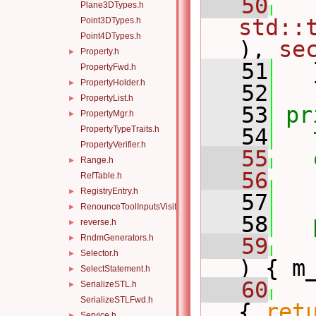
   50
Plane3DTypes.h
std::
Point3DTypes.h
Point4DTypes.h
), 
se
Property.h
►
   51
   
PropertyFwd.h
PropertyHolder.h
►
   52
PropertyList.h
►
   53
pr
PropertyMgr.h
►
PropertyTypeTraits.h
   54
PropertyVerifier.h
   55
Range.h
►
   56
   
RefTable.h
RegistryEntry.h
►
   57
RenounceToolInputsVisitor.h
►
   58
reverse.h
►
RndmGenerators.h
►
   59
Selector.h
►
) { m
SelectStatement.h
►
   60
SerializeSTL.h
►
SerializeSTLFwd.h
{ 
ret
Service.h
►