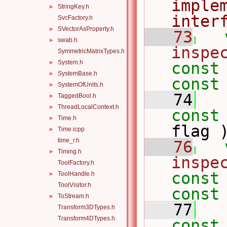
imple
StringKey.h
►
inter
SvcFactory.h
SVectorAsProperty.h
►
   73
swab.h
►
inspe
SymmetricMatrixTypes.h
System.h
►
const
SystemBase.h
►
const
SystemOfUnits.h
►
   74
TaggedBool.h
►
ThreadLocalContext.h
►
const
Time.h
►
flag 
Time.icpp
►
time_r.h
   76
Timing.h
►
inspe
ToolFactory.h
const
ToolHandle.h
►
ToolVisitor.h
const
ToStream.h
►
   77
Transform3DTypes.h
Transform4DTypes.h
const