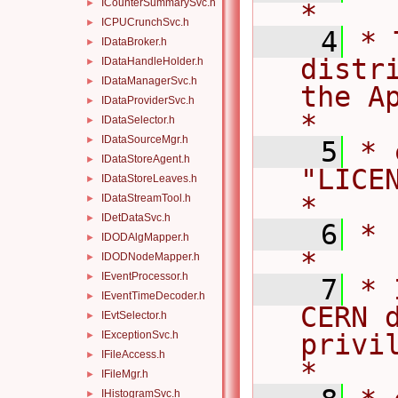
ICounterSummarySvc.h
►
*
ICPUCrunchSvc.h
►
    4
* 
IDataBroker.h
►
distr
IDataHandleHolder.h
►
IDataManagerSvc.h
►
the Ap
IDataProviderSvc.h
►
*
IDataSelector.h
►
IDataSourceMgr.h
►
    5
* 
IDataStoreAgent.h
►
"LICENSE".                     
IDataStoreLeaves.h
►
*
IDataStreamTool.h
►
IDetDataSvc.h
►
    6
*                                                                                   
IDODAlgMapper.h
►
*
IDODNodeMapper.h
►
IEventProcessor.h
►
    7
* 
IEventTimeDecoder.h
►
CERN d
IEvtSelector.h
►
IExceptionSvc.h
privile
►
IFileAccess.h
►
*
IFileMgr.h
►
IHistogramSvc.h
►