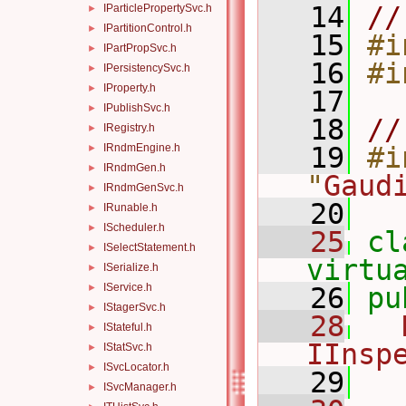
   14
//
IParticlePropertySvc.h
►
IPartitionControl.h
►
   15
#i
IPartPropSvc.h
►
   16
#i
IPersistencySvc.h
►
IProperty.h
►
   17
IPublishSvc.h
►
   18
//
IRegistry.h
►
IRndmEngine.h
   19
#i
►
IRndmGen.h
►
"
Gaud
IRndmGenSvc.h
►
   20
IRunable.h
►
IScheduler.h
►
   25
cl
ISelectStatement.h
►
virtu
ISerialize.h
►
IService.h
►
   26
pu
IStagerSvc.h
►
   28
IStateful.h
►
IInsp
IStatSvc.h
►
ISvcLocator.h
►
   29
ISvcManager.h
►