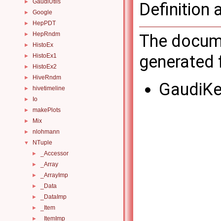
GaudiUtils
►
Definition 
Google
►
HepPDT
►
HepRndm
The docume
►
HistoEx
►
generated f
HistoEx1
►
HistoEx2
►
HiveRndm
►
GaudiKe
hivetimeline
►
Io
►
makePlots
►
Mix
►
nlohmann
►
NTuple
▼
_Accessor
►
_Array
►
_ArrayImp
►
_Data
►
_DataImp
►
_Item
►
_ItemImp
►