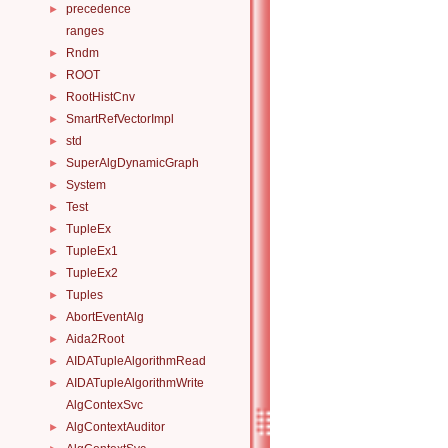
precedence
►
ranges
Rndm
►
ROOT
►
RootHistCnv
►
SmartRefVectorImpl
►
std
►
SuperAlgDynamicGraph
►
System
►
Test
►
TupleEx
►
TupleEx1
►
TupleEx2
►
Tuples
►
AbortEventAlg
►
Aida2Root
►
AIDATupleAlgorithmRead
►
AIDATupleAlgorithmWrite
►
AlgContexSvc
AlgContextAuditor
►