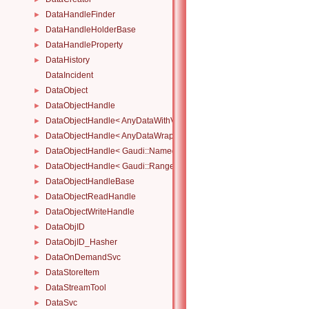
DataHandleFinder
►
DataHandleHolderBase
►
DataHandleProperty
►
DataHistory
►
DataIncident
DataObject
►
DataObjectHandle
►
DataObjectHandle< AnyDataWithViewWrapper< View, Owned > >
►
DataObjectHandle< AnyDataWrapper< T > >
►
DataObjectHandle< Gaudi::NamedRange_< T > >
►
DataObjectHandle< Gaudi::Range_< T > >
►
DataObjectHandleBase
►
DataObjectReadHandle
►
DataObjectWriteHandle
►
DataObjID
►
DataObjID_Hasher
►
DataOnDemandSvc
►
DataStoreItem
►
DataStreamTool
►
DataSvc
►