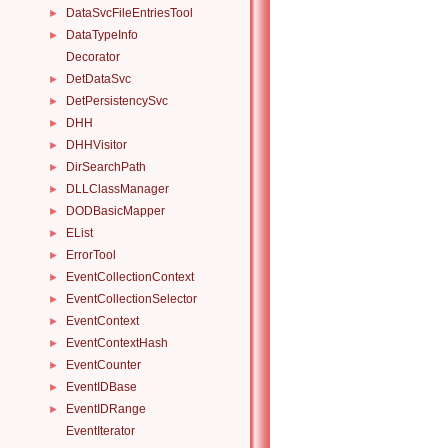
DataSvcFileEntriesTool
►
DataTypeInfo
►
Decorator
DetDataSvc
►
DetPersistencySvc
►
DHH
►
DHHVisitor
►
DirSearchPath
►
DLLClassManager
►
DODBasicMapper
►
EList
►
ErrorTool
►
EventCollectionContext
►
EventCollectionSelector
►
EventContext
►
EventContextHash
►
EventCounter
►
EventIDBase
►
EventIDRange
►
EventIterator