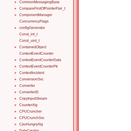
CommonMessagingBase
►
CompareFirstOfPointerPair_t
►
ComponentManager
►
ConcurrencyFlags
configGenerator
►
Const_int_t
Const_uint_t
ContainedObject
►
ContextEventCounter
ContextEventCounterData
►
ContextEventCounterPtr
►
ContextIncident
►
ConversionSvc
►
Converter
►
ConverterID
►
CopyInputStream
►
CounterAlg
►
CPUCruncher
►
CPUCrunchSvc
►
CpuHungryAlg
►
DataCreator
►