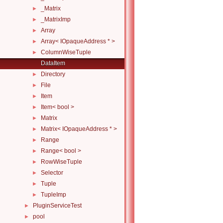
_Matrix
►
_MatrixImp
►
Array
►
Array< IOpaqueAddress * >
►
ColumnWiseTuple
►
DataItem
Directory
►
File
►
Item
►
Item< bool >
►
Matrix
►
Matrix< IOpaqueAddress * >
►
Range
►
Range< bool >
►
RowWiseTuple
►
Selector
►
Tuple
►
TupleImp
►
PluginServiceTest
►
pool
►