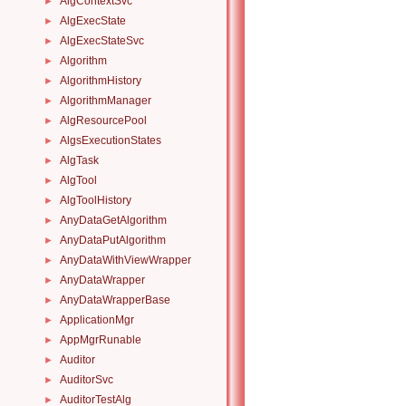
AlgContextSvc
►
AlgExecState
►
AlgExecStateSvc
►
Algorithm
►
AlgorithmHistory
►
AlgorithmManager
►
AlgResourcePool
►
AlgsExecutionStates
►
AlgTask
►
AlgTool
►
AlgToolHistory
►
AnyDataGetAlgorithm
►
AnyDataPutAlgorithm
►
AnyDataWithViewWrapper
►
AnyDataWrapper
►
AnyDataWrapperBase
►
ApplicationMgr
►
AppMgrRunable
►
Auditor
►
AuditorSvc
►
AuditorTestAlg
►