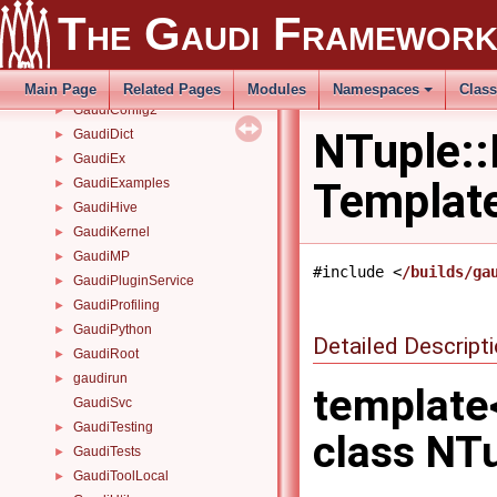
Gaudi
►
The Gaudi Framewor
GaudiAlg
►
GaudiCommon_details
►
GaudiConfig
►
Main Page
Related Pages
Modules
Namespaces
Clas
GaudiConfig2
►
NTuple::
GaudiDict
►
GaudiEx
►
Templat
GaudiExamples
►
GaudiHive
►
GaudiKernel
►
GaudiMP
►
#include <
/builds/ga
GaudiPluginService
►
GaudiProfiling
►
GaudiPython
►
Detailed Descript
GaudiRoot
►
gaudirun
►
template
GaudiSvc
GaudiTesting
►
class NT
GaudiTests
►
GaudiToolLocal
►