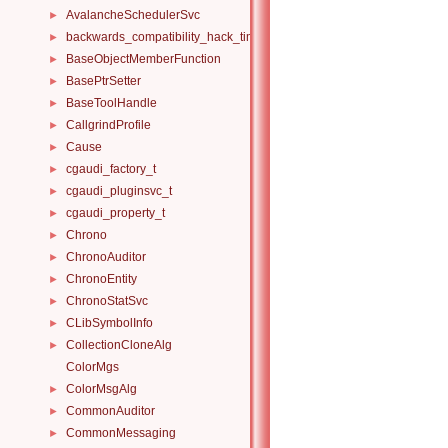
AvalancheSchedulerSvc
►
backwards_compatibility_hack_time_timespan
►
BaseObjectMemberFunction
►
BasePtrSetter
►
BaseToolHandle
►
CallgrindProfile
►
Cause
►
cgaudi_factory_t
►
cgaudi_pluginsvc_t
►
cgaudi_property_t
►
Chrono
►
ChronoAuditor
►
ChronoEntity
►
ChronoStatSvc
►
CLibSymbolInfo
►
CollectionCloneAlg
►
ColorMgs
ColorMsgAlg
►
CommonAuditor
►
CommonMessaging
►