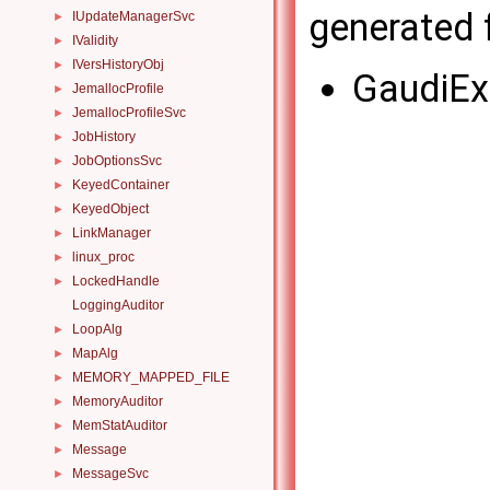
generated f
IUpdateManagerSvc
►
IValidity
►
IVersHistoryObj
►
GaudiEx
JemallocProfile
►
JemallocProfileSvc
►
JobHistory
►
JobOptionsSvc
►
KeyedContainer
►
KeyedObject
►
LinkManager
►
linux_proc
►
LockedHandle
►
LoggingAuditor
LoopAlg
►
MapAlg
►
MEMORY_MAPPED_FILE
►
MemoryAuditor
►
MemStatAuditor
►
Message
►
MessageSvc
►