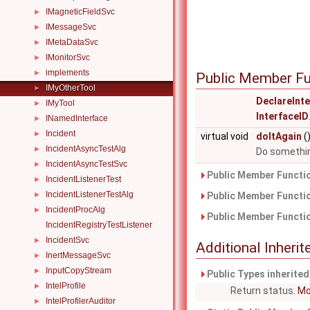
IMagneticFieldSvc
►
IMessageSvc
►
IMetaDataSvc
►
IMonitorSvc
►
implements
►
Public Member Fu
IMyOtherTool
►
DeclareInt
IMyTool
►
InterfaceID
INamedInterface
►
Incident
►
virtual void
doItAgain
(
IncidentAsyncTestAlg
►
Do somethin
IncidentAsyncTestSvc
►
Public Member Functio
IncidentListenerTest
►
IncidentListenerTestAlg
Public Member Functio
►
IncidentProcAlg
►
Public Member Functio
IncidentRegistryTestListener
IncidentSvc
►
Additional Inher
InertMessageSvc
►
InputCopyStream
►
Public Types inherite
IntelProfile
►
Return status.
Mor
IntelProfilerAuditor
►