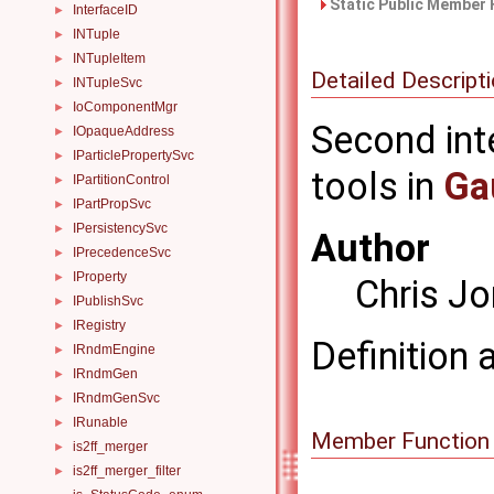
Static Public Member 
InterfaceID
►
INTuple
►
INTupleItem
►
Detailed Descript
INTupleSvc
►
IoComponentMgr
►
Second inte
IOpaqueAddress
►
IParticlePropertySvc
►
tools in
Ga
IPartitionControl
►
IPartPropSvc
►
IPersistencySvc
►
Author
IPrecedenceSvc
►
IProperty
►
Chris J
IPublishSvc
►
IRegistry
►
Definition 
IRndmEngine
►
IRndmGen
►
IRndmGenSvc
►
IRunable
►
Member Function
is2ff_merger
►
is2ff_merger_filter
►