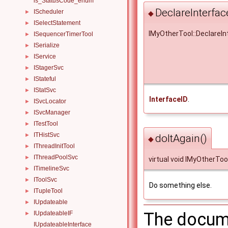
is_StatusCode_enum
DeclareInterfac
IScheduler
►
◆
ISelectStatement
►
IMyOtherTool::DeclareIn
ISequencerTimerTool
►
ISerialize
►
IService
►
IStagerSvc
►
IStateful
►
IStatSvc
►
InterfaceID
.
ISvcLocator
►
ISvcManager
►
ITestTool
►
ITHistSvc
►
doItAgain()
◆
IThreadInitTool
►
IThreadPoolSvc
►
virtual void IMyOtherToo
ITimelineSvc
►
IToolSvc
►
Do something else.
ITupleTool
►
IUpdateable
►
The docume
IUpdateableIF
►
IUpdateableInterface