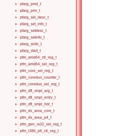
pfarg_pmd_t
►
pfarg_pmr_t
►
pfarg_set_desc_t
►
pfarg_set_info_t
►
pfarg_setdesc_t
►
pfarg_setinfo_t
►
pfarg_sinfo_t
►
pfarg_start_t
►
pfm_amd64_ctr_reg_t
►
pfm_amd64_sel_reg_t
►
pfm_core_sel_reg_t
►
pfm_coreduo_counter_t
►
pfm_coreduo_sel_reg_t
►
pfm_dfl_smpl_arg_t
►
pfm_dfl_smpl_entry_t
►
pfm_dfl_smpl_hdr_t
►
pfm_ds_area_core_t
►
pfm_ds_area_p4_t
►
pfm_gen_ia32_sel_reg_t
►
pfm_i386_p6_ctr_reg_t
►