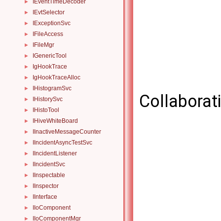
IEventTimeDecoder
►
IEvtSelector
►
IExceptionSvc
►
IFileAccess
►
IFileMgr
►
IGenericTool
►
IgHookTrace
►
IgHookTraceAlloc
►
IHistogramSvc
►
Collaborat
IHistorySvc
►
IHistoTool
►
IHiveWhiteBoard
►
IInactiveMessageCounter
►
IIncidentAsyncTestSvc
►
IIncidentListener
►
IIncidentSvc
►
IInspectable
►
IInspector
►
IInterface
►
IIoComponent
►
IIoComponentMgr
►