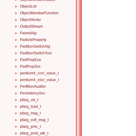
ObjectList
►
ObjectMemberFunction
►
ObjectVector
►
OutputStream
►
ParentAlg
►
ParticleProperty
►
PartitionSwitchAlg
►
PartitionSwitchTool
►
PartPropExa
►
PartPropSvc
►
pentium4_cccr_value_t
►
pentium4_escr_value_t
►
PerfMonAuditor
►
PersistencySvc
►
pfarg_ctx_t
►
pfarg_load_t
►
pfarg_msg_t
►
pfarg_ovfl_msg_t
►
pfarg_pmc_t
►
pfarg_pmd_attr_t
►