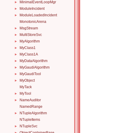
MinimalEventLoopMgr
►
ModuleIncident
►
ModuleLoadedIncident
►
MonotonicArena
MsgStream
►
MultiStoreSvc
►
MyAlgorithm
►
MyClass1
►
MyClass1A
►
MyDataAlgorithm
►
MyGaudiAlgorithm
►
MyGaudiTool
►
MyObject
►
MyTack
MyTool
►
NameAuditor
►
NamedRange
NTupleAlgorithm
►
NTupleItems
NTupleSvc
►
ObjectContainerBase
►