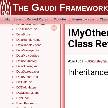
IComponentManager
►
The Gaudi Framewor
ICondSvc
►
IConversionSvc
►
IConverter
►
Main Page
Related Pages
Modules
Namespaces
Clas
ICounterSummarySvc
►
IMyOthe
ICPUCrunchSvc
►
IDataBroker
►
Class Re
IDataHandleHolder
►
IDataHandleVisitor
►
IDataManagerSvc
►
IDataProviderSvc
►
#include <
/builds/ga
IDataSourceMgr
►
IDataStoreAgent
►
Inheritanc
IDataStoreLeaves
►
IDataStreamTool
►
IDetDataSvc
►
IDODAlgMapper
►
IDODNodeMapper
►
IErrorTool
►
IEventProcessor
►