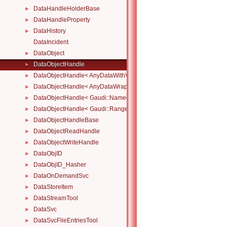
DataHandleHolderBase
►
DataHandleProperty
►
DataHistory
►
DataIncident
DataObject
►
DataObjectHandle
►
DataObjectHandle< AnyDataWithViewWrapper< View, Owned > >
►
DataObjectHandle< AnyDataWrapper< T > >
►
DataObjectHandle< Gaudi::NamedRange_< T > >
►
DataObjectHandle< Gaudi::Range_< T > >
►
DataObjectHandleBase
►
DataObjectReadHandle
►
DataObjectWriteHandle
►
DataObjID
►
DataObjID_Hasher
►
DataOnDemandSvc
►
DataStoreItem
►
DataStreamTool
►
DataSvc
►
DataSvcFileEntriesTool
►