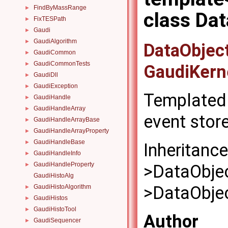
FindByMassRange
►
class Da
FixTESPath
►
Gaudi
►
GaudiAlgorithm
►
DataObjec
GaudiCommon
►
GaudiCommonTests
►
GaudiKern
GaudiDll
►
GaudiException
►
Templated 
GaudiHandle
►
GaudiHandleArray
►
event stor
GaudiHandleArrayBase
►
GaudiHandleArrayProperty
►
GaudiHandleBase
►
Inheritanc
GaudiHandleInfo
►
GaudiHandleProperty
>DataObje
►
GaudiHistoAlg
>DataObje
GaudiHistoAlgorithm
►
GaudiHistos
►
GaudiHistoTool
►
Author
GaudiSequencer
►