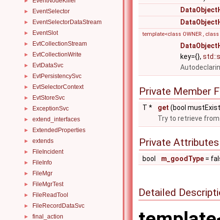
EventNodeKiller
►
DataObject
EventSelector
►
DataObject
EventSelectorDataStream
►
EventSlot
►
template<class OWNER , class K
EvtCollectionStream
►
DataObject
EvtCollectionWrite
►
key={},
std::
EvtDataSvc
►
Autodeclari
EvtPersistencySvc
►
EvtSelectorContext
►
Private Member F
EvtStoreSvc
►
T *
get
(bool mustExist
ExceptionSvc
►
Try to retrieve from
extend_interfaces
►
ExtendedProperties
►
Private Attributes
extends
►
FileIncident
►
bool
m_goodType
= fa
FileInfo
►
FileMgr
►
FileMgrTest
►
Detailed Descript
FileReadTool
►
FileRecordDataSvc
►
template
final_action
►