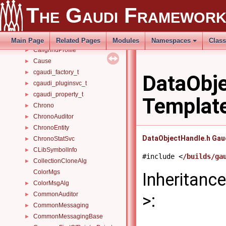
backwards_compatibility_hack_time_timespan
►
The Gaudi Framewor
BaseObjectMemberFunction
►
BasePtrSetter
►
BaseToolHandle
►
Main Page
Related Pages
Modules
Namespaces
Clas
CallgrindProfile
►
Cause
►
cgaudi_factory_t
►
DataObje
cgaudi_pluginsvc_t
►
cgaudi_property_t
►
Templat
Chrono
►
ChronoAuditor
►
ChronoEntity
►
DataObjectHandle.h
Gau
ChronoStatSvc
►
CLibSymbolInfo
►
#include <
/builds/ga
CollectionCloneAlg
►
ColorMgs
Inheritanc
ColorMsgAlg
►
CommonAuditor
>:
►
CommonMessaging
►
CommonMessagingBase
►