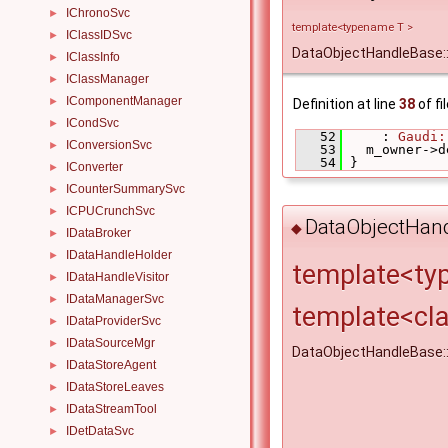
IChronoSvc
►
template<typename T >
IClassIDSvc
►
DataObjectHandleBase:
IClassInfo
►
IClassManager
►
IComponentManager
►
Definition at line
38
of fi
ICondSvc
►
   52
     : 
Gaudi:
IConversionSvc
►
   53
   m_owner->d
   54
 }
IConverter
►
ICounterSummarySvc
►
ICPUCrunchSvc
►
DataObjectHan
◆
IDataBroker
►
IDataHandleHolder
►
template<ty
IDataHandleVisitor
►
IDataManagerSvc
►
template<cla
IDataProviderSvc
►
IDataSourceMgr
►
DataObjectHandleBase:
IDataStoreAgent
►
IDataStoreLeaves
►
IDataStreamTool
►
IDetDataSvc
►