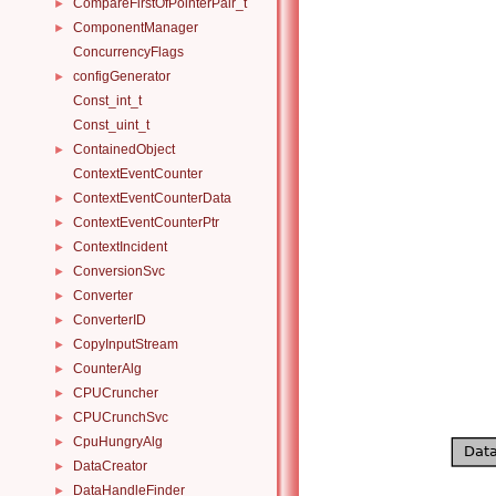
CompareFirstOfPointerPair_t
►
ComponentManager
►
ConcurrencyFlags
configGenerator
►
Const_int_t
Const_uint_t
ContainedObject
►
ContextEventCounter
ContextEventCounterData
►
ContextEventCounterPtr
►
ContextIncident
►
ConversionSvc
►
Converter
►
ConverterID
►
CopyInputStream
►
CounterAlg
►
CPUCruncher
►
CPUCrunchSvc
►
CpuHungryAlg
►
DataCreator
►
DataHandleFinder
►