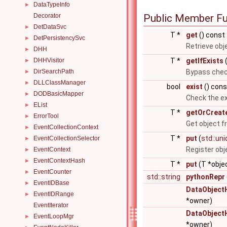
DataTypeInfo
►
Decorator
Public Member Fu
DetDataSvc
►
T *
get
() const
DetPersistencySvc
►
Retrieve obj
DHH
►
DHHVisitor
T *
getIfExists
(
►
DirSearchPath
Bypass check
►
DLLClassManager
►
bool
exist
() cons
DODBasicMapper
►
Check the ex
EList
►
T *
getOrCreat
ErrorTool
►
Get object fr
EventCollectionContext
►
T *
put
(
std::un
EventCollectionSelector
►
Register obj
EventContext
►
EventContextHash
►
T *
put
(T *obje
EventCounter
►
std::string
pythonRepr
EventIDBase
►
DataObject
EventIDRange
►
*owner)
EventIterator
DataObject
EventLoopMgr
►
*owner)