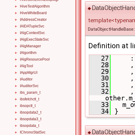
DataObjectHan
HiveTestAlgorithm
►
◆
HiveWhiteBoard
►
template<typena
IAddressCreator
►
IAIDATupleSvc
►
DataObjectHandleBase:
IAlgContextSvc
►
IAlgExecStateSvc
►
Definition at l
IAlgManager
►
IAlgorithm
►
   27
     :
IAlgResourcePool
►
   28
     ,
IAlgTool
►
   29
     ,
IAppMgrUI
►
   30
     ,
IAuditor
►
   31
     ,
IAuditorSvc
►
   32
     ,
ibs_param_t
►
other.m
ibsfetchctl_t
►
   33
   m_o
ibsopctl_t
►
   34
 }
ibsopdata2_t
►
ibsopdata3_t
►
ibsopdata_t
►
DataObjectHan
◆
IChronoStatSvc
►