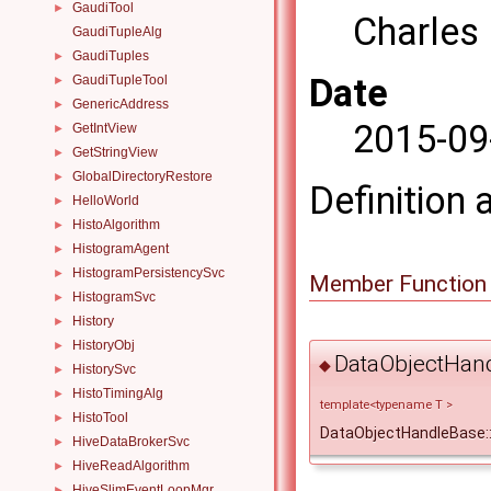
GaudiTool
►
Charles
GaudiTupleAlg
GaudiTuples
►
Date
GaudiTupleTool
►
GenericAddress
►
2015-09
GetIntView
►
GetStringView
►
GlobalDirectoryRestore
►
Definition 
HelloWorld
►
HistoAlgorithm
►
HistogramAgent
►
HistogramPersistencySvc
►
Member Function
HistogramSvc
►
History
►
HistoryObj
►
DataObjectHan
◆
HistorySvc
►
HistoTimingAlg
►
template<typename T >
HistoTool
►
DataObjectHandleBase:
HiveDataBrokerSvc
►
HiveReadAlgorithm
►
HiveSlimEventLoopMgr
►