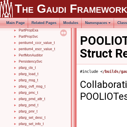
The Gaudi Framewor
ParentAlg
►
ParticleProperty
►
PartitionSwitchAlg
►
Main Page
Related Pages
Modules
Namespaces
Clas
PartitionSwitchTool
►
PartPropExa
►
POOLIOTe
PartPropSvc
►
pentium4_cccr_value_t
►
Struct R
pentium4_escr_value_t
►
PerfMonAuditor
►
PersistencySvc
►
pfarg_ctx_t
►
#include <
/builds/ga
pfarg_load_t
►
pfarg_msg_t
►
Collaborat
pfarg_ovfl_msg_t
►
pfarg_pmc_t
POOLIOTest
►
pfarg_pmd_attr_t
►
pfarg_pmd_t
►
pfarg_pmr_t
►
pfarg_set_desc_t
►
pfarg_set_info_t
►