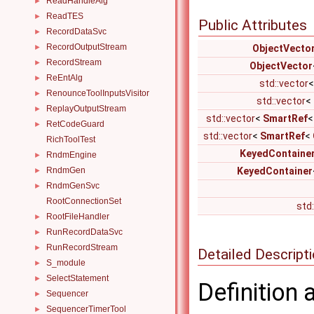
ReadHandleAlg
►
ReadTES
►
Public Attributes
RecordDataSvc
►
RecordOutputStream
►
ObjectVecto
RecordStream
►
ObjectVector
ReEntAlg
►
std::vector
RenounceToolInputsVisitor
►
std::vector
<
ReplayOutputStream
►
std::vector
<
SmartRef
RetCodeGuard
►
std::vector
<
SmartRef
<
RichToolTest
KeyedContaine
RndmEngine
►
RndmGen
KeyedContainer
►
RndmGenSvc
►
RootConnectionSet
std
RootFileHandler
►
RunRecordDataSvc
►
RunRecordStream
►
Detailed Descript
S_module
►
SelectStatement
►
Definition 
Sequencer
►
SequencerTimerTool
►