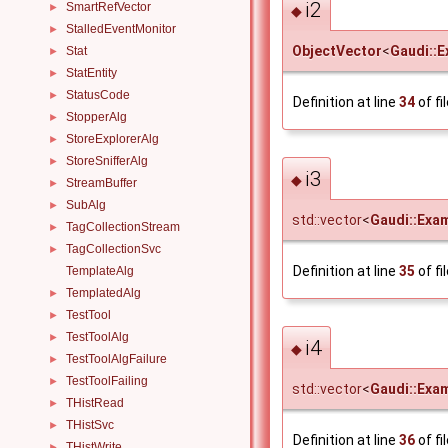
i2
SmartRefVector
►
◆
StalledEventMonitor
►
ObjectVector
<
Gaudi::E
Stat
►
StatEntity
►
StatusCode
►
Definition at line
34
of fi
StopperAlg
►
StoreExplorerAlg
►
StoreSnifferAlg
►
i3
◆
StreamBuffer
►
SubAlg
►
std::vector
<
Gaudi::Exa
TagCollectionStream
►
TagCollectionSvc
►
Definition at line
35
of fi
TemplateAlg
TemplatedAlg
►
TestTool
►
TestToolAlg
►
i4
◆
TestToolAlgFailure
►
TestToolFailing
►
std::vector
<
Gaudi::Exa
THistRead
►
THistSvc
►
Definition at line
36
of fi
THistWrite
►