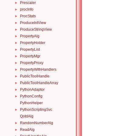
Prescaler
►
procInfo
►
ProcStats
►
ProduceIntView
►
ProduceStringView
►
PropertyAlg
►
PropertyHolder
►
PropertyList
►
PropertyMgr
►
PropertyProxy
►
PropertyWithHandlers
►
PublicToolHandle
►
PublicToolHandleArray
►
PythonAdaptor
►
PythonConfig
►
PythonHelper
PythonScriptingSvc
►
QotdAlg
RandomNumberAlg
►
ReadAlg
►