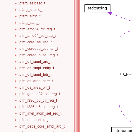
pfarg_setdesc_t
►
pfarg_setinfo_t
►
pfarg_sinfo_t
►
pfarg_start_t
►
pfm_amd64_ctr_reg_t
►
pfm_amd64_sel_reg_t
►
pfm_core_sel_reg_t
►
pfm_coreduo_counter_t
►
pfm_coreduo_sel_reg_t
►
pfm_dfl_smpl_arg_t
►
pfm_dfl_smpl_entry_t
►
pfm_dfl_smpl_hdr_t
►
pfm_ds_area_core_t
►
pfm_ds_area_p4_t
►
pfm_gen_ia32_sel_reg_t
►
pfm_i386_p6_ctr_reg_t
►
pfm_i386_p6_sel_reg_t
►
pfm_intel_atom_sel_reg_t
►
pfm_nhm_sel_reg_t
►
pfm_pebs_core_smpl_arg_t
►