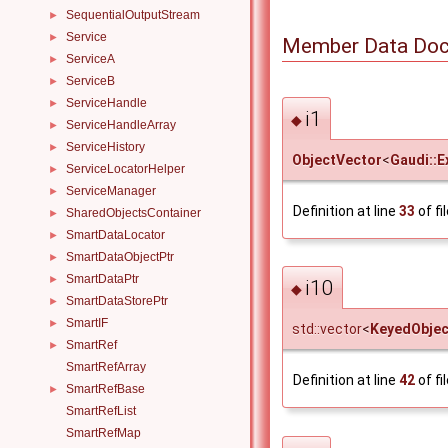
SequentialOutputStream
►
Service
►
Member Data Doc
ServiceA
►
ServiceB
►
ServiceHandle
►
i1
◆
ServiceHandleArray
►
ServiceHistory
►
ObjectVector
<
Gaudi::
ServiceLocatorHelper
►
ServiceManager
►
Definition at line
33
of fi
SharedObjectsContainer
►
SmartDataLocator
►
SmartDataObjectPtr
►
SmartDataPtr
►
i10
◆
SmartDataStorePtr
►
SmartIF
►
std::vector
<
KeyedObjec
SmartRef
►
SmartRefArray
Definition at line
42
of fi
SmartRefBase
►
SmartRefList
SmartRefMap