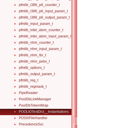
pfmlib_i386_p6_counter_t
►
pfmlib_i386_p6_input_param_t
►
pfmlib_i386_p6_output_param_t
►
pfmlib_input_param_t
►
pfmlib_intel_atom_counter_t
►
pfmlib_intel_atom_input_param_t
►
pfmlib_nhm_counter_t
►
pfmlib_nhm_input_param_t
►
pfmlib_nhm_lbr_t
►
pfmlib_nhm_pebs_t
►
pfmlib_options_t
►
pfmlib_output_param_t
►
pfmlib_reg_t
►
pfmlib_regmask_t
►
PipeReader
►
PoolDbLinkManager
►
PoolDbTokenWrap
►
POOLIOTestDict__Instantiations
►
POSIXFileHandler
►
PrecedenceSvc
►