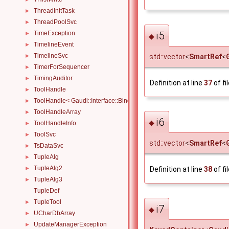
ThreadInitTask
►
ThreadPoolSvc
►
i5
TimeException
►
◆
TimelineEvent
►
TimelineSvc
std::vector
<
SmartRef
<
►
TimerForSequencer
►
TimingAuditor
►
Definition at line
37
of fi
ToolHandle
►
ToolHandle< Gaudi::Interface::Bind::IBinder< IFace > >
►
ToolHandleArray
►
i6
◆
ToolHandleInfo
►
ToolSvc
►
std::vector
<
SmartRef
<
TsDataSvc
►
TupleAlg
►
TupleAlg2
►
Definition at line
38
of fi
TupleAlg3
►
TupleDef
TupleTool
►
i7
◆
UCharDbArray
►
UpdateManagerException
►