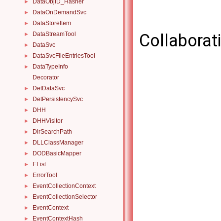
DataObjID_Hasher
►
DataOnDemandSvc
►
DataStoreItem
►
DataStreamTool
Collaborat
►
DataSvc
►
DataSvcFileEntriesTool
►
DataTypeInfo
►
Decorator
DetDataSvc
►
DetPersistencySvc
►
DHH
►
DHHVisitor
►
DirSearchPath
►
DLLClassManager
►
DODBasicMapper
►
EList
►
ErrorTool
►
EventCollectionContext
►
EventCollectionSelector
►
EventContext
►
EventContextHash
►