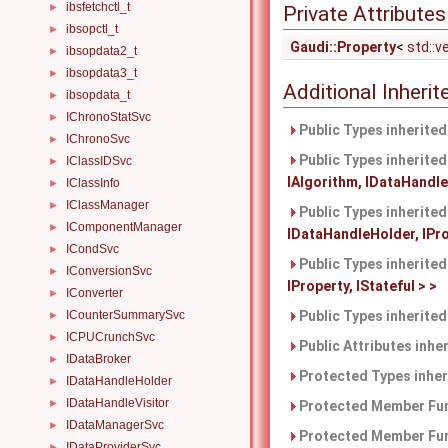
ibsfetchctl_t
►
Private Attributes
ibsopctl_t
►
Gaudi::Property
<
std::v
ibsopdata2_t
►
ibsopdata3_t
►
Additional Inher
ibsopdata_t
►
IChronoStatSvc
►
Public Types inherite
IChronoSvc
►
Public Types inherite
IClassIDSvc
►
IAlgorithm, IDataHandleH
IClassInfo
►
IClassManager
►
Public Types inherite
IComponentManager
►
IDataHandleHolder, IProp
ICondSvc
►
Public Types inherite
IConversionSvc
►
IProperty, IStateful > >
IConverter
►
ICounterSummarySvc
Public Types inherite
►
ICPUCrunchSvc
►
Public Attributes inhe
IDataBroker
►
Protected Types inhe
IDataHandleHolder
►
IDataHandleVisitor
►
Protected Member Fun
IDataManagerSvc
►
Protected Member Fun
IDataProviderSvc
►