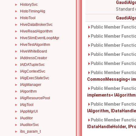
GaudiAlg
HistorySvc
►
Standard 
HistoTimingAlg
►
GaudiAlg
HistoTool
►
HiveDataBrokerSvc
►
Public Member Functio
HiveReadAlgorithm
►
Public Member Functio
HiveSlimEventLoopMgr
►
HiveTestAlgorithm
►
Public Member Functio
HiveWhiteBoard
►
Public Member Functio
IAddressCreator
►
Public Member Functio
IAIDATupleSvc
►
IAlgContextSvc
►
Public Member Functio
IAlgExecStateSvc
►
CommonMessaging< imple
IAlgManager
►
Public Member Functio
IAlgorithm
►
implements< IAlgorithm,
IAlgResourcePool
►
Public Member Functio
IAlgTool
►
IAlgorithm, IDataHandleH
IAppMgrUI
►
IAuditor
►
Public Member Functio
IAuditorSvc
►
IDataHandleHolder, IProp
ibs_param_t
►