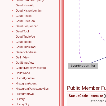
GaudiHandleProperty
►
GaudiHistoAlg
GaudiHistoAlgorithm
►
GaudiHistos
►
GaudiHistoTool
►
GaudiSequencer
►
GaudiTool
►
GaudiTupleAlg
GaudiTuples
►
GaudiTupleTool
►
GenericAddress
►
GetIntView
►
GetStringView
►
GlobalDirectoryRestore
►
HelloWorld
►
HistoAlgorithm
►
HistogramAgent
►
Public Member Fu
HistogramPersistencySvc
►
HistogramSvc
►
StatusCode
execute
()
History
►
standard 
HistoryObj
►