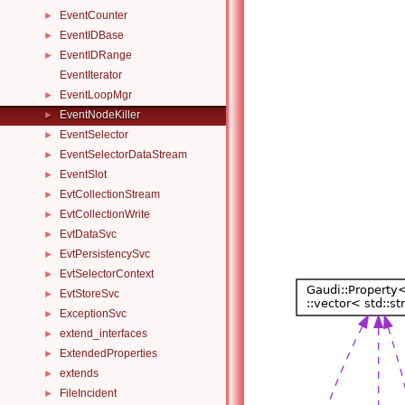
EventCounter
►
EventIDBase
►
EventIDRange
►
EventIterator
EventLoopMgr
►
EventNodeKiller
►
EventSelector
►
EventSelectorDataStream
►
EventSlot
►
EvtCollectionStream
►
EvtCollectionWrite
►
EvtDataSvc
►
EvtPersistencySvc
►
EvtSelectorContext
►
EvtStoreSvc
►
ExceptionSvc
►
extend_interfaces
►
ExtendedProperties
►
extends
►
FileIncident
►