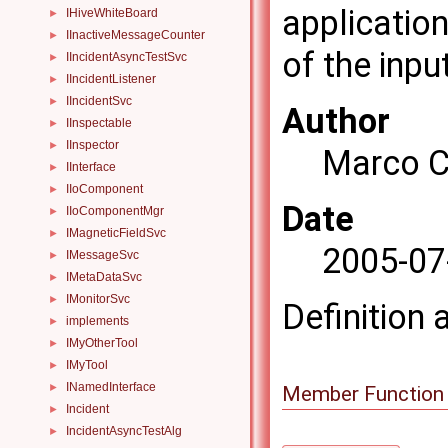
application
IHiveWhiteBoard
►
IInactiveMessageCounter
►
of the input
IIncidentAsyncTestSvc
►
IIncidentListener
►
IIncidentSvc
►
Author
IInspectable
►
IInspector
►
Marco C
IInterface
►
IIoComponent
►
Date
IIoComponentMgr
►
IMagneticFieldSvc
►
2005-07
IMessageSvc
►
IMetaDataSvc
►
IMonitorSvc
►
Definition 
implements
►
IMyOtherTool
►
IMyTool
►
INamedInterface
►
Member Function
Incident
►
IncidentAsyncTestAlg
►