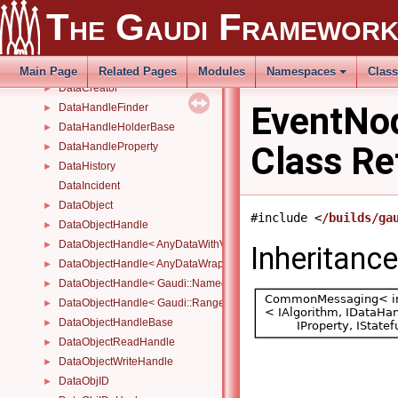
CounterAlg
►
The Gaudi Framewor
CPUCruncher
►
CPUCrunchSvc
►
CpuHungryAlg
►
Main Page
Related Pages
Modules
Namespaces
Clas
DataCreator
►
EventNod
DataHandleFinder
►
DataHandleHolderBase
►
Class Re
DataHandleProperty
►
DataHistory
►
DataIncident
DataObject
►
#include <
/builds/ga
DataObjectHandle
►
DataObjectHandle< AnyDataWithViewWrapper< View, Owned > >
►
Inheritanc
DataObjectHandle< AnyDataWrapper< T > >
►
DataObjectHandle< Gaudi::NamedRange_< T > >
►
DataObjectHandle< Gaudi::Range_< T > >
►
DataObjectHandleBase
►
DataObjectReadHandle
►
DataObjectWriteHandle
►
DataObjID
►