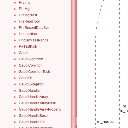
FileInfo
►
FileMgr
►
FileMgrTest
►
FileReadTool
►
FileRecordDataSvc
►
final_action
►
FindByMassRange
►
FixTESPath
►
Gaudi
►
GaudiAlgorithm
►
GaudiCommon
►
GaudiCommonTests
►
GaudiDll
►
GaudiException
►
GaudiHandle
►
GaudiHandleArray
►
GaudiHandleArrayBase
►
GaudiHandleArrayProperty
►
GaudiHandleBase
►
GaudiHandleInfo
►