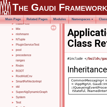
HistoEx2
►
The Gaudi Framewor
HiveRndm
►
hivetimeline
►
Io
►
Main Page
Related Pages
Modules
Namespaces
Clas
makePlots
►
Applicat
Mix
►
nlohmann
►
Class Re
NTuple
►
PluginServiceTest
►
pool
►
precedence
►
#include <
/builds/ga
ranges
Rndm
►
Inheritanc
ROOT
►
RootHistCnv
►
SmartRefVectorImpl
►
std
►
SuperAlgDynamicGraph
►
System
►
Test
►