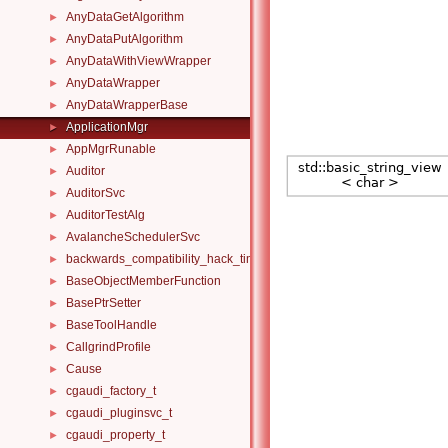
AnyDataGetAlgorithm
►
AnyDataPutAlgorithm
►
AnyDataWithViewWrapper
►
AnyDataWrapper
►
AnyDataWrapperBase
►
ApplicationMgr
►
AppMgrRunable
►
Auditor
►
AuditorSvc
►
AuditorTestAlg
►
AvalancheSchedulerSvc
►
backwards_compatibility_hack_time_timespan
►
BaseObjectMemberFunction
►
BasePtrSetter
►
BaseToolHandle
►
CallgrindProfile
►
Cause
►
cgaudi_factory_t
►
cgaudi_pluginsvc_t
►
cgaudi_property_t
►