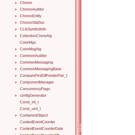
Chrono
►
ChronoAuditor
►
ChronoEntity
►
ChronoStatSvc
►
CLibSymbolInfo
►
CollectionCloneAlg
►
ColorMgs
ColorMsgAlg
►
CommonAuditor
►
CommonMessaging
►
CommonMessagingBase
►
CompareFirstOfPointerPair_t
►
ComponentManager
►
ConcurrencyFlags
configGenerator
►
Const_int_t
Const_uint_t
ContainedObject
►
ContextEventCounter
ContextEventCounterData
►