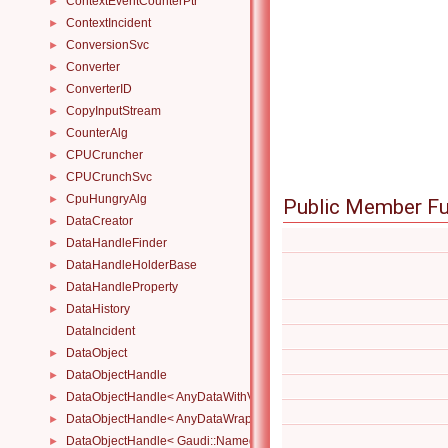
ContextEventCounterPtr
►
ContextIncident
►
ConversionSvc
►
Converter
►
ConverterID
►
CopyInputStream
►
CounterAlg
►
CPUCruncher
►
CPUCrunchSvc
►
CpuHungryAlg
►
Public Member Fu
DataCreator
►
DataHandleFinder
►
DataHandleHolderBase
►
DataHandleProperty
►
DataHistory
►
DataIncident
DataObject
►
DataObjectHandle
►
DataObjectHandle< AnyDataWithViewWrapper< View, Owned > >
►
DataObjectHandle< AnyDataWrapper< T > >
►
DataObjectHandle< Gaudi::NamedRange_< T > >
►