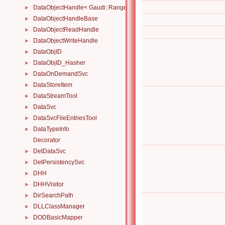
DataObjectHandle< Gaudi::Range_< T > >
►
DataObjectHandleBase
►
DataObjectReadHandle
►
DataObjectWriteHandle
►
DataObjID
►
DataObjID_Hasher
►
DataOnDemandSvc
►
DataStoreItem
►
DataStreamTool
►
DataSvc
►
DataSvcFileEntriesTool
►
DataTypeInfo
►
Decorator
DetDataSvc
►
DetPersistencySvc
►
DHH
►
DHHVisitor
►
DirSearchPath
►
DLLClassManager
►
DODBasicMapper
►