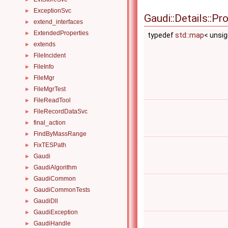
ExceptionSvc
►
Gaudi::Details::P
extend_interfaces
►
ExtendedProperties
►
typedef
std::map
< unsig
extends
►
FileIncident
►
FileInfo
►
FileMgr
►
FileMgrTest
►
FileReadTool
►
FileRecordDataSvc
►
final_action
►
FindByMassRange
►
FixTESPath
►
Gaudi
►
GaudiAlgorithm
►
GaudiCommon
►
GaudiCommonTests
►
GaudiDll
►
GaudiException
►
GaudiHandle
►