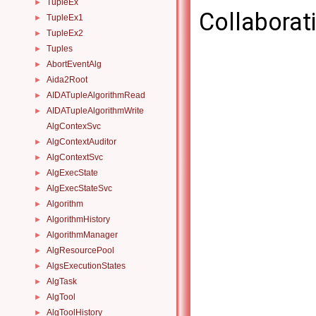
TupleEx
►
Collaborat
TupleEx1
►
TupleEx2
►
Tuples
►
AbortEventAlg
►
Aida2Root
►
AIDATupleAlgorithmRead
►
AIDATupleAlgorithmWrite
►
AlgContexSvc
AlgContextAuditor
►
AlgContextSvc
►
AlgExecState
►
AlgExecStateSvc
►
Algorithm
►
AlgorithmHistory
►
AlgorithmManager
►
AlgResourcePool
►
AlgsExecutionStates
►
AlgTask
►
AlgTool
►
AlgToolHistory
►