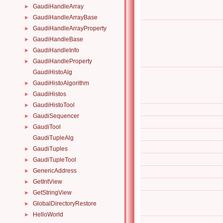
GaudiHandleArray
►
GaudiHandleArrayBase
►
GaudiHandleArrayProperty
►
GaudiHandleBase
►
GaudiHandleInfo
►
GaudiHandleProperty
►
GaudiHistoAlg
GaudiHistoAlgorithm
►
GaudiHistos
►
GaudiHistoTool
►
GaudiSequencer
►
GaudiTool
►
GaudiTupleAlg
GaudiTuples
►
GaudiTupleTool
►
GenericAddress
►
GetIntView
►
GetStringView
►
GlobalDirectoryRestore
►
HelloWorld
►