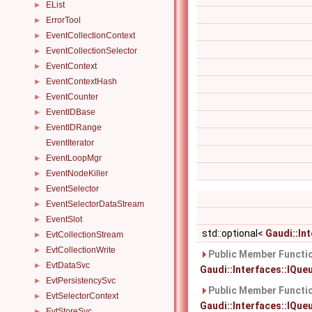
EList
►
ErrorTool
►
EventCollectionContext
►
EventCollectionSelector
►
EventContext
►
EventContextHash
►
EventCounter
►
EventIDBase
►
EventIDRange
►
EventIterator
EventLoopMgr
►
EventNodeKiller
►
EventSelector
►
EventSelectorDataStream
►
EventSlot
►
std::optional<
Gaudi::In
EvtCollectionStream
►
EvtCollectionWrite
►
Public Member Functio
EvtDataSvc
►
Gaudi::Interfaces::IQueu
EvtPersistencySvc
►
Public Member Functio
EvtSelectorContext
►
Gaudi::Interfaces::IQue
EvtStoreSvc
►