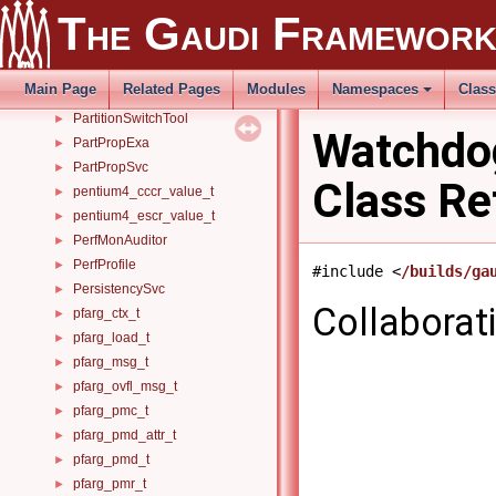
The Gaudi Framewor
OutputStream
►
ParentAlg
►
ParticleProperty
►
Main Page
Related Pages
Modules
Namespaces
Clas
PartitionSwitchAlg
►
PartitionSwitchTool
►
Watchdo
PartPropExa
►
PartPropSvc
►
Class Re
pentium4_cccr_value_t
►
pentium4_escr_value_t
►
PerfMonAuditor
►
PerfProfile
►
#include <
/builds/ga
PersistencySvc
►
Collaborat
pfarg_ctx_t
►
pfarg_load_t
►
pfarg_msg_t
►
pfarg_ovfl_msg_t
►
pfarg_pmc_t
►
pfarg_pmd_attr_t
►
pfarg_pmd_t
►
pfarg_pmr_t
►