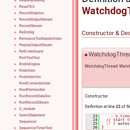
ReadHandleAlg
►
ReadTES
►
Watchdog
RecordDataSvc
►
RecordOutputStream
►
RecordStream
►
Constructor & De
ReEntAlg
►
RenounceToolInputsVisitor
►
ReplayOutputStream
►
RetCodeGuard
►
WatchdogThrea
◆
RichToolTest
RndmEngine
►
WatchdogThread::Watc
RndmGen
►
RndmGenSvc
►
RootConnectionSet
RootFileHandler
►
Constructor.
RunRecordDataSvc
►
RunRecordStream
►
Definition at line
22
of fi
S_module
►
SelectStatement
►
   23
     : 
m_time
   24
// Start t
Sequencer
   25
if
 ( autos
   26
 }
SequencerTimerTool
►