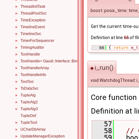
ThreadInitTask
►
boost::posix_time::tim
ThreadPoolSvc
►
TimeException
►
Get the current time-out
TimelineEvent
►
TimelineSvc
►
Definition at line
66
of fi
TimerForSequencer
►
   66
 { 
return
m_t
TimingAuditor
►
ToolHandle
►
ToolHandle< Gaudi::Interface::Bind::IBinder< IFace > >
►
i_run()
◆
ToolHandleArray
►
ToolHandleInfo
►
void WatchdogThread::i
ToolSvc
►
TsDataSvc
►
TupleAlg
Core function 
►
TupleAlg2
►
TupleAlg3
Definition at l
►
TupleDef
   57
      
TupleTool
►
   58
// 
UCharDbArray
►
   59
UpdateManagerException
►