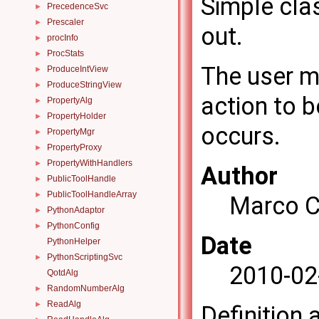
Simple cla
PrecedenceSvc
►
Prescaler
►
out.
procInfo
►
ProcStats
►
The user mu
ProduceIntView
►
ProduceStringView
►
action to 
PropertyAlg
►
PropertyHolder
►
occurs.
PropertyMgr
►
PropertyProxy
►
PropertyWithHandlers
►
Author
PublicToolHandle
►
PublicToolHandleArray
►
Marco C
PythonAdaptor
►
PythonConfig
►
Date
PythonHelper
PythonScriptingSvc
►
2010-02
QotdAlg
RandomNumberAlg
►
ReadAlg
►
Definition 