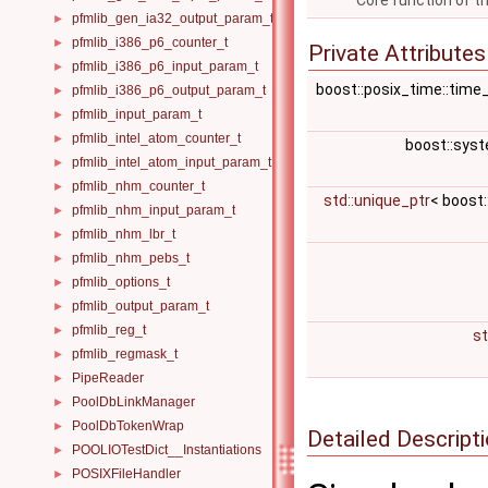
Core function of t
pfmlib_gen_ia32_output_param_t
►
pfmlib_i386_p6_counter_t
►
Private Attributes
pfmlib_i386_p6_input_param_t
►
boost::posix_time::time
pfmlib_i386_p6_output_param_t
►
pfmlib_input_param_t
►
pfmlib_intel_atom_counter_t
►
boost::sys
pfmlib_intel_atom_input_param_t
►
pfmlib_nhm_counter_t
►
std::unique_ptr
< boost:
pfmlib_nhm_input_param_t
►
pfmlib_nhm_lbr_t
►
pfmlib_nhm_pebs_t
►
pfmlib_options_t
►
pfmlib_output_param_t
►
pfmlib_reg_t
►
st
pfmlib_regmask_t
►
PipeReader
►
PoolDbLinkManager
►
PoolDbTokenWrap
►
Detailed Descript
POOLIOTestDict__Instantiations
►
POSIXFileHandler
►