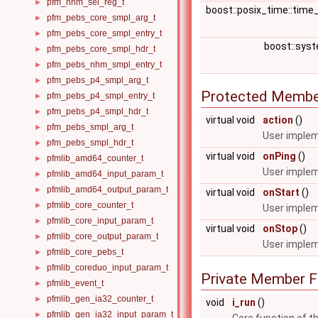
pfm_nhm_sel_reg_t
►
boost::posix_time::time
pfm_pebs_core_smpl_arg_t
►
pfm_pebs_core_smpl_entry_t
►
boost::sys
pfm_pebs_core_smpl_hdr_t
►
pfm_pebs_nhm_smpl_entry_t
►
pfm_pebs_p4_smpl_arg_t
►
Protected Membe
pfm_pebs_p4_smpl_entry_t
►
pfm_pebs_p4_smpl_hdr_t
►
virtual void
action
()
pfm_pebs_smpl_arg_t
►
User impleme
pfm_pebs_smpl_hdr_t
►
virtual void
onPing
()
pfmlib_amd64_counter_t
►
User impleme
pfmlib_amd64_input_param_t
►
pfmlib_amd64_output_param_t
►
virtual void
onStart
()
pfmlib_core_counter_t
►
User impleme
pfmlib_core_input_param_t
►
virtual void
onStop
()
pfmlib_core_output_param_t
►
User implem
pfmlib_core_pebs_t
►
pfmlib_coreduo_input_param_t
►
Private Member F
pfmlib_event_t
►
pfmlib_gen_ia32_counter_t
►
void
i_run
()
pfmlib_gen_ia32_input_param_t
►