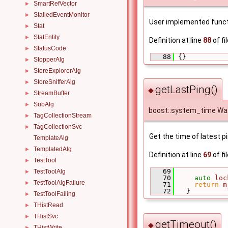
SmartRefVector
►
StalledEventMonitor
►
User implemented functio
Stat
►
StatEntity
►
Definition at line
88
of fi
StatusCode
►
   88
 {}
StopperAlg
►
StoreExplorerAlg
►
StoreSnifferAlg
►
getLastPing()
◆
StreamBuffer
►
SubAlg
►
boost::system_time Wa
TagCollectionStream
►
TagCollectionSvc
►
Get the time of latest pi
TemplateAlg
TemplatedAlg
►
Definition at line
69
of fi
TestTool
►
   69
             
TestToolAlg
►
   70
auto
loc
TestToolAlgFailure
►
   71
return
m
   72
   }
TestToolFailing
►
THistRead
►
THistSvc
►
getTimeout()
◆
THistWrite
►