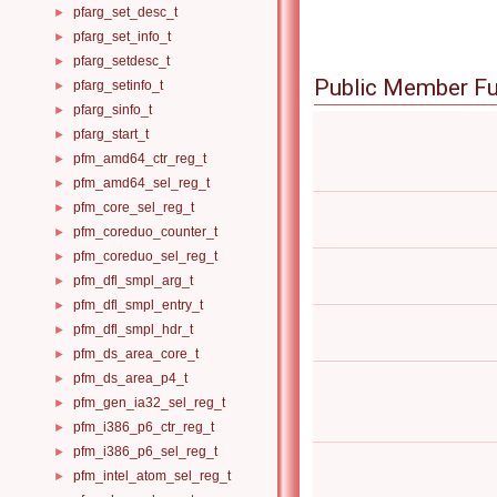
pfarg_set_desc_t
►
pfarg_set_info_t
►
pfarg_setdesc_t
►
Public Member Fu
pfarg_setinfo_t
►
pfarg_sinfo_t
►
pfarg_start_t
►
pfm_amd64_ctr_reg_t
►
pfm_amd64_sel_reg_t
►
pfm_core_sel_reg_t
►
pfm_coreduo_counter_t
►
pfm_coreduo_sel_reg_t
►
pfm_dfl_smpl_arg_t
►
pfm_dfl_smpl_entry_t
►
pfm_dfl_smpl_hdr_t
►
pfm_ds_area_core_t
►
pfm_ds_area_p4_t
►
pfm_gen_ia32_sel_reg_t
►
pfm_i386_p6_ctr_reg_t
►
pfm_i386_p6_sel_reg_t
►
pfm_intel_atom_sel_reg_t
►