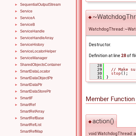
SequentialOutputStream
►
Service
►
~WatchdogThr
◆
ServiceA
►
ServiceB
►
WatchdogThread::~Wa
ServiceHandle
►
ServiceHandleArray
►
Destructor.
ServiceHistory
►
ServiceLocatorHelper
►
Definition at line
28
of fi
ServiceManager
►
SharedObjectsContainer
►
   28
             
   29
// Make su
SmartDataLocator
►
   30
stop
();
   31
 }
SmartDataObjectPtr
►
SmartDataPtr
►
SmartDataStorePtr
►
Member Function
SmartIF
►
SmartRef
►
SmartRefArray
SmartRefBase
►
action()
◆
SmartRefList
SmartRefMap
void WatchdogThread::a