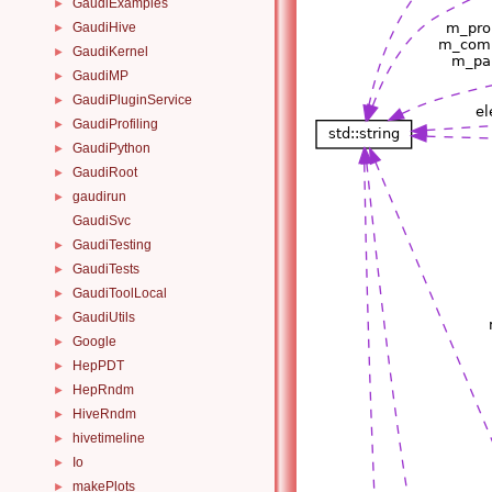
GaudiExamples
►
GaudiHive
►
GaudiKernel
►
GaudiMP
►
GaudiPluginService
►
GaudiProfiling
►
GaudiPython
►
GaudiRoot
►
gaudirun
►
GaudiSvc
GaudiTesting
►
GaudiTests
►
GaudiToolLocal
►
GaudiUtils
►
Google
►
HepPDT
►
HepRndm
►
HiveRndm
►
hivetimeline
►
Io
►
makePlots
►