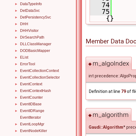
   74
      
DataTypeInfo
►
   75
      
DetDataSvc
►
{}
DetPersistencySvc
►
DHH
►
DHHVisitor
►
DirSearchPath
►
Member Data Doc
DLLClassManager
►
DODBasicMapper
►
EList
►
m_algoIndex
◆
ErrorTool
►
EventCollectionContext
►
int precedence::AlgoProp
EventCollectionSelector
►
EventContext
►
EventContextHash
Definition at line
79
of fi
►
EventCounter
►
EventIDBase
►
EventIDRange
►
m_algorithm
◆
EventIterator
EventLoopMgr
►
Gaudi::Algorithm
* prec
EventNodeKiller
►