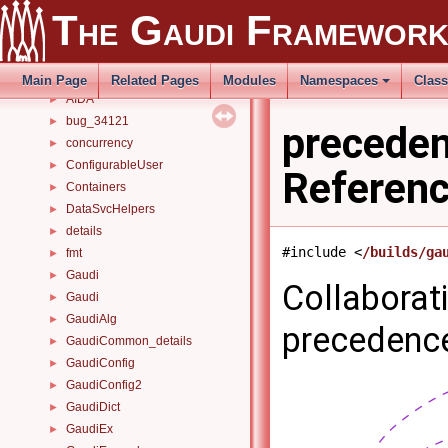
Modules
►
The Gaudi Framewor
Namespaces
►
Classes
▼
Class List
▼
Main Page
Related Pages
Modules
Namespaces
Clas
AIDA
►
bug_34121
►
preceden
concurrency
►
ConfigurableUser
►
Referen
Containers
►
DataSvcHelpers
►
details
►
#include <
/builds/ga
fmt
►
Gaudi
►
Collaborat
Gaudi
►
GaudiAlg
►
precedence
GaudiCommon_details
►
GaudiConfig
►
GaudiConfig2
►
GaudiDict
►
GaudiEx
►