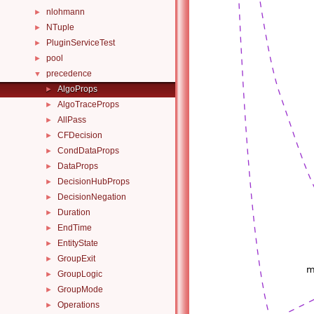
nlohmann
►
NTuple
►
PluginServiceTest
►
pool
►
precedence
▼
AlgoProps
►
AlgoTraceProps
►
AllPass
►
CFDecision
►
CondDataProps
►
DataProps
►
DecisionHubProps
►
DecisionNegation
►
Duration
►
EndTime
►
EntityState
►
GroupExit
►
GroupLogic
►
GroupMode
►
Operations
►