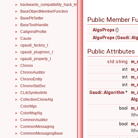
backwards_compatibility_hack_time_timespan
►
BaseObjectMemberFunction
►
BasePtrSetter
Public Member Fu
►
BaseToolHandle
►
AlgoProps
()
CallgrindProfile
►
AlgoProps
(
Gaudi::Al
Cause
►
cgaudi_factory_t
►
Public Attributes
cgaudi_pluginsvc_t
►
cgaudi_property_t
►
std::string
m_
Chrono
►
int
m_
ChronoAuditor
►
int
m_
ChronoEntity
►
int
m_
ChronoStatSvc
►
Gaudi::Algorithm
*
m_
CLibSymbolInfo
►
Alg
CollectionCloneAlg
►
ColorMgs
bool
m_i
ColorMsgAlg
►
Whe
CommonAuditor
►
bool
m_a
CommonMessaging
►
Whe
CommonMessagingBase
►