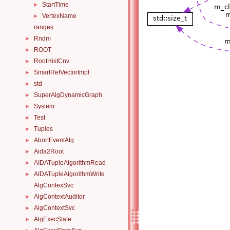
StartTime
►
VertexName
►
ranges
Rndm
►
ROOT
►
RootHistCnv
►
SmartRefVectorImpl
►
std
►
SuperAlgDynamicGraph
►
System
►
Test
►
Tuples
►
AbortEventAlg
►
Aida2Root
►
AIDATupleAlgorithmRead
►
AIDATupleAlgorithmWrite
►
AlgContexSvc
AlgContextAuditor
►
AlgContextSvc
►
AlgExecState
►