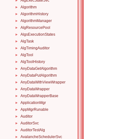
AlgExecStateSvc
►
Algorithm
►
AlgorithmHistory
►
AlgorithmManager
►
AlgResourcePool
►
AlgsExecutionStates
►
AlgTask
►
AlgTimingAuditor
►
AlgTool
►
AlgToolHistory
►
AnyDataGetAlgorithm
►
AnyDataPutAlgorithm
►
AnyDataWithViewWrapper
►
AnyDataWrapper
►
AnyDataWrapperBase
►
ApplicationMgr
►
AppMgrRunable
►
Auditor
►
AuditorSvc
►
AuditorTestAlg
►
AvalancheSchedulerSvc
►