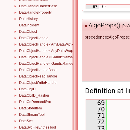
DataHandleHolderBase
   67
 {}
►
DataHandleProperty
►
DataHistory
►
AlgoProps()
DataIncident
◆
[2/
DataObject
►
precedence::AlgoProps:
DataObjectHandle
►
DataObjectHandle< AnyDataWithViewWrapper< View, Owned > >
►
DataObjectHandle< AnyDataWrapper< T > >
►
DataObjectHandle< Gaudi::NamedRange_< T > >
►
DataObjectHandle< Gaudi::Range_< T > >
►
DataObjectHandleBase
►
DataObjectReadHandle
►
DataObjectWriteHandle
►
Definition at l
DataObjID
►
DataObjID_Hasher
►
   69
      
DataOnDemandSvc
►
   70
      
DataStoreItem
►
   71
      
DataStreamTool
►
   72
      
DataSvc
►
   73
      
DataSvcFileEntriesTool
►