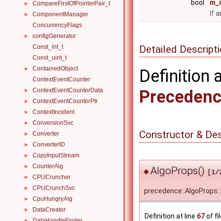
bool
m_i
CompareFirstOfPointerPair_t
►
If 
ComponentManager
►
ConcurrencyFlags
configGenerator
►
Detailed Descript
Const_int_t
Const_uint_t
ContainedObject
►
Definition 
ContextEventCounter
ContextEventCounterData
Precedenc
►
ContextEventCounterPtr
►
ContextIncident
►
ConversionSvc
►
Constructor & De
Converter
►
ConverterID
►
CopyInputStream
►
CounterAlg
►
AlgoProps()
◆
[1/
CPUCruncher
►
CPUCrunchSvc
►
precedence::AlgoProps:
CpuHungryAlg
►
DataCreator
►
Definition at line
67
of fi
DataHandleFinder
►