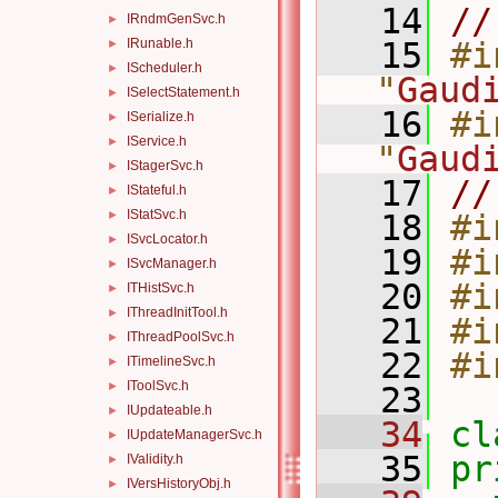
   14
//
IRndmGenSvc.h
►
IRunable.h
   15
#i
►
IScheduler.h
►
"
Gaud
ISelectStatement.h
►
   16
#i
ISerialize.h
►
IService.h
►
"
Gaud
IStagerSvc.h
►
   17
//
IStateful.h
►
IStatSvc.h
►
   18
#i
ISvcLocator.h
►
   19
#i
ISvcManager.h
►
   20
#i
ITHistSvc.h
►
IThreadInitTool.h
►
   21
#i
IThreadPoolSvc.h
►
   22
#i
ITimelineSvc.h
►
IToolSvc.h
►
   23
IUpdateable.h
►
   34
cl
IUpdateManagerSvc.h
►
   35
pr
IValidity.h
►
IVersHistoryObj.h
►