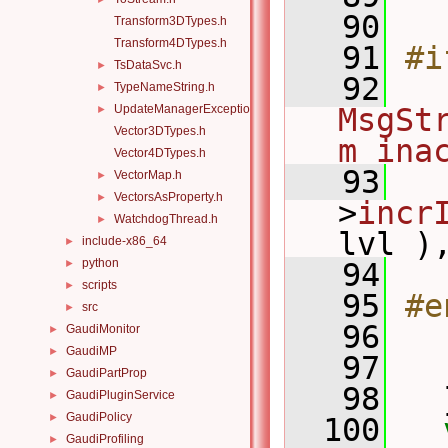
   90
Transform3DTypes.h
Transform4DTypes.h
   91
#i
TsDataSvc.h
►
   92
TypeNameString.h
►
UpdateManagerException.h
MsgSt
►
Vector3DTypes.h
m_ina
Vector4DTypes.h
   93
VectorMap.h
►
VectorsAsProperty.h
►
>
incr
WatchdogThread.h
►
lvl )
include-x86_64
►
python
►
   94
   
scripts
►
   95
#e
src
►
   96
   
GaudiMonitor
►
GaudiMP
►
   97
GaudiPartProp
►
   98
   
GaudiPluginService
►
GaudiPolicy
►
  100
GaudiProfiling
►