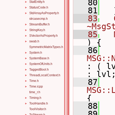
   80
   
StatEntity.h
►
StatusCode.h
►
   81
   
StdArrayAsProperty.h
►
   83
strcasecmp.h
~MsgS
StreamBuffer.h
►
StringKey.h
►
   85
SVectorAsProperty.h
►
) {
swab.h
►
SymmetricMatrixTypes.h
   86
System.h
►
MSG::
SystemBase.h
►
: ( l
SystemOfUnits.h
►
TaggedBool.h
►
: lvl
ThreadLocalContext.h
►
   87
Time.h
►
Time.icpp
►
MSG::
time_r.h
{
Timing.h
►
   88
ToolHandle.h
►
ToolVisitor.h
   89
   
ToStream.h
►