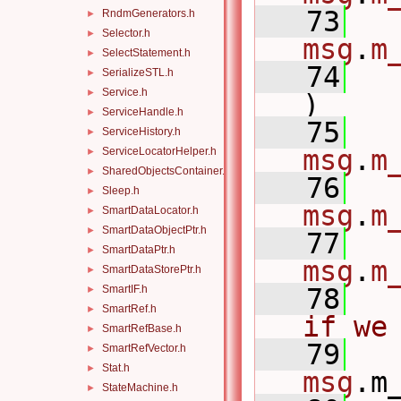
   73
   
RndmGenerators.h
►
Selector.h
►
msg
.
m
SelectStatement.h
►
   74
   
SerializeSTL.h
►
Service.h
►
)
ServiceHandle.h
►
   75
   
ServiceHistory.h
►
msg
.
m
ServiceLocatorHelper.h
►
SharedObjectsContainer.h
►
   76
   
Sleep.h
►
msg
.
m
SmartDataLocator.h
►
SmartDataObjectPtr.h
►
   77
   
SmartDataPtr.h
►
msg
.
m
SmartDataStorePtr.h
►
SmartIF.h
   78
►
SmartRef.h
►
if we
SmartRefBase.h
►
   79
SmartRefVector.h
►
Stat.h
►
msg
.m
StateMachine.h
►