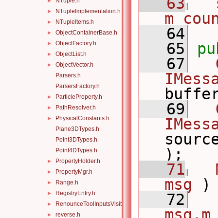
   63
NTuple.h
►
NTupleImplementation.h
►
m_cou
NTupleItems.h
►
   64
ObjectContainerBase.h
►
ObjectFactory.h
   65
pu
►
ObjectList.h
►
   67
ObjectVector.h
►
IMess
Parsers.h
ParsersFactory.h
buffe
ParticleProperty.h
►
   69
PathResolver.h
►
PhysicalConstants.h
►
IMess
Plane3DTypes.h
sourc
Point3DTypes.h
);
Point4DTypes.h
PropertyHolder.h
►
   71
PropertyMgr.h
►
msg
 )
Range.h
►
RegistryEntry.h
►
   72
   
RenounceToolInputsVisitor.h
►
msg
.
m
reverse.h
►