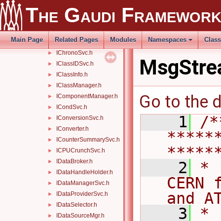
The Gaudi Framewor
IAuditor.h
►
IAuditorSvc.h
►
IBinder.h
►
Main Page
Related Pages
Modules
Namespaces
Clas
IChronoStatSvc.h
►
IChronoSvc.h
►
MsgStre
IClassIDSvc.h
►
IClassInfo.h
►
IClassManager.h
►
Go to the d
IComponentManager.h
►
ICondSvc.h
►
    1
/*
IConversionSvc.h
►
IConverter.h
►
*****
ICounterSummarySvc.h
►
*****
ICPUCrunchSvc.h
►
IDataBroker.h
►
    2
* 
IDataHandleHolder.h
►
CERN 
IDataManagerSvc.h
►
and A
IDataProviderSvc.h
►
IDataSelector.h
►
    3
*                                                                                   
IDataSourceMgr.h
►