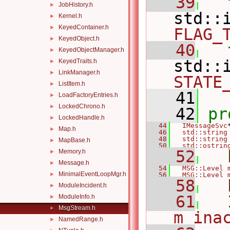
   39
JobHistory.h
►
Kernel.h
►
KeyedContainer.h
►
FLAG_
KeyedObject.h
►
   40
KeyedObjectManager.h
►
KeyedTraits.h
►
LinkManager.h
►
STATE
ListItem.h
►
   41
LoadFactoryEntries.h
►
LockedChrono.h
►
   42
pr
LockedHandle.h
►
   44
IMessageSvc
Map.h
►
   46
std::string
   48
std::string
MapBase.h
►
   50
std::ostrin
   52
Memory.h
►
Message.h
►
   54
MSG::Level
MinimalEventLoopMgr.h
►
   56
MSG::Level
   58
ModuleIncident.h
►
   61
ModuleInfo.h
►
MsgStream.h
►
m_ina
NamedRange.h
►