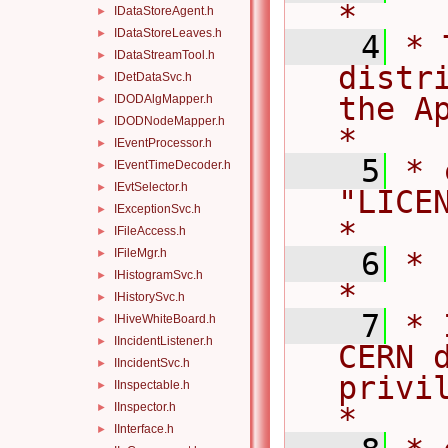
*
IDataStoreAgent.h
►
IDataStoreLeaves.h
►
    4
* 
IDataStreamTool.h
►
distr
IDetDataSvc.h
►
the Ap
IDODAlgMapper.h
►
IDODNodeMapper.h
►
*
IEventProcessor.h
►
    5
* 
IEventTimeDecoder.h
►
IEvtSelector.h
►
"LICENSE".                     
IExceptionSvc.h
►
*
IFileAccess.h
►
IFileMgr.h
    6
*                                                                                   
►
IHistogramSvc.h
►
*
IHistorySvc.h
►
    7
* 
IHiveWhiteBoard.h
►
IIncidentListener.h
►
CERN d
IIncidentSvc.h
►
privile
IInspectable.h
►
IInspector.h
►
*
IInterface.h
►