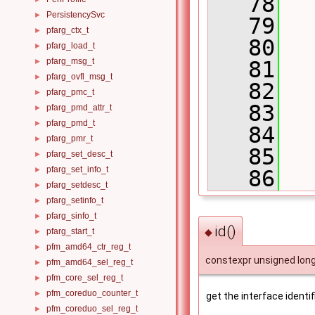
   78
  
PersistencySvc
►
   79
  
pfarg_ctx_t
►
   80
  
pfarg_load_t
►
pfarg_msg_t
►
   81
  
pfarg_ovfl_msg_t
►
   82
  
pfarg_pmc_t
►
   83
  
pfarg_pmd_attr_t
►
pfarg_pmd_t
►
   84
  
pfarg_pmr_t
►
   85
pfarg_set_desc_t
►
pfarg_set_info_t
►
   86
  
pfarg_setdesc_t
►
pfarg_setinfo_t
►
pfarg_sinfo_t
►
id()
◆
pfarg_start_t
►
pfm_amd64_ctr_reg_t
►
constexpr unsigned long 
pfm_amd64_sel_reg_t
►
pfm_core_sel_reg_t
►
pfm_coreduo_counter_t
►
get the interface identif
pfm_coreduo_sel_reg_t
►