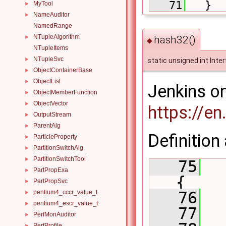
   71
   }
MyTool
►
NameAuditor
►
NamedRange
NTupleAlgorithm
►
hash32()
◆
NTupleItems
NTupleSvc
►
static unsigned int Inte
ObjectContainerBase
►
ObjectList
►
Jenkins on
ObjectMemberFunction
►
ObjectVector
►
https://en
OutputStream
►
ParentAlg
►
Definition 
ParticleProperty
►
PartitionSwitchAlg
►
PartitionSwitchTool
►
   75
PartPropExa
►
{
PartPropSvc
►
pentium4_cccr_value_t
   76
►
pentium4_escr_value_t
►
   77
PerfMonAuditor
►
PerfProfile
►