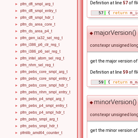
Definition at line
57
of fi
pfm_dfl_smpl_arg_t
►
pfm_dfl_smpl_entry_t
►
   57
 { 
return
m_i
pfm_dfl_smpl_hdr_t
►
pfm_ds_area_core_t
►
pfm_ds_area_p4_t
majorVersion()
►
◆
pfm_gen_ia32_sel_reg_t
►
pfm_i386_p6_ctr_reg_t
►
constexpr unsigned long
pfm_i386_p6_sel_reg_t
►
pfm_intel_atom_sel_reg_t
►
get the major version of
pfm_nhm_sel_reg_t
►
pfm_pebs_core_smpl_arg_t
Definition at line
59
of fi
►
pfm_pebs_core_smpl_entry_t
►
   59
 { 
return
m_m
pfm_pebs_core_smpl_hdr_t
►
pfm_pebs_nhm_smpl_entry_t
►
pfm_pebs_p4_smpl_arg_t
►
minorVersion()
◆
pfm_pebs_p4_smpl_entry_t
►
pfm_pebs_p4_smpl_hdr_t
►
constexpr unsigned long
pfm_pebs_smpl_arg_t
►
pfm_pebs_smpl_hdr_t
►
get the minor version of
pfmlib_amd64_counter_t
►