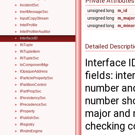
Private Attributes
IncidentSvc
►
unsigned long
m_id
InertMessageSvc
►
unsigned long
m_major
InputCopyStream
►
IntelProfile
unsigned long
m_minor
►
IntelProfilerAuditor
►
InterfaceID
►
Detailed Descript
INTuple
►
INTupleItem
►
INTupleSvc
►
Interface I
IoComponentMgr
►
IOpaqueAddress
fields: int
►
IParticlePropertySvc
►
number and
IPartitionControl
►
IPartPropSvc
►
number sho
IPersistencySvc
►
IPrecedenceSvc
►
major and 
IProperty
►
IPublishSvc
►
checking c
IRegistry
►
IRndmEngine
►