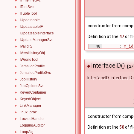
ITimelineSvc
►
IToolSvc
►
ITupleTool
►
IUpdateable
►
constructor from comp
IUpdateableIF
►
IUpdateableInterface
Definition at line
47
of fi
IUpdateManagerSvc
►
   48
       : 
m_id
IValidity
►
IVersHistoryObj
►
IWrongTool
►
InterfaceID()
◆
JemallocProfile
►
[2/
JemallocProfileSvc
►
InterfaceID::InterfaceID
JobHistory
►
JobOptionsSvc
►
KeyedContainer
►
KeyedObject
►
LinkManager
►
linux_proc
►
constructor from comp
LockedHandle
►
LoggingAuditor
Definition at line
50
of fi
LoopAlg
►