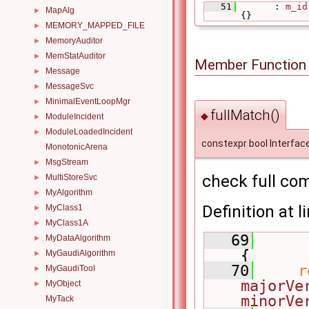
   51
       : 
m_id
MapAlg
►
{}
MEMORY_MAPPED_FILE
►
MemoryAuditor
►
MemStatAuditor
►
Member Function
Message
►
MessageSvc
►
MinimalEventLoopMgr
►
fullMatch()
◆
ModuleIncident
►
ModuleLoadedIncident
►
constexpr bool Interface
MonotonicArena
MsgStream
►
check full com
MultiStoreSvc
►
MyAlgorithm
►
Definition at l
MyClass1
►
MyClass1A
►
   69
MyDataAlgorithm
►
{
MyGaudiAlgorithm
►
   70
r
MyGaudiTool
►
majorVe
MyObject
►
minorVe
MyTack