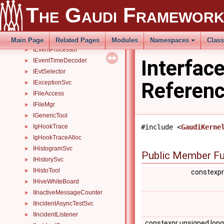
IDetDataSvc
►
The Gaudi Framewor
IDODAlgMapper
►
IDODNodeMapper
►
IErrorTool
►
Main Page
Related Pages
Modules
Namespaces
Clas
IEventProcessor
►
Interfac
IEventTimeDecoder
►
IEvtSelector
►
Referen
IExceptionSvc
►
IFileAccess
►
IFileMgr
►
IGenericTool
►
#include <
GaudiKerne
IgHookTrace
►
IgHookTraceAlloc
►
IHistogramSvc
►
Public Member Fu
IHistorySvc
►
IHistoTool
►
constexp
IHiveWhiteBoard
►
IInactiveMessageCounter
►
IIncidentAsyncTestSvc
►
IIncidentListener
►
constexpr unsigned lon