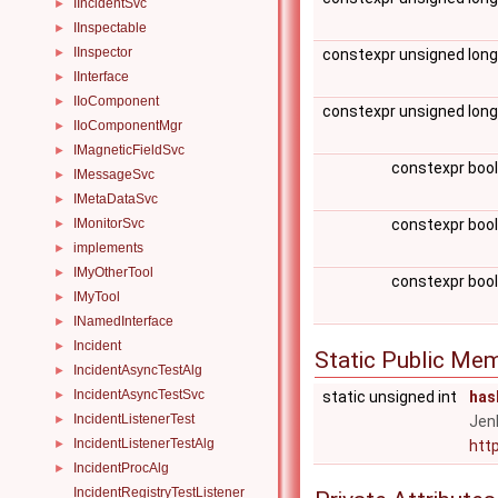
IIncidentSvc
►
IInspectable
►
IInspector
constexpr unsigned lon
►
IInterface
►
IIoComponent
►
constexpr unsigned lon
IIoComponentMgr
►
IMagneticFieldSvc
►
constexpr boo
IMessageSvc
►
IMetaDataSvc
►
constexpr boo
IMonitorSvc
►
implements
►
IMyOtherTool
►
constexpr boo
IMyTool
►
INamedInterface
►
Incident
►
Static Public Me
IncidentAsyncTestAlg
►
IncidentAsyncTestSvc
static unsigned int
has
►
IncidentListenerTest
Jen
►
IncidentListenerTestAlg
htt
►
IncidentProcAlg
►
IncidentRegistryTestListener