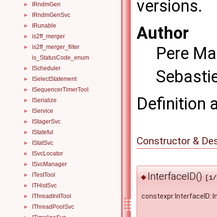
versions.
IRndmGen
►
IRndmGenSvc
►
IRunable
►
Author
is2ff_merger
►
is2ff_merger_filter
Pere Ma
►
is_StatusCode_enum
IScheduler
►
Sebasti
ISelectStatement
►
ISequencerTimerTool
►
Definition 
ISerialize
►
IService
►
IStagerSvc
►
IStateful
►
Constructor & De
IStatSvc
►
ISvcLocator
►
ISvcManager
►
InterfaceID()
ITestTool
►
◆
[1/
ITHistSvc
►
constexpr InterfaceID::I
IThreadInitTool
►
IThreadPoolSvc
►