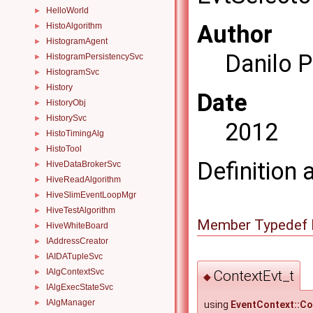
HelloWorld
►
Author
HistoAlgorithm
►
HistogramAgent
►
Danilo P
HistogramPersistencySvc
►
HistogramSvc
►
History
►
Date
HistoryObj
►
HistorySvc
►
2012
HistoTimingAlg
►
HistoTool
►
Definition 
HiveDataBrokerSvc
►
HiveReadAlgorithm
►
HiveSlimEventLoopMgr
►
HiveTestAlgorithm
►
Member Typedef 
HiveWhiteBoard
►
IAddressCreator
►
IAIDATupleSvc
►
IAlgContextSvc
ContextEvt_t
►
◆
IAlgExecStateSvc
►
IAlgManager
►
using
EventContext::Co