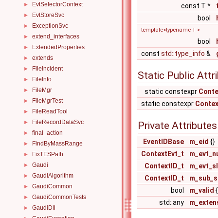
EvtSelectorContext
►
const T *
EvtStoreSvc
►
bool
ExceptionSvc
►
template<typename T >
extend_interfaces
►
bool
ExtendedProperties
►
const
std::type_info
&
extends
►
FileIncident
►
Static Public Attr
FileInfo
►
FileMgr
►
static constexpr
Conte
FileMgrTest
►
static constexpr
Contex
FileReadTool
►
FileRecordDataSvc
►
Private Attributes
final_action
►
EventIDBase
m_eid
{}
FindByMassRange
►
ContextEvt_t
m_evt_n
FixTESPath
►
Gaudi
►
ContextID_t
m_evt_s
GaudiAlgorithm
►
ContextID_t
m_sub_s
GaudiCommon
►
bool
m_valid
{
GaudiCommonTests
►
std::any
m_exten
GaudiDll
►