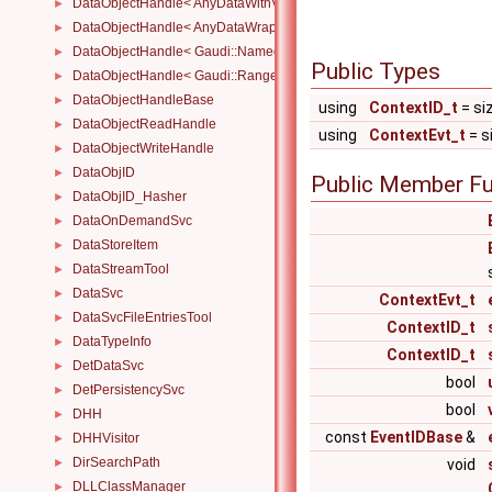
DataObjectHandle< AnyDataWithViewWrapper< View, Owned > >
►
DataObjectHandle< AnyDataWrapper< T > >
►
DataObjectHandle< Gaudi::NamedRange_< T > >
►
Public Types
DataObjectHandle< Gaudi::Range_< T > >
►
DataObjectHandleBase
►
using
ContextID_t
= si
DataObjectReadHandle
►
using
ContextEvt_t
= s
DataObjectWriteHandle
►
DataObjID
►
Public Member Fu
DataObjID_Hasher
►
DataOnDemandSvc
►
DataStoreItem
►
DataStreamTool
►
DataSvc
►
ContextEvt_t
DataSvcFileEntriesTool
►
ContextID_t
DataTypeInfo
►
ContextID_t
DetDataSvc
►
bool
DetPersistencySvc
►
bool
DHH
►
const
EventIDBase
&
DHHVisitor
►
DirSearchPath
►
void
DLLClassManager
►