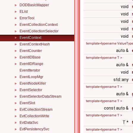
DODBasicMapper
►
void
EList
►
void
ErrorTool
►
void
EventCollectionContext
►
void
EventCollectionSelector
►
void
EventContext
►
template<typename ValueType 
EventContextHash
►
auto &
EventCounter
►
EventIDBase
►
template<typename T >
EventIDRange
►
auto &
EventIterator
void
EventLoopMgr
►
std::any
EventNodeKiller
►
template<typename T >
EventSelector
►
auto &
EventSelectorDataStream
►
template<typename T >
EventSlot
►
const auto &
EvtCollectionStream
►
template<typename T >
EvtCollectionWrite
►
T *
EvtDataSvc
►
EvtPersistencySvc
►
template<typename T >