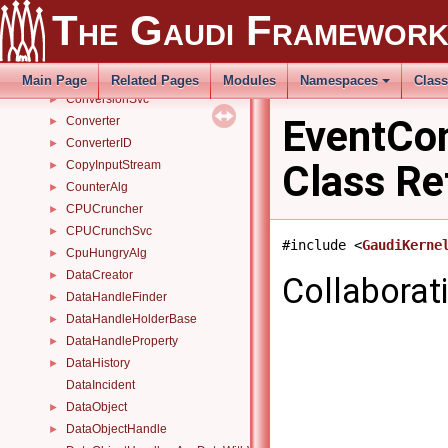
ContextEventCounter
The Gaudi Framewor
ContextEventCounterData
►
ContextEventCounterPtr
►
ContextIncident
►
Main Page
Related Pages
Modules
Namespaces
Clas
ConversionSvc
►
EventCo
Converter
►
ConverterID
►
Class Re
CopyInputStream
►
CounterAlg
►
CPUCruncher
►
CPUCrunchSvc
►
#include <
GaudiKerne
CpuHungryAlg
►
DataCreator
►
Collaborat
DataHandleFinder
►
DataHandleHolderBase
►
DataHandleProperty
►
DataHistory
►
DataIncident
DataObject
►
DataObjectHandle
►