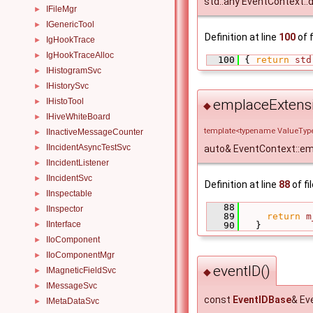
std::any EventContext:
IFileMgr
►
IGenericTool
►
Definition at line
100
of f
IgHookTrace
►
IgHookTraceAlloc
►
  100
 { 
return
std
IHistogramSvc
►
IHistorySvc
►
IHistoTool
emplaceExtens
►
◆
IHiveWhiteBoard
►
template<typename ValueType 
IInactiveMessageCounter
►
IIncidentAsyncTestSvc
►
auto& EventContext::e
IIncidentListener
►
IIncidentSvc
►
Definition at line
88
of fi
IInspectable
►
   88
             
IInspector
►
   89
return
m
IInterface
►
   90
   }
IIoComponent
►
IIoComponentMgr
►
eventID()
IMagneticFieldSvc
◆
►
IMessageSvc
►
const
EventIDBase
& Ev
IMetaDataSvc
►