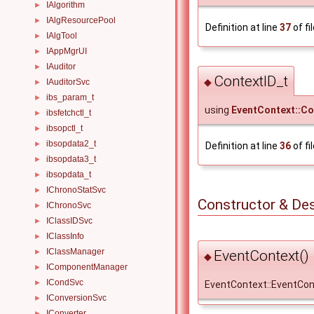
IAlgorithm
►
IAlgResourcePool
►
Definition at line
37
of fi
IAlgTool
►
IAppMgrUI
►
IAuditor
►
ContextID_t
◆
IAuditorSvc
►
ibs_param_t
►
using
EventContext::Co
ibsfetchctl_t
►
ibsopctl_t
►
ibsopdata2_t
►
Definition at line
36
of fi
ibsopdata3_t
►
ibsopdata_t
►
IChronoStatSvc
►
Constructor & De
IChronoSvc
►
IClassIDSvc
►
IClassInfo
►
IClassManager
EventContext()
►
◆
IComponentManager
►
ICondSvc
►
EventContext::EventCon
IConversionSvc
►
IConverter
►