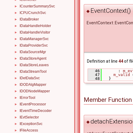
ICounterSummarySvc
►
EventContext()
◆
ICPUCrunchSvc
►
IDataBroker
►
EventContext::EventCon
IDataHandleHolder
►
IDataHandleVisitor
►
IDataManagerSvc
►
IDataProviderSvc
►
IDataSourceMgr
►
IDataStoreAgent
►
Definition at line
44
of fi
IDataStoreLeaves
►
   46
       : 
m_ev
IDataStreamTool
►
   47
m_valid
 
IDetDataSvc
►
   48
   }
IDODAlgMapper
►
IDODNodeMapper
►
IErrorTool
►
Member Function
IEventProcessor
►
IEventTimeDecoder
►
IEvtSelector
►
detachExtensio
◆
IExceptionSvc
►
IFileAccess
►