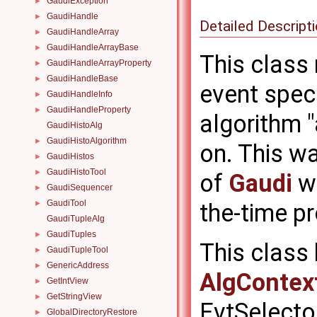
GaudiException
►
GaudiHandle
►
Detailed Descript
GaudiHandleArray
►
GaudiHandleArrayBase
►
This class 
GaudiHandleArrayProperty
►
GaudiHandleBase
►
event speci
GaudiHandleInfo
►
GaudiHandleProperty
►
algorithm "
GaudiHistoAlg
GaudiHistoAlgorithm
►
on. This wa
GaudiHistos
►
GaudiHistoTool
►
of
Gaudi
wh
GaudiSequencer
►
GaudiTool
►
the-time pr
GaudiTupleAlg
GaudiTuples
►
This class 
GaudiTupleTool
►
GenericAddress
►
AlgContex
GetIntView
►
GetStringView
►
EvtSelecto
GlobalDirectoryRestore
►