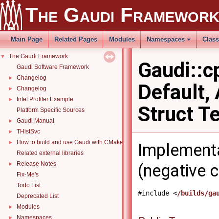
The Gaudi Framewor
Main Page
Related Pages
Modules
Namespaces
Clas
The Gaudi Framework
▼
Gaudi::c
Gaudi Software Framework
Changelog
►
Default,
Changelog
►
Intel Profiler Example
►
Struct T
Platform Specific Sources
Gaudi Manual
►
THistSvc
►
How to build and use Gaudi with CMake
►
Implementa
Related external libraries
Release Notes
►
(negative 
Fix-Me's
Todo List
#include <
/builds/ga
Deprecated List
Modules
►
Namespaces
►