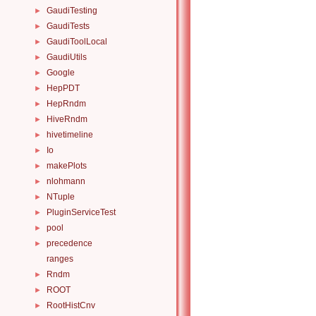
GaudiTesting
►
GaudiTests
►
GaudiToolLocal
►
GaudiUtils
►
Google
►
HepPDT
►
HepRndm
►
HiveRndm
►
hivetimeline
►
Io
►
makePlots
►
nlohmann
►
NTuple
►
PluginServiceTest
►
pool
►
precedence
►
ranges
Rndm
►
ROOT
►
RootHistCnv
►