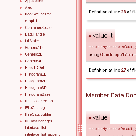
Application
►
Axis
►
Definition at line
26
of fi
BootSvcLocator
►
c_opt_t
ContainerSection
►
value_t
DataHandle
►
◆
fullMatch_t
►
template<typename Default , t
Generic1D
►
using
Gaudi::cpp17::det
Generic2D
►
Generic3D
►
Histo1DDef
►
Definition at line
27
of fi
Histogram1D
►
Histogram2D
►
Histogram3D
►
Member Data Doc
HistogramBase
►
IDataConnection
►
IFileCatalog
►
IFileCatalogMgr
►
value
◆
IIODataManager
►
interface_list
template<typename Default , t
interface_list_append