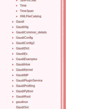
SysProcStat
►
Time
►
TimeSpan
►
XMLFileCatalog
►
Gaudi
►
GaudiAlg
►
GaudiCommon_details
►
GaudiConfig
►
GaudiConfig2
►
GaudiDict
►
GaudiEx
►
GaudiExamples
►
GaudiHive
►
GaudiKernel
►
GaudiMP
►
GaudiPluginService
►
GaudiProfiling
►
GaudiPython
►
GaudiRoot
►
gaudirun
►
GaudiSvc