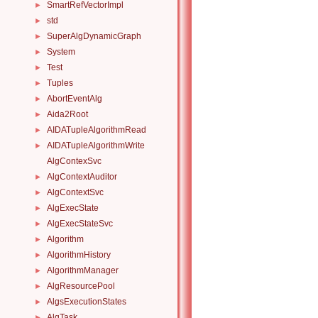
SmartRefVectorImpl
►
std
►
SuperAlgDynamicGraph
►
System
►
Test
►
Tuples
►
AbortEventAlg
►
Aida2Root
►
AIDATupleAlgorithmRead
►
AIDATupleAlgorithmWrite
►
AlgContexSvc
AlgContextAuditor
►
AlgContextSvc
►
AlgExecState
►
AlgExecStateSvc
►
Algorithm
►
AlgorithmHistory
►
AlgorithmManager
►
AlgResourcePool
►
AlgsExecutionStates
►
AlgTask
►