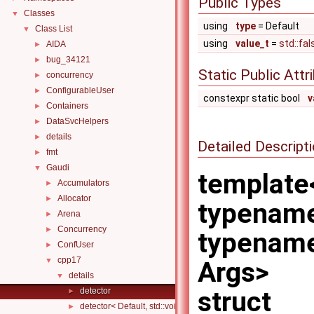
Public Types
Classes
▼
using
type
= Default
Class List
▼
using
value_t
=
std::fa
AIDA
►
bug_34121
►
Static Public Attr
concurrency
►
ConfigurableUser
►
constexpr static bool
v
Containers
►
DataSvcHelpers
►
details
►
Detailed Descript
fmt
►
Gaudi
▼
template
Accumulators
►
Allocator
►
typename
Arena
►
Concurrency
►
typename.
ConfUser
►
cpp17
▼
Args>
details
▼
detector
struct
►
detector< Default, std::void_t< Op< Args... > >, Op, Args... >
►