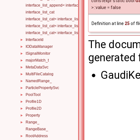
constexpr static bool
Ga
interface_list_append< interface_list< Is... >, I >
>::value = false
interface_list_cat
interface_list_cat< interface_list< I... > >
Definition at line
25
of fi
interface_list_cat< interface_list< I1... >, interface_list< I2... > >
interface_list_cat< interface_list< I1... >, interface_list< I2... >, Others.
InterfaceId
►
The docume
IODataManager
►
ISignalMonitor
generated f
►
majorMatch_t
►
MetaDataSvc
►
GaudiKe
MultiFileCatalog
►
NamedRange_
►
ParticlePropertySvc
►
PoolTool
►
Profile1D
►
Profile2D
►
Property
►
Range_
►
RangeBase_
RootAddress
►