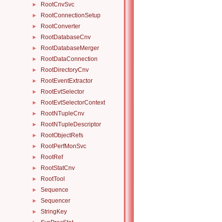
RootCnvSvc
►
RootConnectionSetup
►
RootConverter
►
RootDatabaseCnv
►
RootDatabaseMerger
►
RootDataConnection
►
RootDirectoryCnv
►
RootEventExtractor
►
RootEvtSelector
►
RootEvtSelectorContext
►
RootNTupleCnv
►
RootNTupleDescriptor
►
RootObjectRefs
►
RootPerfMonSvc
►
RootRef
►
RootStatCnv
►
RootTool
►
Sequence
►
Sequencer
►
StringKey
►