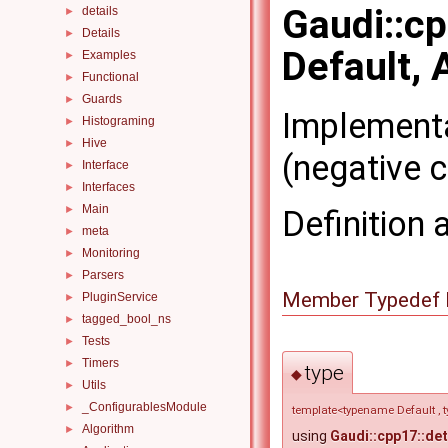
Gaudi::cp
details
►
Details
►
Default, 
Examples
►
Functional
►
Guards
►
Implementa
Histograming
►
Hive
►
(negative c
Interface
►
Interfaces
►
Main
►
Definition 
meta
►
Monitoring
►
Parsers
►
Member Typedef 
PluginService
►
tagged_bool_ns
►
Tests
►
Timers
►
type
◆
Utils
►
_ConfigurablesModule
►
template<typename Default , t
Algorithm
►
using
Gaudi::cpp17::det