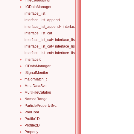
IFileCatalogMgr
►
IIODataManager
►
interface_list
interface_list_append
interface_list_append< interface_list< Is... >, I >
interface_list_cat
interface_list_cat< interface_list< I... > >
interface_list_cat< interface_list< I1... >, interface_list< I2... > >
interface_list_cat< interface_list< I1... >, interface_list< I2... >, Others.
InterfaceId
►
IODataManager
►
ISignalMonitor
►
majorMatch_t
►
MetaDataSvc
►
MultiFileCatalog
►
NamedRange_
►
ParticlePropertySvc
►
PoolTool
►
Profile1D
►
Profile2D
►
Property
►