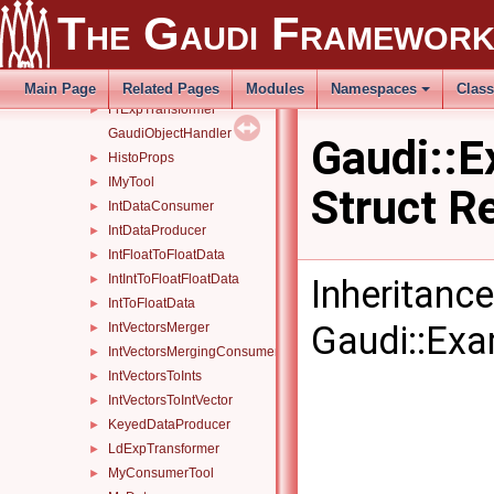
ExtendedProperties2
►
The Gaudi Framewor
FloatDataConsumer
►
FloatTool
►
Foo
►
Main Page
Related Pages
Modules
Namespaces
Clas
FrExpTransformer
►
GaudiObjectHandler
Gaudi::
HistoProps
►
IMyTool
►
Struct R
IntDataConsumer
►
IntDataProducer
►
IntFloatToFloatData
►
IntIntToFloatFloatData
Inheritanc
►
IntToFloatData
►
Gaudi::Ex
IntVectorsMerger
►
IntVectorsMergingConsumer
►
IntVectorsToInts
►
IntVectorsToIntVector
►
KeyedDataProducer
►
LdExpTransformer
►
MyConsumerTool
►