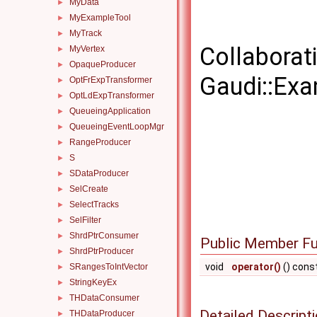
MyData
►
MyExampleTool
►
MyTrack
►
Collaborat
MyVertex
►
OpaqueProducer
►
Gaudi::Ex
OptFrExpTransformer
►
OptLdExpTransformer
►
QueueingApplication
►
QueueingEventLoopMgr
►
RangeProducer
►
S
►
SDataProducer
►
SelCreate
►
SelectTracks
►
SelFilter
►
ShrdPtrConsumer
►
Public Member Fu
ShrdPtrProducer
►
void
operator()
() cons
SRangesToIntVector
►
StringKeyEx
►
THDataConsumer
►
Detailed Descript
THDataProducer
►