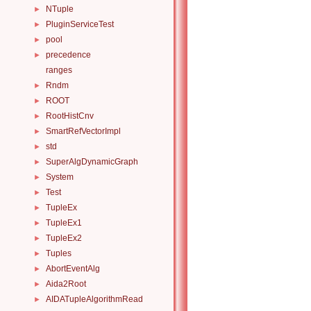
NTuple
►
PluginServiceTest
►
pool
►
precedence
►
ranges
Rndm
►
ROOT
►
RootHistCnv
►
SmartRefVectorImpl
►
std
►
SuperAlgDynamicGraph
►
System
►
Test
►
TupleEx
►
TupleEx1
►
TupleEx2
►
Tuples
►
AbortEventAlg
►
Aida2Root
►
AIDATupleAlgorithmRead
►