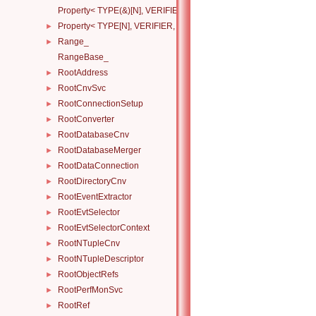
Property< TYPE(&)[N], VERIFIER, HANDLERS >
Property< TYPE[N], VERIFIER, HANDLERS >
►
Range_
►
RangeBase_
RootAddress
►
RootCnvSvc
►
RootConnectionSetup
►
RootConverter
►
RootDatabaseCnv
►
RootDatabaseMerger
►
RootDataConnection
►
RootDirectoryCnv
►
RootEventExtractor
►
RootEvtSelector
►
RootEvtSelectorContext
►
RootNTupleCnv
►
RootNTupleDescriptor
►
RootObjectRefs
►
RootPerfMonSvc
►
RootRef
►