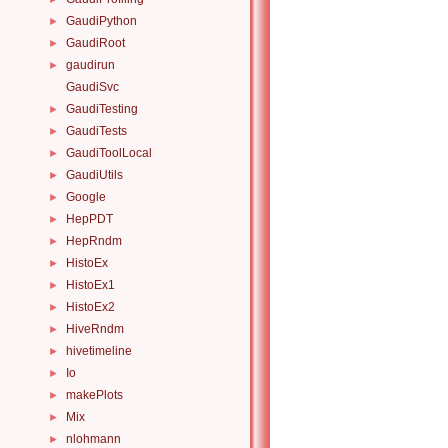
GaudiPython
►
GaudiRoot
►
gaudirun
►
GaudiSvc
GaudiTesting
►
GaudiTests
►
GaudiToolLocal
►
GaudiUtils
►
Google
►
HepPDT
►
HepRndm
►
HistoEx
►
HistoEx1
►
HistoEx2
►
HiveRndm
►
hivetimeline
►
Io
►
makePlots
►
Mix
►
nlohmann
►