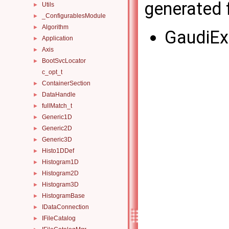
generated f
Utils
►
_ConfigurablesModule
►
Algorithm
►
GaudiEx
Application
►
Axis
►
BootSvcLocator
►
c_opt_t
ContainerSection
►
DataHandle
►
fullMatch_t
►
Generic1D
►
Generic2D
►
Generic3D
►
Histo1DDef
►
Histogram1D
►
Histogram2D
►
Histogram3D
►
HistogramBase
►
IDataConnection
►
IFileCatalog
►