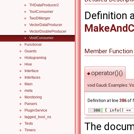
THDataProducer2
►
ToolConsumer
Definition 
►
TwoDMerger
►
MakeAndC
VectorDataProducer
►
VectorDoubleProducer
►
VoidConsumer
►
Functional
►
Member Function
Guards
►
Histograming
►
Hive
►
Interface
►
operator()()
◆
Interfaces
►
Main
►
void Gaudi::Examples::V
meta
►
Monitoring
►
Definition at line
386
of f
Parsers
►
  386
 { info() << 
PluginService
►
tagged_bool_ns
►
The docume
Tests
►
Timers
►