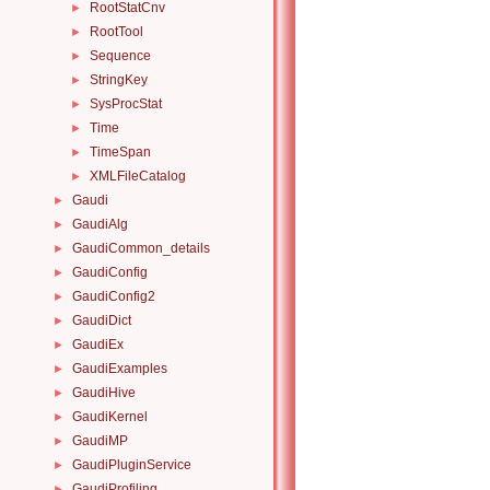
RootStatCnv
►
RootTool
►
Sequence
►
StringKey
►
SysProcStat
►
Time
►
TimeSpan
►
XMLFileCatalog
►
Gaudi
►
GaudiAlg
►
GaudiCommon_details
►
GaudiConfig
►
GaudiConfig2
►
GaudiDict
►
GaudiEx
►
GaudiExamples
►
GaudiHive
►
GaudiKernel
►
GaudiMP
►
GaudiPluginService
►
GaudiProfiling
►