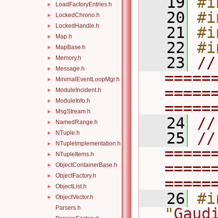
   19
#i
LoadFactoryEntries.h
►
   20
#i
LockedChrono.h
►
LockedHandle.h
►
   21
#i
Map.h
►
   22
#i
MapBase.h
►
   23
// 
Memory.h
►
Message.h
►
=====
MinimalEventLoopMgr.h
►
=====
ModuleIncident.h
►
ModuleInfo.h
►
=====
MsgStream.h
►
   24
//
NamedRange.h
►
NTuple.h
   25
// 
►
NTupleImplementation.h
►
=====
NTupleItems.h
►
=====
ObjectContainerBase.h
►
ObjectFactory.h
►
=====
ObjectList.h
►
   26
#i
ObjectVector.h
►
Parsers.h
"
Gaud