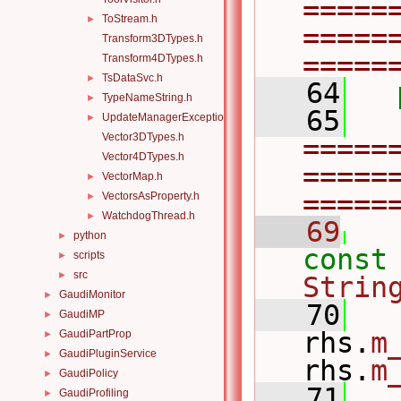
=====
ToStream.h
►
=====
Transform3DTypes.h
=====
Transform4DTypes.h
TsDataSvc.h
►
   64
TypeNameString.h
►
   65
UpdateManagerException.h
►
Vector3DTypes.h
=====
Vector4DTypes.h
=====
VectorMap.h
►
=====
VectorsAsProperty.h
►
WatchdogThread.h
►
   69
python
►
const
scripts
►
src
►
Strin
GaudiMonitor
►
   70
GaudiMP
►
rhs.
m
GaudiPartProp
►
GaudiPluginService
►
rhs.
m
GaudiPolicy
►
   71
   
GaudiProfiling
►