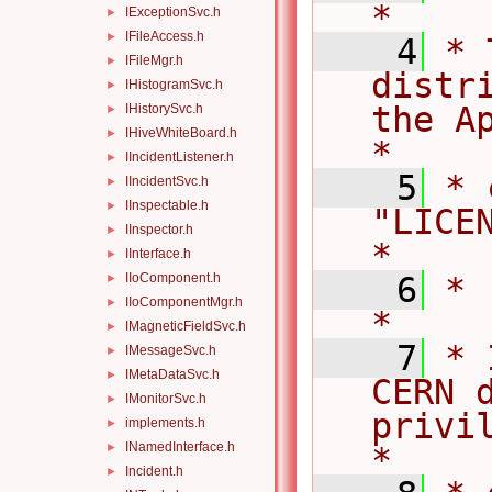
*
IExceptionSvc.h
►
IFileAccess.h
►
    4
* 
IFileMgr.h
►
distr
IHistogramSvc.h
►
the Ap
IHistorySvc.h
►
IHiveWhiteBoard.h
►
*
IIncidentListener.h
►
    5
* 
IIncidentSvc.h
►
IInspectable.h
►
"LICENSE".                     
IInspector.h
►
*
IInterface.h
►
IIoComponent.h
    6
*                                                                                   
►
IIoComponentMgr.h
►
*
IMagneticFieldSvc.h
►
    7
* 
IMessageSvc.h
►
IMetaDataSvc.h
►
CERN d
IMonitorSvc.h
►
privile
implements.h
►
INamedInterface.h
►
*
Incident.h
►