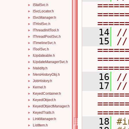
=====
IStatSvc.h
►
ISvcLocator.h
=====
►
ISvcManager.h
►
=====
ITHistSvc.h
►
   14
//
IThreadInitTool.h
►
IThreadPoolSvc.h
►
   15
// 
ITimelineSvc.h
►
=====
IToolSvc.h
►
IUpdateable.h
►
=====
IUpdateManagerSvc.h
►
=====
IValidity.h
►
   16
//
IVersHistoryObj.h
►
JobHistory.h
►
   17
// 
Kernel.h
►
=====
KeyedContainer.h
►
KeyedObject.h
►
=====
KeyedObjectManager.h
►
=====
KeyedTraits.h
►
   18
#i
LinkManager.h
►
ListItem.h
►