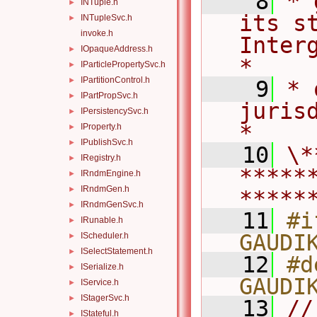
    8
* 
INTuple.h
►
its st
INTupleSvc.h
►
invoke.h
Intergo
IOpaqueAddress.h
►
*
IParticlePropertySvc.h
►
IPartitionControl.h
►
    9
* 
IPartPropSvc.h
►
jurisdiction.            
IPersistencySvc.h
►
*
IProperty.h
►
IPublishSvc.h
►
   10
\*
IRegistry.h
►
*****
IRndmEngine.h
►
IRndmGen.h
►
*****
IRndmGenSvc.h
►
   11
#i
IRunable.h
►
GAUDI
IScheduler.h
►
ISelectStatement.h
►
   12
#d
ISerialize.h
►
GAUDI
IService.h
►
IStagerSvc.h
►
   13
// 
IStateful.h
►