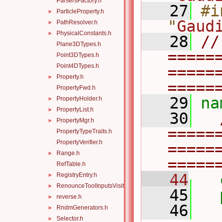
ParsersFactory.h
   27
#i
ParticleProperty.h
►
"
Gaud
PathResolver.h
►
PhysicalConstants.h
►
   28
// 
Plane3DTypes.h
=====
Point3DTypes.h
Point4DTypes.h
=====
Property.h
►
=====
PropertyFwd.h
   29
na
PropertyHolder.h
►
PropertyList.h
►
   30
PropertyMgr.h
►
=====
PropertyTypeTraits.h
PropertyVerifier.h
=====
Range.h
►
=====
RefTable.h
   44
RegistryEntry.h
►
RenounceToolInputsVisitor.h
►
   45
reverse.h
►
   46
RndmGenerators.h
►
Selector.h
►