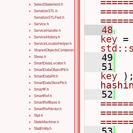
=====
SelectStatement.h
►
=====
SerializeSTL.h
►
SerializeSTLFwd.h
=====
Service.h
►
   48
ServiceHandle.h
►
key
 =
ServiceHistory.h
►
ServiceLocatorHelper.h
►
std::
SharedObjectsContainer.h
►
   49
Sleep.h
►
SmartDataLocator.h
►
   51
  
SmartDataObjectPtr.h
►
key
 )
SmartDataPtr.h
►
hashi
SmartDataStorePtr.h
►
SmartIF.h
►
   52
SmartRef.h
►
=====
SmartRefBase.h
►
SmartRefVector.h
►
=====
Stat.h
►
=====
StateMachine.h
►
   53
StatEntity.h
►