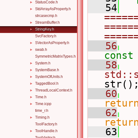
StatusCode.h
►
   54
StdArrayAsProperty.h
►
=====
strcasecmp.h
StreamBuffer.h
►
=====
StringKey.h
►
=====
SvcFactory.h
   56
SVectorAsProperty.h
►
swab.h
►
const
SymmetricMatrixTypes.h
   58
System.h
►
SystemBase.h
►
std::
SystemOfUnits.h
►
str()
TaggedBool.h
►
ThreadLocalContext.h
   60
►
Time.h
►
retur
Time.icpp
►
   62
time_r.h
Timing.h
►
retur
ToolFactory.h
   63
ToolHandle.h
►
ToolVisitor.h