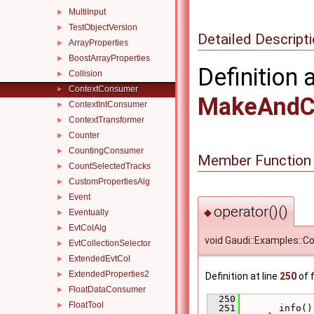
MultiInput
►
TestObjectVersion
►
Detailed Descript
ArrayProperties
►
BoostArrayProperties
►
Definition 
Collision
►
ContextConsumer
►
MakeAndC
ContextIntConsumer
►
ContextTransformer
►
Counter
►
CountingConsumer
►
Member Function
CountSelectedTracks
►
CustomPropertiesAlg
►
Event
►
operator()()
◆
Eventually
►
EvtColAlg
►
void Gaudi::Examples::C
EvtCollectionSelector
►
ExtendedEvtCol
►
ExtendedProperties2
►
Definition at line
250
of f
FloatDataConsumer
►
  250
             
FloatTool
►
  251
       info()