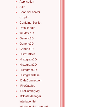
Application
►
Axis
►
BootSvcLocator
►
c_opt_t
ContainerSection
►
DataHandle
►
fullMatch_t
►
Generic1D
►
Generic2D
►
Generic3D
►
Histo1DDef
►
Histogram1D
►
Histogram2D
►
Histogram3D
►
HistogramBase
►
IDataConnection
►
IFileCatalog
►
IFileCatalogMgr
►
IIODataManager
►
interface_list
interface_list_append