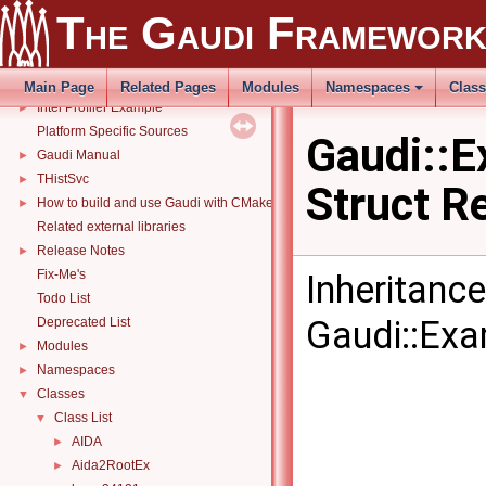
The Gaudi Framework
▼
The Gaudi Framewor
Gaudi Software Framework
Changelog
►
Changelog
►
Main Page
Related Pages
Modules
Namespaces
Clas
Intel Profiler Example
►
Platform Specific Sources
Gaudi::
Gaudi Manual
►
THistSvc
►
Struct R
How to build and use Gaudi with CMake
►
Related external libraries
Release Notes
►
Fix-Me's
Inheritanc
Todo List
Gaudi::Ex
Deprecated List
Modules
►
Namespaces
►
Classes
▼
Class List
▼
AIDA
►
Aida2RootEx
►