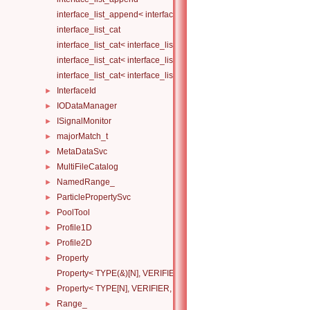
interface_list_append< interface_list< Is... >, I >
interface_list_cat
interface_list_cat< interface_list< I... > >
interface_list_cat< interface_list< I1... >, interface_list< I2... > >
interface_list_cat< interface_list< I1... >, interface_list< I2... >, Others.
InterfaceId
►
IODataManager
►
ISignalMonitor
►
majorMatch_t
►
MetaDataSvc
►
MultiFileCatalog
►
NamedRange_
►
ParticlePropertySvc
►
PoolTool
►
Profile1D
►
Profile2D
►
Property
►
Property< TYPE(&)[N], VERIFIER, HANDLERS >
Property< TYPE[N], VERIFIER, HANDLERS >
►
Range_
►