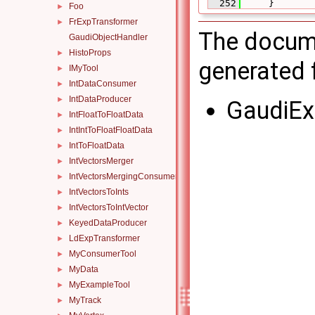
  252
     }
Foo
►
FrExpTransformer
►
The docume
GaudiObjectHandler
HistoProps
►
generated f
IMyTool
►
IntDataConsumer
►
IntDataProducer
►
GaudiEx
IntFloatToFloatData
►
IntIntToFloatFloatData
►
IntToFloatData
►
IntVectorsMerger
►
IntVectorsMergingConsumer
►
IntVectorsToInts
►
IntVectorsToIntVector
►
KeyedDataProducer
►
LdExpTransformer
►
MyConsumerTool
►
MyData
►
MyExampleTool
►
MyTrack
►