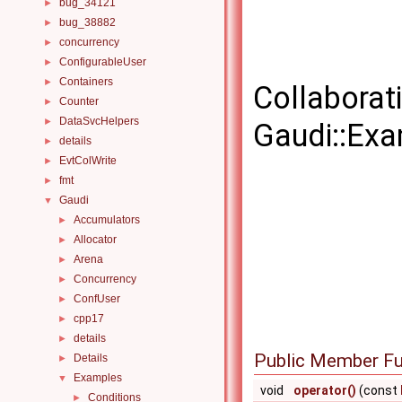
bug_34121
►
bug_38882
►
concurrency
►
ConfigurableUser
►
Containers
►
Collaborat
Counter
►
DataSvcHelpers
►
Gaudi::Ex
details
►
EvtColWrite
►
fmt
►
Gaudi
▼
Accumulators
►
Allocator
►
Arena
►
Concurrency
►
ConfUser
►
cpp17
►
details
►
Public Member Fu
Details
►
Examples
▼
void
operator()
(const
Conditions
►