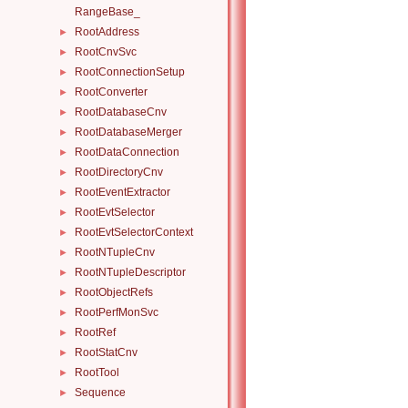
RangeBase_
RootAddress
►
RootCnvSvc
►
RootConnectionSetup
►
RootConverter
►
RootDatabaseCnv
►
RootDatabaseMerger
►
RootDataConnection
►
RootDirectoryCnv
►
RootEventExtractor
►
RootEvtSelector
►
RootEvtSelectorContext
►
RootNTupleCnv
►
RootNTupleDescriptor
►
RootObjectRefs
►
RootPerfMonSvc
►
RootRef
►
RootStatCnv
►
RootTool
►
Sequence
►