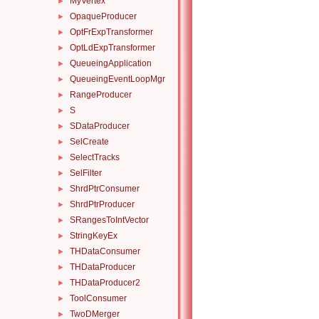
MyVertex
►
OpaqueProducer
►
OptFrExpTransformer
►
OptLdExpTransformer
►
QueueingApplication
►
QueueingEventLoopMgr
►
RangeProducer
►
S
►
SDataProducer
►
SelCreate
►
SelectTracks
►
SelFilter
►
ShrdPtrConsumer
►
ShrdPtrProducer
►
SRangesToIntVector
►
StringKeyEx
►
THDataConsumer
►
THDataProducer
►
THDataProducer2
►
ToolConsumer
►
TwoDMerger
►