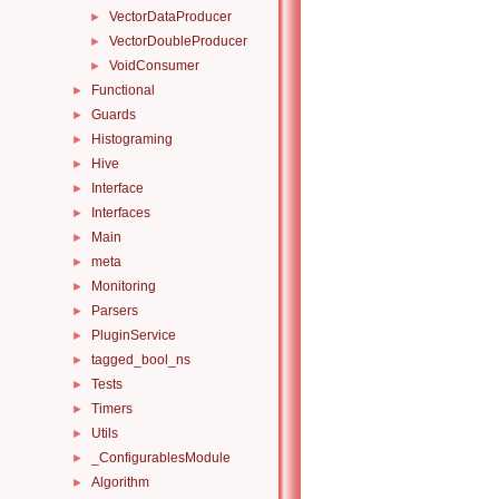
VectorDataProducer
►
VectorDoubleProducer
►
VoidConsumer
►
Functional
►
Guards
►
Histograming
►
Hive
►
Interface
►
Interfaces
►
Main
►
meta
►
Monitoring
►
Parsers
►
PluginService
►
tagged_bool_ns
►
Tests
►
Timers
►
Utils
►
_ConfigurablesModule
►
Algorithm
►