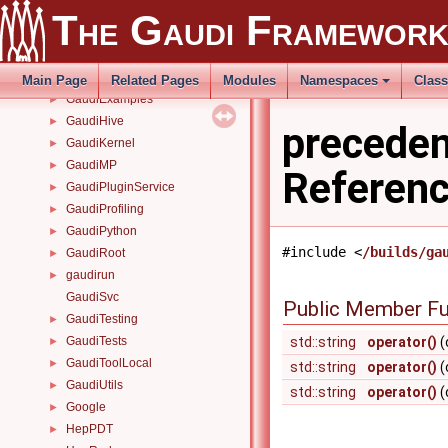
GaudiConfig
►
The Gaudi Framewor
GaudiConfig2
►
GaudiDict
►
GaudiEx
►
Main Page
Related Pages
Modules
Namespaces
Clas
GaudiExamples
►
GaudiHive
►
preceden
GaudiKernel
►
GaudiMP
►
Referen
GaudiPluginService
►
GaudiProfiling
►
GaudiPython
►
#include <
/builds/ga
GaudiRoot
►
gaudirun
►
GaudiSvc
Public Member Fu
GaudiTesting
►
GaudiTests
std::string
operator()
(
►
GaudiToolLocal
►
std::string
operator()
(
GaudiUtils
►
std::string
operator()
(
Google
►
HepPDT
►