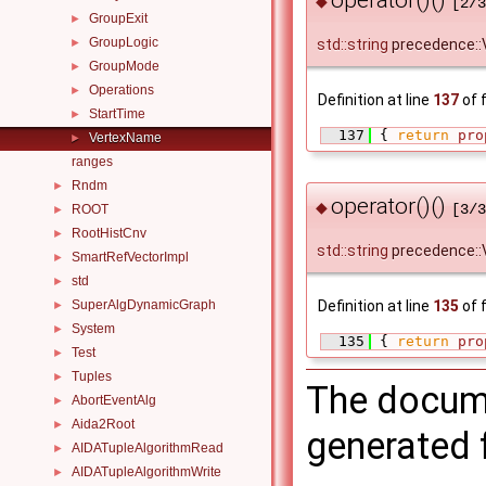
operator()()
◆
[2/3
GroupExit
►
GroupLogic
►
std::string
precedence::
GroupMode
►
Operations
►
Definition at line
137
of f
StartTime
►
  137
 { 
return
pro
VertexName
►
ranges
Rndm
►
operator()()
◆
[3/3
ROOT
►
RootHistCnv
►
std::string
precedence::
SmartRefVectorImpl
►
std
►
Definition at line
135
of f
SuperAlgDynamicGraph
►
System
►
  135
 { 
return
pro
Test
►
Tuples
►
The docume
AbortEventAlg
►
Aida2Root
►
generated f
AIDATupleAlgorithmRead
►
AIDATupleAlgorithmWrite
►