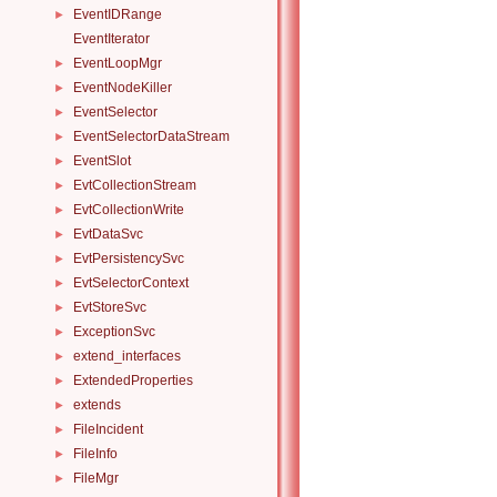
EventIDRange
►
EventIterator
EventLoopMgr
►
EventNodeKiller
►
EventSelector
►
EventSelectorDataStream
►
EventSlot
►
EvtCollectionStream
►
EvtCollectionWrite
►
EvtDataSvc
►
EvtPersistencySvc
►
EvtSelectorContext
►
EvtStoreSvc
►
ExceptionSvc
►
extend_interfaces
►
ExtendedProperties
►
extends
►
FileIncident
►
FileInfo
►
FileMgr
►