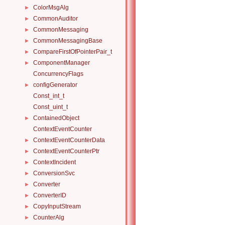
ColorMsgAlg
►
CommonAuditor
►
CommonMessaging
►
CommonMessagingBase
►
CompareFirstOfPointerPair_t
►
ComponentManager
►
ConcurrencyFlags
configGenerator
►
Const_int_t
Const_uint_t
ContainedObject
►
ContextEventCounter
ContextEventCounterData
►
ContextEventCounterPtr
►
ContextIncident
►
ConversionSvc
►
Converter
►
ConverterID
►
CopyInputStream
►
CounterAlg
►