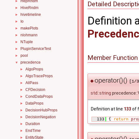
HepRndm
►
Detailed Descript
HiveRndm
►
hivetimeline
►
Definition 
Io
►
makePlots
►
Precedenc
nlohmann
►
NTuple
►
PluginServiceTest
►
pool
►
Member Function
precedence
▼
AlgoProps
►
AlgoTraceProps
►
operator()()
◆
[1/3
AllPass
►
CFDecision
►
std::string
precedence::
CondDataProps
►
DataProps
►
Definition at line
133
of f
DecisionHubProps
►
DecisionNegation
►
  133
 { 
return
pro
Duration
►
EndTime
►
EntityState
►