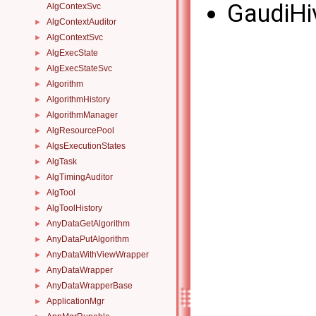
GaudiHi
AlgContexSvc
AlgContextAuditor
►
AlgContextSvc
►
AlgExecState
►
AlgExecStateSvc
►
Algorithm
►
AlgorithmHistory
►
AlgorithmManager
►
AlgResourcePool
►
AlgsExecutionStates
►
AlgTask
►
AlgTimingAuditor
►
AlgTool
►
AlgToolHistory
►
AnyDataGetAlgorithm
►
AnyDataPutAlgorithm
►
AnyDataWithViewWrapper
►
AnyDataWrapper
►
AnyDataWrapperBase
►
ApplicationMgr
►