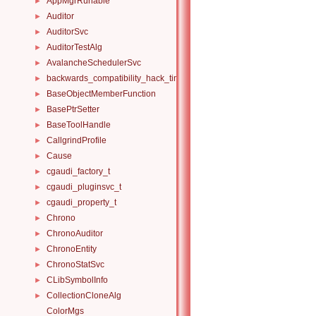
AppMgrRunable
►
Auditor
►
AuditorSvc
►
AuditorTestAlg
►
AvalancheSchedulerSvc
►
backwards_compatibility_hack_time_timespan
►
BaseObjectMemberFunction
►
BasePtrSetter
►
BaseToolHandle
►
CallgrindProfile
►
Cause
►
cgaudi_factory_t
►
cgaudi_pluginsvc_t
►
cgaudi_property_t
►
Chrono
►
ChronoAuditor
►
ChronoEntity
►
ChronoStatSvc
►
CLibSymbolInfo
►
CollectionCloneAlg
►
ColorMgs