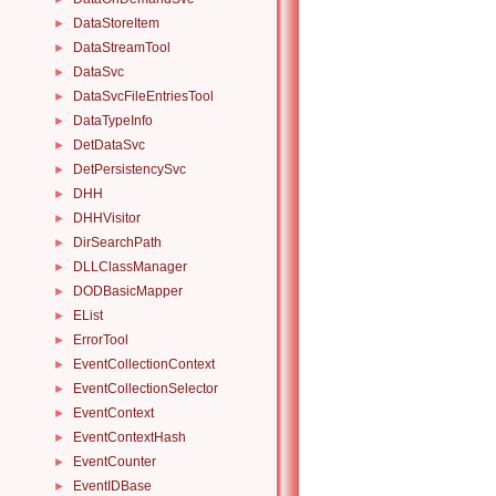
DataStoreItem
►
DataStreamTool
►
DataSvc
►
DataSvcFileEntriesTool
►
DataTypeInfo
►
DetDataSvc
►
DetPersistencySvc
►
DHH
►
DHHVisitor
►
DirSearchPath
►
DLLClassManager
►
DODBasicMapper
►
EList
►
ErrorTool
►
EventCollectionContext
►
EventCollectionSelector
►
EventContext
►
EventContextHash
►
EventCounter
►
EventIDBase
►