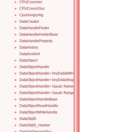
CPUCruncher
►
CPUCrunchSvc
►
CpuHungryAlg
►
DataCreator
►
DataHandleFinder
►
DataHandleHolderBase
►
DataHandleProperty
►
DataHistory
►
DataIncident
DataObject
►
DataObjectHandle
►
DataObjectHandle< AnyDataWithViewWrapper< View, Owned > >
►
DataObjectHandle< AnyDataWrapper< T > >
►
DataObjectHandle< Gaudi::NamedRange_< T > >
►
DataObjectHandle< Gaudi::Range_< T > >
►
DataObjectHandleBase
►
DataObjectReadHandle
►
DataObjectWriteHandle
►
DataObjID
►
DataObjID_Hasher
►
DataOnDemandSvc
►