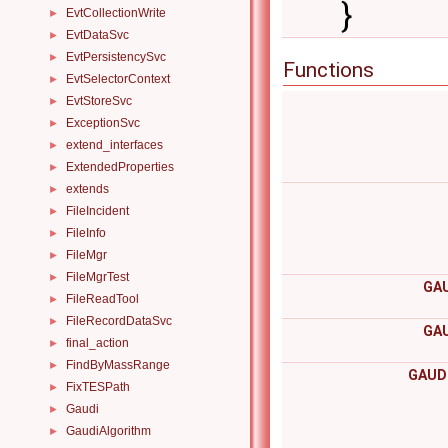
}
EvtCollectionWrite
►
EvtDataSvc
►
EvtPersistencySvc
►
Functions
EvtSelectorContext
►
EvtStoreSvc
►
ExceptionSvc
►
extend_interfaces
►
ExtendedProperties
►
extends
►
FileIncident
►
FileInfo
►
FileMgr
►
FileMgrTest
►
GAU
FileReadTool
►
FileRecordDataSvc
►
GAU
final_action
►
FindByMassRange
►
GAUDI
FixTESPath
►
Gaudi
►
GaudiAlgorithm
►