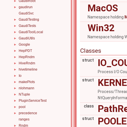
GaudiRoot
►
MacOS
gaudirun
►
GaudiSvc
Namespace holding
GaudiTesting
►
Win32
GaudiTests
►
GaudiToolLocal
►
Namespace holding Wi
GaudiUtils
►
Google
►
Classes
HepPDT
►
HepRndm
►
IO_CO
struct
HiveRndm
►
hivetimeline
►
Process I/O Co
Io
►
KERNE
struct
makePlots
►
nlohmann
►
Process/Threa
NTuple
►
NtQueryInforma
PluginServiceTest
►
PathRe
class
pool
►
precedence
►
POOLE
struct
ranges
Rndm
►