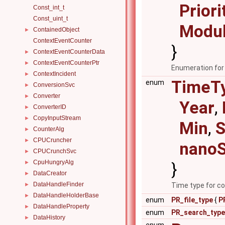
Prior
Const_int_t
Const_uint_t
Modu
ContainedObject
►
ContextEventCounter
}
ContextEventCounterData
►
ContextEventCounterPtr
►
Enumeration for
ContextIncident
►
TimeT
enum
ConversionSvc
►
Converter
►
Year
,
ConverterID
►
CopyInputStream
►
Min
,
S
CounterAlg
►
CPUCruncher
►
nano
CPUCrunchSvc
►
CpuHungryAlg
►
}
DataCreator
►
DataHandleFinder
►
Time type for c
DataHandleHolderBase
►
enum
PR_file_type
{
P
DataHandleProperty
►
enum
PR_search_type
DataHistory
►