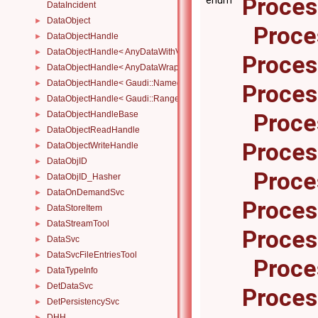
Proce
enum
DataIncident
DataObject
►
Proce
DataObjectHandle
►
DataObjectHandle< AnyDataWithViewWrapper< View, Owned > >
►
Proces
DataObjectHandle< AnyDataWrapper< T > >
►
DataObjectHandle< Gaudi::NamedRange_< T > >
►
Proce
DataObjectHandle< Gaudi::Range_< T > >
►
DataObjectHandleBase
Proce
►
DataObjectReadHandle
►
Proces
DataObjectWriteHandle
►
DataObjID
►
Proce
DataObjID_Hasher
►
DataOnDemandSvc
►
Proce
DataStoreItem
►
DataStreamTool
►
Proces
DataSvc
►
DataSvcFileEntriesTool
►
Proce
DataTypeInfo
►
DetDataSvc
►
Proces
DetPersistencySvc
►
DHH
►