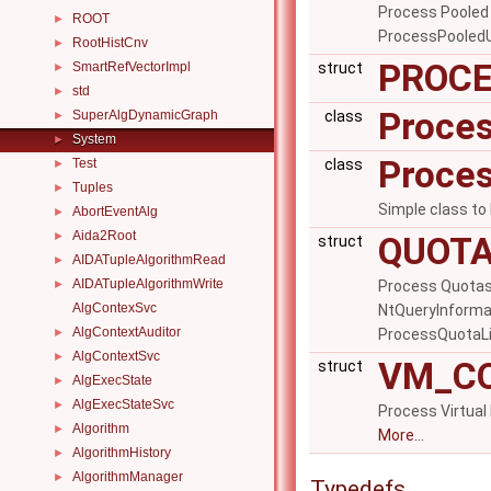
Process Pooled
ROOT
►
ProcessPooled
RootHistCnv
►
PROCE
SmartRefVectorImpl
struct
►
std
►
Proces
SuperAlgDynamicGraph
class
►
System
►
Proce
Test
class
►
Tuples
►
Simple class to
AbortEventAlg
►
Aida2Root
►
QUOTA
struct
AIDATupleAlgorithmRead
►
AIDATupleAlgorithmWrite
►
Process Quotas
AlgContexSvc
NtQueryInforma
AlgContextAuditor
►
ProcessQuotaL
AlgContextSvc
►
VM_C
struct
AlgExecState
►
AlgExecStateSvc
►
Process Virtua
Algorithm
►
More...
AlgorithmHistory
►
AlgorithmManager
►
Typedefs