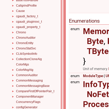
BaseToolHandle
►
CallgrindProfile
►
Cause
►
cgaudi_factory_t
►
Enumerations
cgaudi_pluginsvc_t
►
cgaudi_property_t
►
Memor
enum
Chrono
►
ChronoAuditor
►
Byte
,
ChronoEntity
►
TByte
ChronoStatSvc
►
CLibSymbolInfo
►
}
CollectionCloneAlg
►
ColorMgs
Unit of memory.
ColorMsgAlg
►
CommonAuditor
►
enum
ModuleType
{
U
CommonMessaging
►
InfoTy
enum
CommonMessagingBase
►
CompareFirstOfPointerPair_t
NoFe
►
ComponentManager
►
Proces
ConcurrencyFlags
configGenerator
►