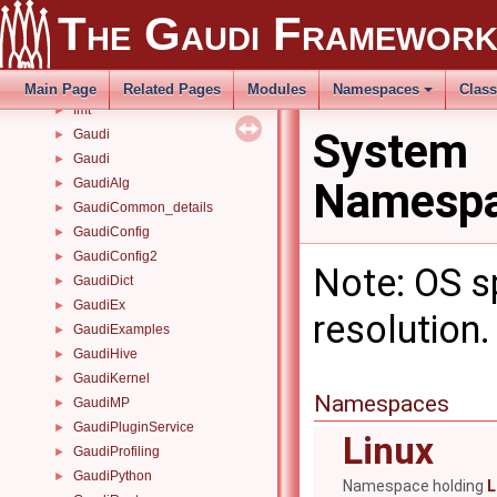
ConfigurableUser
►
The Gaudi Framewor
Containers
►
DataSvcHelpers
►
details
►
Main Page
Related Pages
Modules
Namespaces
Clas
fmt
►
System
Gaudi
►
Gaudi
►
Namespa
GaudiAlg
►
GaudiCommon_details
►
GaudiConfig
►
GaudiConfig2
►
Note: OS sp
GaudiDict
►
GaudiEx
►
resolution
GaudiExamples
►
GaudiHive
►
GaudiKernel
►
Namespaces
GaudiMP
►
GaudiPluginService
►
Linux
GaudiProfiling
►
GaudiPython
►
Namespace holding
L