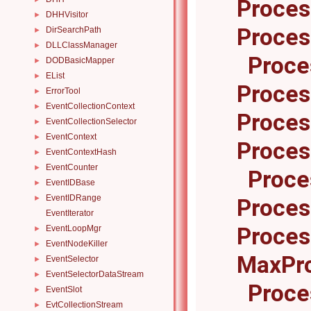
Proces
DHHVisitor
►
Proce
DirSearchPath
►
DLLClassManager
►
Proc
DODBasicMapper
►
EList
►
Proces
ErrorTool
►
EventCollectionContext
►
Proces
EventCollectionSelector
►
EventContext
►
Proces
EventContextHash
►
EventCounter
►
Proce
EventIDBase
►
EventIDRange
►
Proces
EventIterator
Proces
EventLoopMgr
►
EventNodeKiller
►
MaxPro
EventSelector
►
EventSelectorDataStream
►
Proce
EventSlot
►
EvtCollectionStream
►