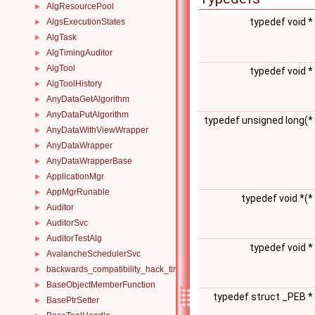
AlgResourcePool
►
typedef void *
AlgsExecutionStates
►
AlgTask
►
AlgTimingAuditor
►
AlgTool
►
typedef void *
AlgToolHistory
►
AnyDataGetAlgorithm
►
AnyDataPutAlgorithm
►
typedef unsigned long(*
AnyDataWithViewWrapper
►
AnyDataWrapper
►
AnyDataWrapperBase
►
ApplicationMgr
►
AppMgrRunable
►
typedef void *(*
Auditor
►
AuditorSvc
►
AuditorTestAlg
►
typedef void *
AvalancheSchedulerSvc
►
backwards_compatibility_hack_time_timespan
►
BaseObjectMemberFunction
►
typedef struct _PEB *
BasePtrSetter
►