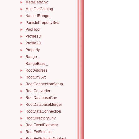
MetaDataSvc
►
MultiFileCatalog
►
NamedRange_
►
ParticlePropertySvc
►
PoolTool
►
Profile1D
►
Profile2D
►
Property
►
Range_
►
RangeBase_
RootAddress
►
RootCnvSvc
►
RootConnectionSetup
►
RootConverter
►
RootDatabaseCnv
►
RootDatabaseMerger
►
RootDataConnection
►
RootDirectoryCnv
►
RootEventExtractor
►
RootEvtSelector
►
RootEvtSelectorContext
►