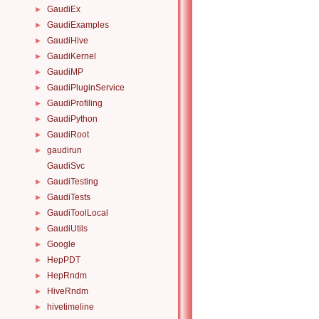
GaudiEx
►
GaudiExamples
►
GaudiHive
►
GaudiKernel
►
GaudiMP
►
GaudiPluginService
►
GaudiProfiling
►
GaudiPython
►
GaudiRoot
►
gaudirun
►
GaudiSvc
GaudiTesting
►
GaudiTests
►
GaudiToolLocal
►
GaudiUtils
►
Google
►
HepPDT
►
HepRndm
►
HiveRndm
►
hivetimeline
►