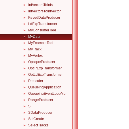
IntVectorsToInts
►
IntVectorsToIntVector
►
KeyedDataProducer
►
LdExpTransformer
►
MyConsumerTool
►
MyData
►
MyExampleTool
►
MyTrack
►
MyVertex
►
OpaqueProducer
►
OptFrExpTransformer
►
OptLdExpTransformer
►
Prescaler
►
QueueingApplication
►
QueueingEventLoopMgr
►
RangeProducer
►
S
►
SDataProducer
►
SelCreate
►
SelectTracks
►