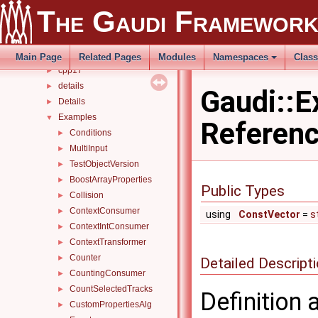
Allocator
►
The Gaudi Framewor
Arena
►
Concurrency
►
ConfUser
►
Main Page
Related Pages
Modules
Namespaces
Clas
cpp17
►
details
►
Gaudi::E
Details
►
Examples
▼
Referen
Conditions
►
MultiInput
►
TestObjectVersion
►
BoostArrayProperties
►
Public Types
Collision
►
ContextConsumer
►
using
ConstVector
=
s
ContextIntConsumer
►
ContextTransformer
►
Counter
►
Detailed Descript
CountingConsumer
►
CountSelectedTracks
►
Definition 
CustomPropertiesAlg
►