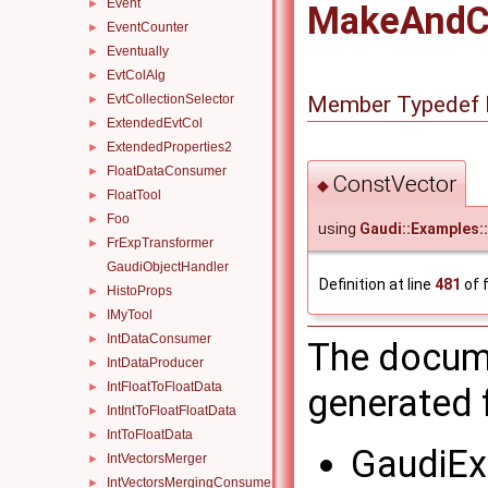
Event
►
MakeAndC
EventCounter
►
Eventually
►
EvtColAlg
►
Member Typedef 
EvtCollectionSelector
►
ExtendedEvtCol
►
ExtendedProperties2
►
FloatDataConsumer
►
ConstVector
◆
FloatTool
►
Foo
►
using
Gaudi::Examples:
FrExpTransformer
►
GaudiObjectHandler
Definition at line
481
of f
HistoProps
►
IMyTool
►
IntDataConsumer
►
The docume
IntDataProducer
►
IntFloatToFloatData
►
generated f
IntIntToFloatFloatData
►
IntToFloatData
►
GaudiEx
IntVectorsMerger
►
IntVectorsMergingConsumer
►