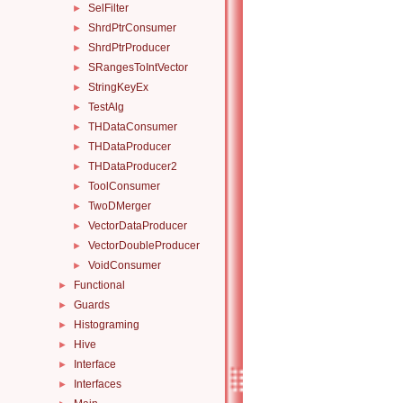
SelFilter
►
ShrdPtrConsumer
►
ShrdPtrProducer
►
SRangesToIntVector
►
StringKeyEx
►
TestAlg
►
THDataConsumer
►
THDataProducer
►
THDataProducer2
►
ToolConsumer
►
TwoDMerger
►
VectorDataProducer
►
VectorDoubleProducer
►
VoidConsumer
►
Functional
►
Guards
►
Histograming
►
Hive
►
Interface
►
Interfaces
►