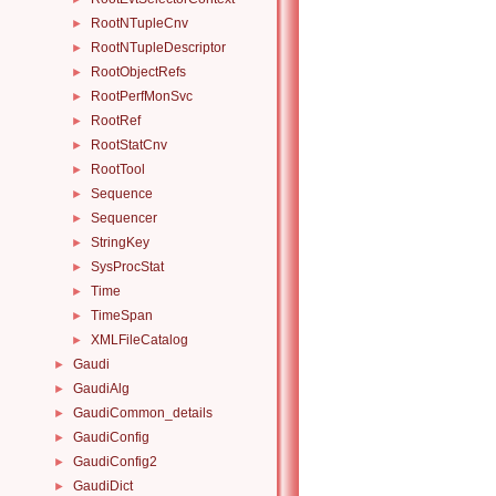
RootNTupleCnv
►
RootNTupleDescriptor
►
RootObjectRefs
►
RootPerfMonSvc
►
RootRef
►
RootStatCnv
►
RootTool
►
Sequence
►
Sequencer
►
StringKey
►
SysProcStat
►
Time
►
TimeSpan
►
XMLFileCatalog
►
Gaudi
►
GaudiAlg
►
GaudiCommon_details
►
GaudiConfig
►
GaudiConfig2
►
GaudiDict
►