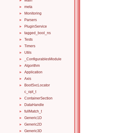
Main
►
meta
►
Monitoring
►
Parsers
►
PluginService
►
tagged_bool_ns
►
Tests
►
Timers
►
Utils
►
_ConfigurablesModule
►
Algorithm
►
Application
►
Axis
►
BootSvcLocator
►
c_opt_t
ContainerSection
►
DataHandle
►
fullMatch_t
►
Generic1D
►
Generic2D
►
Generic3D
►