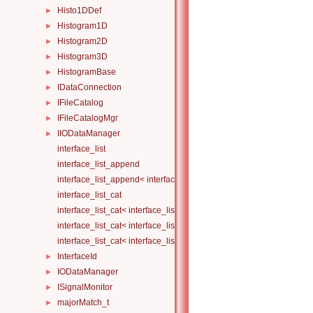
Histo1DDef
►
Histogram1D
►
Histogram2D
►
Histogram3D
►
HistogramBase
►
IDataConnection
►
IFileCatalog
►
IFileCatalogMgr
►
IIODataManager
►
interface_list
interface_list_append
interface_list_append< interface_list< Is... >, I >
interface_list_cat
interface_list_cat< interface_list< I... > >
interface_list_cat< interface_list< I1... >, interface_list< I2... > >
interface_list_cat< interface_list< I1... >, interface_list< I2... >, Others.
InterfaceId
►
IODataManager
►
ISignalMonitor
►
majorMatch_t
►