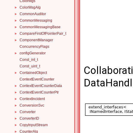
ColorMgs
ColorMsgAlg
►
CommonAuditor
►
CommonMessaging
►
CommonMessagingBase
►
CompareFirstOfPointerPair_t
►
ComponentManager
►
ConcurrencyFlags
configGenerator
►
Const_int_t
Const_uint_t
Collaborat
ContainedObject
►
DataHandl
ContextEventCounter
ContextEventCounterData
►
ContextEventCounterPtr
►
ContextIncident
►
ConversionSvc
►
Converter
►
ConverterID
►
CopyInputStream
►
CounterAlg
►