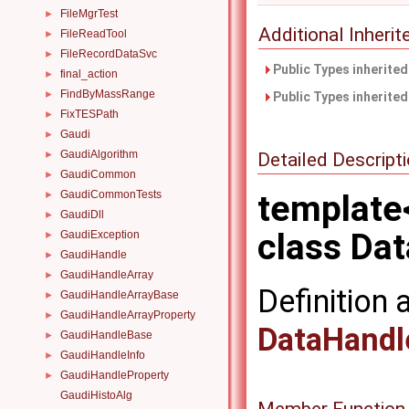
FileMgrTest
►
Additional Inher
FileReadTool
►
FileRecordDataSvc
►
Public Types inherite
final_action
►
FindByMassRange
►
Public Types inherite
FixTESPath
►
Gaudi
►
GaudiAlgorithm
Detailed Descript
►
GaudiCommon
►
GaudiCommonTests
template
►
GaudiDll
►
class Da
GaudiException
►
GaudiHandle
►
GaudiHandleArray
►
Definition 
GaudiHandleArrayBase
►
GaudiHandleArrayProperty
►
DataHandl
GaudiHandleBase
►
GaudiHandleInfo
►
GaudiHandleProperty
►
GaudiHistoAlg