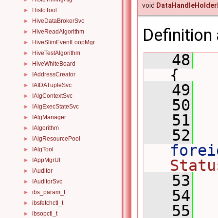
void
DataHandleHolder
HistoTool
►
HiveDataBrokerSvc
►
Definition 
HiveReadAlgorithm
►
HiveSlimEventLoopMgr
►
HiveTestAlgorithm
►
   48
HiveWhiteBoard
►
{
IAddressCreator
►
   49
IAIDATupleSvc
►
IAlgContextSvc
►
   50
IAlgExecStateSvc
►
   51
IAlgManager
►
IAlgorithm
►
   52
IAlgResourcePool
►
forei
IAlgTool
►
Statu
IAppMgrUI
►
IAuditor
►
   53
  
IAuditorSvc
►
   54
ibs_param_t
►
ibsfetchctl_t
►
   55
ibsopctl_t
►