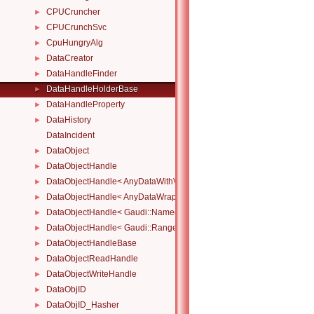
CPUCruncher
►
CPUCrunchSvc
►
CpuHungryAlg
►
DataCreator
►
DataHandleFinder
►
DataHandleHolderBase
►
DataHandleProperty
►
DataHistory
►
DataIncident
DataObject
►
DataObjectHandle
►
DataObjectHandle< AnyDataWithViewWrapper< View, Owned > >
►
DataObjectHandle< AnyDataWrapper< T > >
►
DataObjectHandle< Gaudi::NamedRange_< T > >
►
DataObjectHandle< Gaudi::Range_< T > >
►
DataObjectHandleBase
►
DataObjectReadHandle
►
DataObjectWriteHandle
►
DataObjID
►
DataObjID_Hasher
►