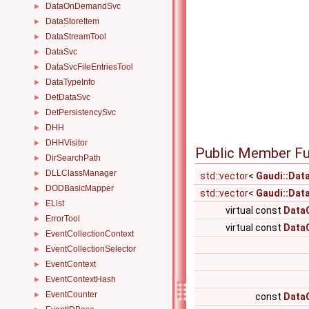
DataOnDemandSvc
►
DataStoreItem
►
DataStreamTool
►
DataSvc
►
DataSvcFileEntriesTool
►
DataTypeInfo
►
DetDataSvc
►
DetPersistencySvc
►
DHH
►
DHHVisitor
►
Public Member Fu
DirSearchPath
►
DLLClassManager
►
std::vector
<
Gaudi::Dat
DODBasicMapper
►
std::vector
<
Gaudi::Dat
EList
►
virtual const
DataO
ErrorTool
►
virtual const
DataO
EventCollectionContext
►
EventCollectionSelector
►
EventContext
►
EventContextHash
►
EventCounter
►
const
DataO