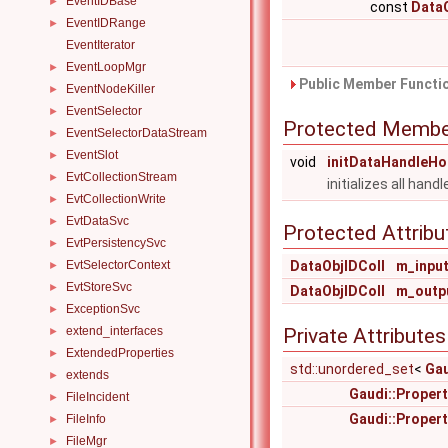
EventIDBase
►
const
DataO
EventIDRange
►
EventIterator
EventLoopMgr
►
Public Member Functio
EventNodeKiller
►
EventSelector
►
Protected Membe
EventSelectorDataStream
►
EventSlot
►
void
initDataHandleHo
EvtCollectionStream
►
initializes all han
EvtCollectionWrite
►
EvtDataSvc
►
Protected Attribu
EvtPersistencySvc
►
EvtSelectorContext
DataObjIDColl
m_inpu
►
EvtStoreSvc
►
DataObjIDColl
m_outp
ExceptionSvc
►
extend_interfaces
Private Attributes
►
ExtendedProperties
►
std::unordered_set
<
Gau
extends
►
Gaudi::Propert
FileIncident
►
Gaudi::Propert
FileInfo
►
FileMgr
►