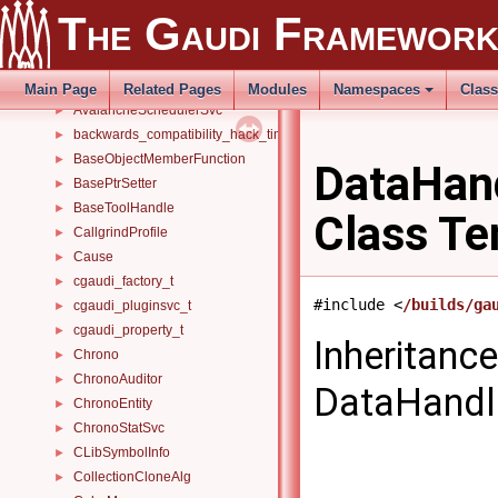
AppMgrRunable
►
The Gaudi Framewor
Auditor
►
AuditorSvc
►
AuditorTestAlg
►
Main Page
Related Pages
Modules
Namespaces
Clas
AvalancheSchedulerSvc
►
backwards_compatibility_hack_time_timespan
►
BaseObjectMemberFunction
►
DataHan
BasePtrSetter
►
BaseToolHandle
►
Class Te
CallgrindProfile
►
Cause
►
cgaudi_factory_t
►
#include <
/builds/ga
cgaudi_pluginsvc_t
►
cgaudi_property_t
►
Inheritanc
Chrono
►
ChronoAuditor
►
DataHandl
ChronoEntity
►
ChronoStatSvc
►
CLibSymbolInfo
►
CollectionCloneAlg
►