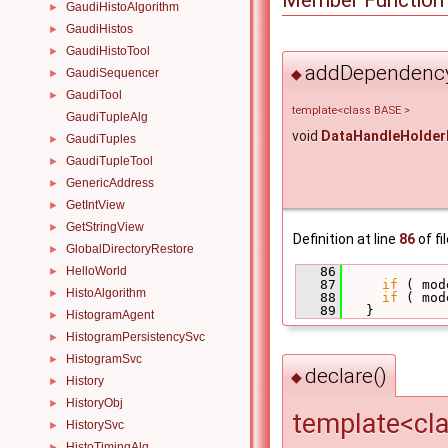
Member Function
GaudiHistoAlgorithm
►
GaudiHistos
►
GaudiHistoTool
►
addDependency
GaudiSequencer
◆
►
GaudiTool
►
template<class BASE >
GaudiTupleAlg
void
DataHandleHolder
GaudiTuples
►
GaudiTupleTool
►
GenericAddress
►
GetIntView
►
GetStringView
►
Definition at line
86
of fi
GlobalDirectoryRestore
►
HelloWorld
   86
             
►
   87
if
 ( mod
HistoAlgorithm
►
   88
if
 ( mod
   89
   }
HistogramAgent
►
HistogramPersistencySvc
►
HistogramSvc
►
declare()
◆
History
►
HistoryObj
►
template<cl
HistorySvc
►
HistoTimingAlg
►