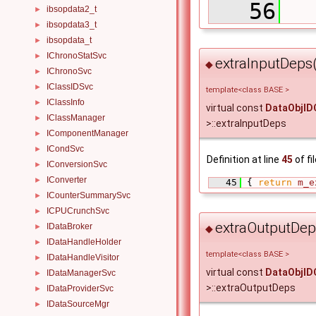
   56
  
ibsopdata2_t
►
ibsopdata3_t
►
ibsopdata_t
►
IChronoStatSvc
►
extraInputDeps(
◆
IChronoSvc
►
IClassIDSvc
►
template<class BASE >
IClassInfo
►
virtual const
DataObjID
IClassManager
►
>::extraInputDeps
IComponentManager
►
ICondSvc
►
Definition at line
45
of fi
IConversionSvc
►
IConverter
►
   45
 { 
return
m_e
ICounterSummarySvc
►
ICPUCrunchSvc
►
extraOutputDep
IDataBroker
►
◆
IDataHandleHolder
►
template<class BASE >
IDataHandleVisitor
►
virtual const
DataObjID
IDataManagerSvc
►
>::extraOutputDeps
IDataProviderSvc
►
IDataSourceMgr
►