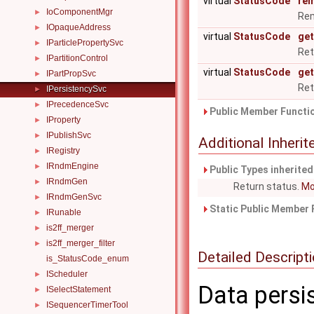
virtual
StatusCode
re
IoComponentMgr
►
Re
IOpaqueAddress
►
virtual
StatusCode
get
IParticlePropertySvc
►
Ret
IPartitionControl
►
virtual
StatusCode
get
IPartPropSvc
►
Ret
IPersistencySvc
►
IPrecedenceSvc
►
Public Member Functio
IProperty
►
IPublishSvc
►
Additional Inher
IRegistry
►
IRndmEngine
►
Public Types inherite
IRndmGen
►
Return status.
Mor
IRndmGenSvc
►
Static Public Member 
IRunable
►
is2ff_merger
►
is2ff_merger_filter
►
Detailed Descript
is_StatusCode_enum
IScheduler
►
Data persis
ISelectStatement
►
ISequencerTimerTool
►