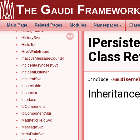
IFileMgr
►
The Gaudi Framewor
IGenericTool
►
IgHookTrace
►
IgHookTraceAlloc
►
Main Page
Related Pages
Modules
Namespaces
Clas
IHistogramSvc
►
IPersist
IHistorySvc
►
IHistoTool
►
Class Re
IHiveWhiteBoard
►
IInactiveMessageCounter
►
IIncidentAsyncTestSvc
►
IIncidentListener
►
#include <
GaudiKerne
IIncidentSvc
►
IInspectable
►
Inheritanc
IInspector
►
IInterface
►
IIoComponent
►
IIoComponentMgr
►
IMagneticFieldSvc
►
IMessageSvc
►
IMetaDataSvc
►