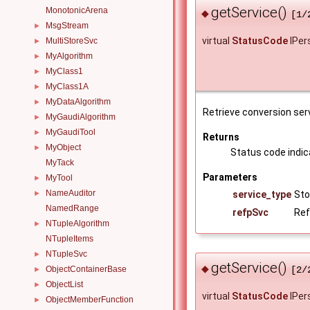
getService()
MonotonicArena
◆
[1/
MsgStream
►
virtual
StatusCode
IPer
MultiStoreSvc
►
MyAlgorithm
►
MyClass1
►
MyClass1A
►
MyDataAlgorithm
►
Retrieve conversion serv
MyGaudiAlgorithm
►
MyGaudiTool
►
Returns
MyObject
►
Status code indica
MyTack
Parameters
MyTool
►
NameAuditor
service_type
Sto
►
NamedRange
refpSvc
Ref
NTupleAlgorithm
►
NTupleItems
NTupleSvc
►
getService()
◆
ObjectContainerBase
[2/
►
ObjectList
►
virtual
StatusCode
IPer
ObjectMemberFunction
►