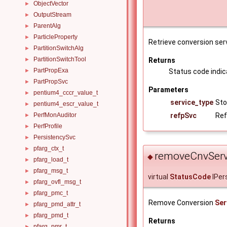
ObjectVector
►
OutputStream
►
ParentAlg
►
ParticleProperty
►
Retrieve conversion serv
PartitionSwitchAlg
►
PartitionSwitchTool
Returns
►
PartPropExa
Status code indica
►
PartPropSvc
►
Parameters
pentium4_cccr_value_t
►
service_type
Sto
pentium4_escr_value_t
►
refpSvc
Ref
PerfMonAuditor
►
PerfProfile
►
PersistencySvc
►
pfarg_ctx_t
►
removeCnvServ
◆
pfarg_load_t
►
pfarg_msg_t
►
virtual
StatusCode
IPer
pfarg_ovfl_msg_t
►
pfarg_pmc_t
►
Remove Conversion
Ser
pfarg_pmd_attr_t
►
pfarg_pmd_t
►
Returns
pfarg_pmr_t
►