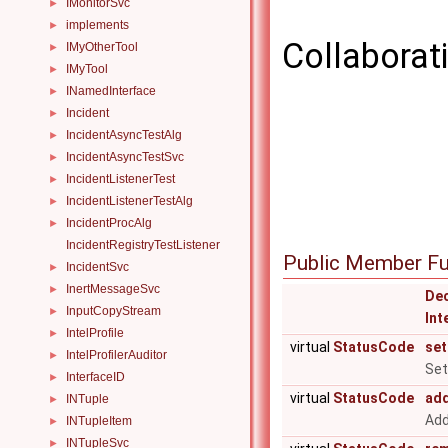
IMonitorSvc
►
implements
►
Collaborat
IMyOtherTool
►
IMyTool
►
INamedInterface
►
Incident
►
IncidentAsyncTestAlg
►
IncidentAsyncTestSvc
►
IncidentListenerTest
►
IncidentListenerTestAlg
►
IncidentProcAlg
►
IncidentRegistryTestListener
Public Member Fu
IncidentSvc
►
InertMessageSvc
►
Dec
InputCopyStream
►
Int
IntelProfile
►
virtual
StatusCode
set
IntelProfilerAuditor
►
Set
InterfaceID
►
virtual
StatusCode
ad
INTuple
►
Add
INTupleItem
►
INTupleSvc
►