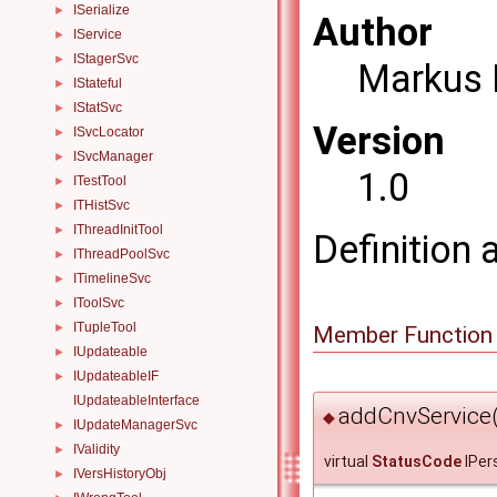
ISerialize
►
Author
IService
►
IStagerSvc
►
Markus 
IStateful
►
IStatSvc
►
Version
ISvcLocator
►
ISvcManager
►
1.0
ITestTool
►
ITHistSvc
►
IThreadInitTool
►
Definition 
IThreadPoolSvc
►
ITimelineSvc
►
IToolSvc
►
ITupleTool
►
Member Function
IUpdateable
►
IUpdateableIF
►
IUpdateableInterface
addCnvService(
◆
IUpdateManagerSvc
►
IValidity
►
virtual
StatusCode
IPer
IVersHistoryObj
►