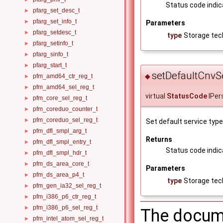
Status code indica
pfarg_set_desc_t
►
pfarg_set_info_t
►
Parameters
pfarg_setdesc_t
►
type
Storage tec
pfarg_setinfo_t
►
pfarg_sinfo_t
►
pfarg_start_t
►
setDefaultCnvSe
◆
pfm_amd64_ctr_reg_t
►
pfm_amd64_sel_reg_t
►
virtual
StatusCode
IPer
pfm_core_sel_reg_t
►
pfm_coreduo_counter_t
►
pfm_coreduo_sel_reg_t
►
Set default service type
pfm_dfl_smpl_arg_t
►
Returns
pfm_dfl_smpl_entry_t
►
Status code indica
pfm_dfl_smpl_hdr_t
►
pfm_ds_area_core_t
►
Parameters
pfm_ds_area_p4_t
►
type
Storage tec
pfm_gen_ia32_sel_reg_t
►
pfm_i386_p6_ctr_reg_t
►
pfm_i386_p6_sel_reg_t
►
The docume
pfm_intel_atom_sel_reg_t
►