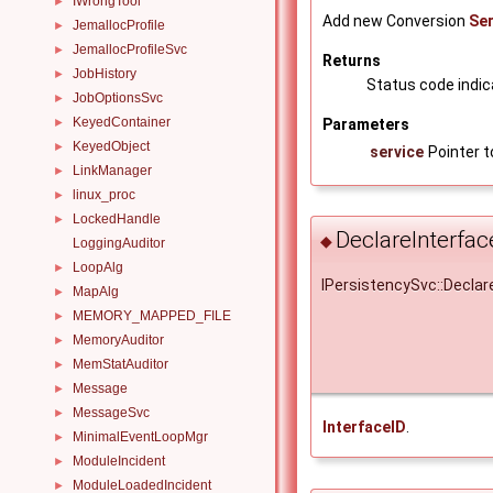
IWrongTool
►
Add new Conversion
Ser
JemallocProfile
►
JemallocProfileSvc
►
Returns
JobHistory
►
Status code indica
JobOptionsSvc
►
KeyedContainer
Parameters
►
KeyedObject
►
service
Pointer t
LinkManager
►
linux_proc
►
LockedHandle
►
DeclareInterfac
◆
LoggingAuditor
LoopAlg
►
IPersistencySvc::Declar
MapAlg
►
MEMORY_MAPPED_FILE
►
MemoryAuditor
►
MemStatAuditor
►
Message
►
MessageSvc
►
InterfaceID
.
MinimalEventLoopMgr
►
ModuleIncident
►
ModuleLoadedIncident
►