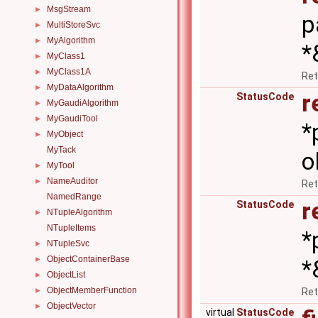
MsgStream
►
p
MultiStoreSvc
►
MyAlgorithm
►
*
MyClass1
►
MyClass1A
►
Ret
MyDataAlgorithm
►
r
StatusCode
MyGaudiAlgorithm
►
MyGaudiTool
►
*
MyObject
►
MyTack
o
MyTool
►
NameAuditor
►
Ret
NamedRange
r
StatusCode
NTupleAlgorithm
►
NTupleItems
*
NTupleSvc
►
ObjectContainerBase
►
*
ObjectList
►
ObjectMemberFunction
Ret
►
ObjectVector
►
virtual
StatusCode