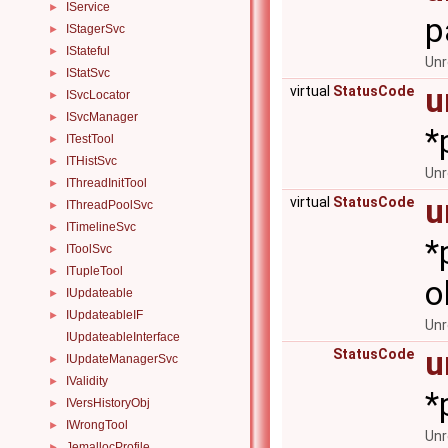
IService
►
p
IStagerSvc
►
IStateful
►
Unr
IStatSvc
►
u
virtual
StatusCode
ISvcLocator
►
ISvcManager
►
*
ITestTool
►
ITHistSvc
►
Unr
IThreadInitTool
►
u
virtual
StatusCode
IThreadPoolSvc
►
ITimelineSvc
►
*
IToolSvc
►
ITupleTool
►
o
IUpdateable
►
IUpdateableIF
►
Unr
IUpdateableInterface
u
StatusCode
IUpdateManagerSvc
►
IValidity
►
*
IVersHistoryObj
►
IWrongTool
►
Unr
JemallocProfile
►