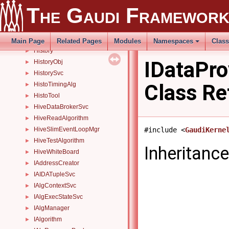
HistoAlgorithm
►
The Gaudi Framewor
HistogramAgent
►
HistogramPersistencySvc
►
HistogramSvc
►
Main Page
Related Pages
Modules
Namespaces
Clas
History
►
IDataPro
HistoryObj
►
HistorySvc
►
Class Re
HistoTimingAlg
►
HistoTool
►
HiveDataBrokerSvc
►
HiveReadAlgorithm
►
#include <
GaudiKerne
HiveSlimEventLoopMgr
►
HiveTestAlgorithm
►
Inheritanc
HiveWhiteBoard
►
IAddressCreator
►
IAIDATupleSvc
►
IAlgContextSvc
►
IAlgExecStateSvc
►
IAlgManager
►
IAlgorithm
►