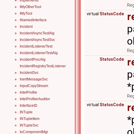
implements
►
Reg
IMyOtherTool
►
r
virtual
StatusCode
IMyTool
►
INamedInterface
►
p
Incident
►
IncidentAsyncTestAlg
►
o
IncidentAsyncTestSvc
►
IncidentListenerTest
►
Reg
IncidentListenerTestAlg
►
r
StatusCode
IncidentProcAlg
►
IncidentRegistryTestListener
p
IncidentSvc
►
InertMessageSvc
►
*
InputCopyStream
►
IntelProfile
►
Reg
IntelProfilerAuditor
►
r
virtual
StatusCode
InterfaceID
►
INTuple
►
*
INTupleItem
►
INTupleSvc
►
o
IoComponentMgr
►