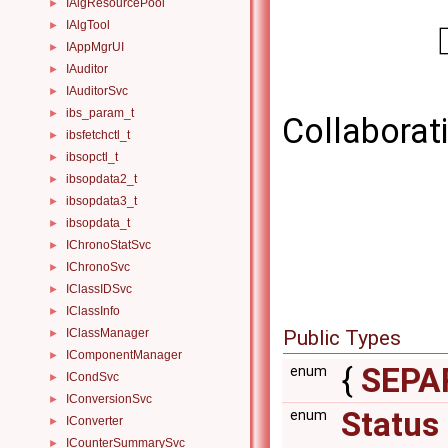
IAlgResourcePool
►
IAlgTool
►
IAppMgrUI
►
IAuditor
►
IAuditorSvc
►
ibs_param_t
►
Collaborat
ibsfetchctl_t
►
ibsopctl_t
►
ibsopdata2_t
►
ibsopdata3_t
►
ibsopdata_t
►
IChronoStatSvc
►
IChronoSvc
►
IClassIDSvc
►
IClassInfo
►
Public Types
IClassManager
►
IComponentManager
►
{
SEPA
enum
ICondSvc
►
IConversionSvc
►
Status
enum
IConverter
►
ICounterSummarySvc
►