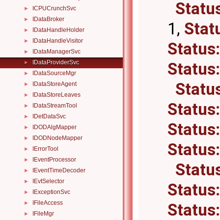
Statu
ICPUCrunchSvc
►
IDataBroker
►
1,
Stat
IDataHandleHolder
►
IDataHandleVisitor
►
Status
IDataManagerSvc
►
IDataProviderSvc
Status
►
IDataSourceMgr
►
Statu
IDataStoreAgent
►
IDataStoreLeaves
►
Status
IDataStreamTool
►
IDetDataSvc
►
Statu
IDODAlgMapper
►
IDODNodeMapper
►
Statu
IErrorTool
►
IEventProcessor
►
Statu
IEventTimeDecoder
►
IEvtSelector
►
Statu
IExceptionSvc
►
IFileAccess
►
Statu
IFileMgr
►