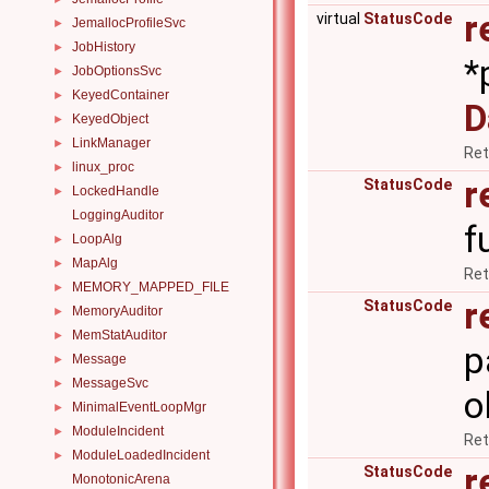
r
virtual
StatusCode
JemallocProfileSvc
►
JobHistory
►
*
JobOptionsSvc
►
KeyedContainer
►
D
KeyedObject
►
LinkManager
►
Ret
linux_proc
►
r
StatusCode
LockedHandle
►
LoggingAuditor
f
LoopAlg
►
MapAlg
►
Ret
MEMORY_MAPPED_FILE
►
r
StatusCode
MemoryAuditor
►
MemStatAuditor
►
p
Message
►
MessageSvc
►
o
MinimalEventLoopMgr
►
ModuleIncident
►
Ret
ModuleLoadedIncident
►
r
StatusCode
MonotonicArena