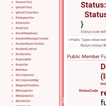
Statu
IGenericTool
►
IgHookTrace
►
Statu
IgHookTraceAlloc
►
IHistogramSvc
►
}
IHistorySvc
►
IHistoTool
►
Status code defi
IHiveWhiteBoard
►
IInactiveMessageCounter
►
Public Types inherite
IIncidentAsyncTestSvc
►
Return status.
M
IIncidentListener
►
IIncidentSvc
►
Public Member Fu
IInspectable
►
D
IInspector
►
IInterface
►
(
IIoComponent
►
IIoComponentMgr
►
Int
IMagneticFieldSvc
►
r
StatusCode
IMessageSvc
►
IMetaDataSvc
►
f
IMonitorSvc
►