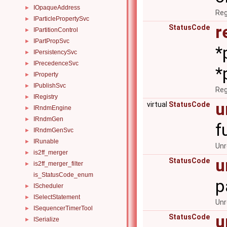
IOpaqueAddress
►
Reg
IParticlePropertySvc
►
r
StatusCode
IPartitionControl
►
IPartPropSvc
►
*
IPersistencySvc
►
IPrecedenceSvc
►
*
IProperty
►
IPublishSvc
►
Reg
IRegistry
►
u
virtual
StatusCode
IRndmEngine
►
IRndmGen
►
f
IRndmGenSvc
►
IRunable
►
Unr
is2ff_merger
►
u
StatusCode
is2ff_merger_filter
►
is_StatusCode_enum
p
IScheduler
►
ISelectStatement
►
Unr
ISequencerTimerTool
►
u
StatusCode
ISerialize
►