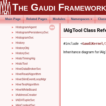
GetIntView
►
The Gaudi Framewor
GetStringView
►
GlobalDirectoryRestore
►
HelloWorld
►
Main Page
Related Pages
Modules
Namespaces
Clas
HistoAlgorithm
►
HistogramAgent
►
IAlgTool Class Ref
HistogramPersistencySvc
►
HistogramSvc
►
History
►
#include <
GaudiKernel/
HistoryObj
►
Inheritance diagram for IAlg
HistorySvc
►
HistoTimingAlg
►
HistoTool
►
HiveDataBrokerSvc
►
HiveReadAlgorithm
►
HiveSlimEventLoopMgr
►
HiveTestAlgorithm
►
HiveWhiteBoard
►
IAddressCreator
►
IAIDATupleSvc
►
IAlgContextSvc
►