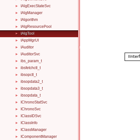
IAlgExecStateSvc
►
IAlgManager
►
IAlgorithm
►
IAlgResourcePool
►
IAlgTool
►
IAppMgrUI
►
IAuditor
►
IAuditorSvc
►
ibs_param_t
►
ibsfetchctl_t
►
ibsopctl_t
►
ibsopdata2_t
►
ibsopdata3_t
►
ibsopdata_t
►
IChronoStatSvc
►
IChronoSvc
►
IClassIDSvc
►
IClassInfo
►
IClassManager
►
IComponentManager
►