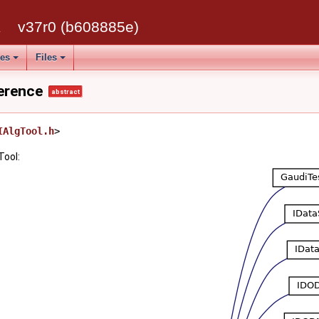
k
v37r0 (b608885e)
ses
Files
erence
abstract
IAlgTool.h
>
Tool: