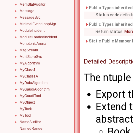
MemStatAuditor
►
Public Types inherite
Message
►
Status code definit
MessageSvc
►
Public Types inherite
MinimalEventLoopMgr
►
ModuleIncident
►
Return status.
More
ModuleLoadedIncident
►
Static Public Member 
MonotonicArena
MsgStream
►
MultiStoreSvc
►
Detailed Descript
MyAlgorithm
►
MyClass1
►
The ntuple 
MyClass1A
►
MyDataAlgorithm
►
MyGaudiAlgorithm
►
Export t
MyGaudiTool
►
MyObject
►
Extend t
MyTack
abstract
MyTool
►
NameAuditor
►
Book
NamedRange