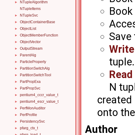
NTupleAlgorithm
►
Book 
NTupleItems
NTupleSvc
►
Acces
ObjectContainerBase
►
ObjectList
►
Save t
ObjectMemberFunction
►
ObjectVector
►
Write
OutputStream
►
ParentAlg
►
tuple.
ParticleProperty
►
PartitionSwitchAlg
►
Read
PartitionSwitchTool
►
PartPropExa
►
N tup
PartPropSvc
►
pentium4_cccr_value_t
►
created 
pentium4_escr_value_t
►
PerfMonAuditor
►
onto the
PerfProfile
►
PersistencySvc
►
Author
pfarg_ctx_t
►
pfarg_load_t
►