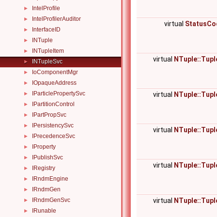
IntelProfile
►
IntelProfilerAuditor
►
virtual
StatusCo
InterfaceID
►
INTuple
►
INTupleItem
►
virtual
NTuple::Tupl
INTupleSvc
►
IoComponentMgr
►
IOpaqueAddress
►
IParticlePropertySvc
virtual
NTuple::Tupl
►
IPartitionControl
►
IPartPropSvc
►
IPersistencySvc
►
virtual
NTuple::Tupl
IPrecedenceSvc
►
IProperty
►
IPublishSvc
►
virtual
NTuple::Tupl
IRegistry
►
IRndmEngine
►
IRndmGen
►
virtual
NTuple::Tupl
IRndmGenSvc
►
IRunable
►