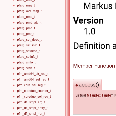
Markus 
pfarg_msg_t
►
pfarg_ovfl_msg_t
►
pfarg_pmc_t
►
Version
pfarg_pmd_attr_t
►
1.0
pfarg_pmd_t
►
pfarg_pmr_t
►
pfarg_set_desc_t
►
Definition 
pfarg_set_info_t
►
pfarg_setdesc_t
►
pfarg_setinfo_t
►
pfarg_sinfo_t
►
Member Function
pfarg_start_t
►
pfm_amd64_ctr_reg_t
►
pfm_amd64_sel_reg_t
►
access()
◆
pfm_core_sel_reg_t
►
pfm_coreduo_counter_t
►
virtual
NTuple::Tuple
* 
pfm_coreduo_sel_reg_t
►
pfm_dfl_smpl_arg_t
►
pfm_dfl_smpl_entry_t
►
pfm_dfl_smpl_hdr_t
►