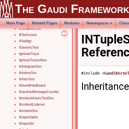
IErrorTool
►
The Gaudi Framewor
IEventProcessor
►
IEventTimeDecoder
►
IEvtSelector
►
Main Page
Related Pages
Modules
Namespaces
Clas
IExceptionSvc
►
INTupleS
IFileAccess
►
IFileMgr
►
Referen
IGenericTool
►
IgHookTrace
►
IgHookTraceAlloc
►
IHistogramSvc
►
#include <
GaudiKerne
IHistorySvc
►
IHistoTool
►
Inheritanc
IHiveWhiteBoard
►
IInactiveMessageCounter
►
IIncidentAsyncTestSvc
►
IIncidentListener
►
IIncidentSvc
►
IInspectable
►
IInspector
►