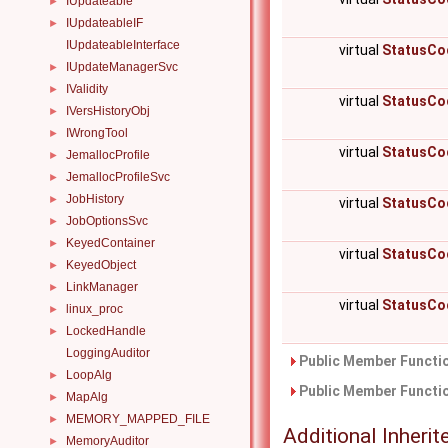
IUpdateable
►
IUpdateableIF
►
IUpdateableInterface
virtual
StatusCo
IUpdateManagerSvc
►
IValidity
►
virtual
StatusCo
IVersHistoryObj
►
IWrongTool
►
virtual
StatusCo
JemallocProfile
►
JemallocProfileSvc
►
JobHistory
►
virtual
StatusCo
JobOptionsSvc
►
KeyedContainer
►
virtual
StatusCo
KeyedObject
►
LinkManager
►
virtual
StatusCo
linux_proc
►
LockedHandle
►
LoggingAuditor
Public Member Functio
LoopAlg
►
Public Member Functio
MapAlg
►
MEMORY_MAPPED_FILE
►
Additional Inher
MemoryAuditor
►