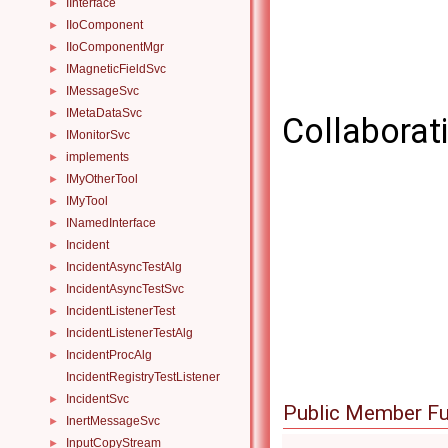
IInterface
►
IIoComponent
►
IIoComponentMgr
►
IMagneticFieldSvc
►
IMessageSvc
►
IMetaDataSvc
►
Collaborat
IMonitorSvc
►
implements
►
IMyOtherTool
►
IMyTool
►
INamedInterface
►
Incident
►
IncidentAsyncTestAlg
►
IncidentAsyncTestSvc
►
IncidentListenerTest
►
IncidentListenerTestAlg
►
IncidentProcAlg
►
IncidentRegistryTestListener
IncidentSvc
►
Public Member Fu
InertMessageSvc
►
InputCopyStream
►