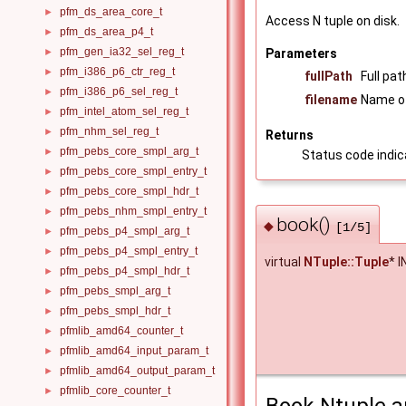
pfm_ds_area_core_t
►
Access N tuple on disk.
pfm_ds_area_p4_t
►
pfm_gen_ia32_sel_reg_t
Parameters
►
pfm_i386_p6_ctr_reg_t
►
fullPath
Full pat
pfm_i386_p6_sel_reg_t
►
filename
Name of 
pfm_intel_atom_sel_reg_t
►
pfm_nhm_sel_reg_t
►
Returns
pfm_pebs_core_smpl_arg_t
►
Status code indica
pfm_pebs_core_smpl_entry_t
►
pfm_pebs_core_smpl_hdr_t
►
pfm_pebs_nhm_smpl_entry_t
►
book()
◆
[1/5]
pfm_pebs_p4_smpl_arg_t
►
pfm_pebs_p4_smpl_entry_t
►
virtual
NTuple::Tuple
* 
pfm_pebs_p4_smpl_hdr_t
►
pfm_pebs_smpl_arg_t
►
pfm_pebs_smpl_hdr_t
►
pfmlib_amd64_counter_t
►
pfmlib_amd64_input_param_t
►
pfmlib_amd64_output_param_t
►
pfmlib_core_counter_t
►