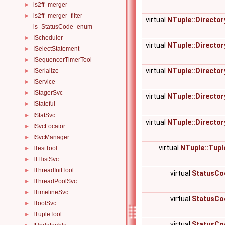
is2ff_merger
►
is2ff_merger_filter
►
virtual
NTuple::Director
is_StatusCode_enum
IScheduler
►
virtual
NTuple::Director
ISelectStatement
►
ISequencerTimerTool
►
virtual
NTuple::Director
ISerialize
►
IService
►
IStagerSvc
►
virtual
NTuple::Director
IStateful
►
IStatSvc
►
virtual
NTuple::Director
ISvcLocator
►
ISvcManager
►
virtual
NTuple::Tupl
ITestTool
►
ITHistSvc
►
IThreadInitTool
►
virtual
StatusCo
IThreadPoolSvc
►
ITimelineSvc
►
virtual
StatusCo
IToolSvc
►
ITupleTool
►
virtual
StatusCo