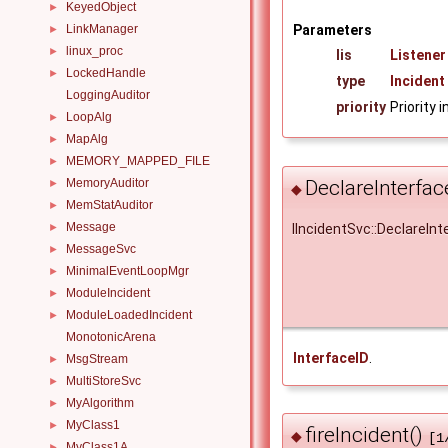
KeyedObject
►
LinkManager
Parameters
►
linux_proc
►
lis
Listener
LockedHandle
►
type
Incident
LoggingAuditor
priority
Priority 
LoopAlg
►
MapAlg
►
MEMORY_MAPPED_FILE
►
DeclareInterfac
MemoryAuditor
►
◆
MemStatAuditor
►
Message
IIncidentSvc::DeclareInt
►
MessageSvc
►
MinimalEventLoopMgr
►
ModuleIncident
►
ModuleLoadedIncident
►
MonotonicArena
InterfaceID
.
MsgStream
►
MultiStoreSvc
►
MyAlgorithm
►
MyClass1
►
fireIncident()
◆
[1
MyClass1A
►