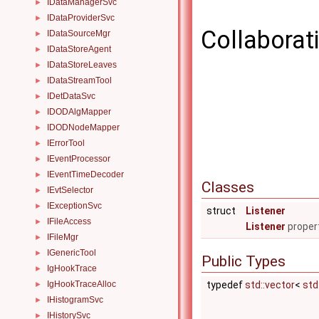
IDataManagerSvc
►
IDataProviderSvc
►
Collaborati
IDataSourceMgr
►
IDataStoreAgent
►
IDataStoreLeaves
►
IDataStreamTool
►
IDetDataSvc
►
IDODAlgMapper
►
IDODNodeMapper
►
IErrorTool
►
IEventProcessor
►
IEventTimeDecoder
►
Classes
IEvtSelector
►
IExceptionSvc
►
struct
Listener
IFileAccess
►
Listener
proper
IFileMgr
►
IGenericTool
►
Public Types
IgHookTrace
►
typedef
std::vector
<
std
IgHookTraceAlloc
►
IHistogramSvc
►
IHistorySvc
►