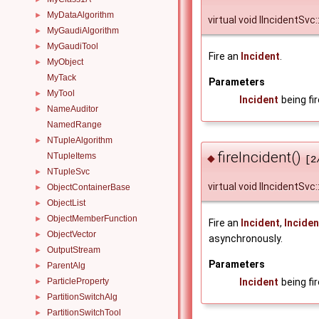
MyDataAlgorithm
►
virtual void IIncidentSvc:
MyGaudiAlgorithm
►
MyGaudiTool
►
Fire an
Incident
.
MyObject
►
MyTack
Parameters
MyTool
►
Incident
being fi
NameAuditor
►
NamedRange
NTupleAlgorithm
►
fireIncident()
NTupleItems
◆
[2
NTupleSvc
►
virtual void IIncidentSvc:
ObjectContainerBase
►
ObjectList
►
ObjectMemberFunction
►
Fire an
Incident
,
Inciden
ObjectVector
►
asynchronously.
OutputStream
►
Parameters
ParentAlg
►
Incident
being fi
ParticleProperty
►
PartitionSwitchAlg
►
PartitionSwitchTool
►