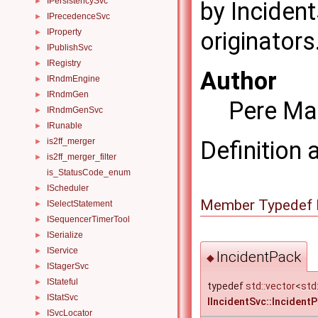
IPersistencySvc
►
by Incident
IPrecedenceSvc
►
IProperty
originators
►
IPublishSvc
►
IRegistry
►
Author
IRndmEngine
►
IRndmGen
►
Pere Ma
IRndmGenSvc
►
IRunable
►
is2ff_merger
Definition 
►
is2ff_merger_filter
►
is_StatusCode_enum
IScheduler
►
Member Typedef 
ISelectStatement
►
ISequencerTimerTool
►
ISerialize
►
IService
►
IncidentPack
◆
IStagerSvc
►
IStateful
►
typedef
std::vector
<
std:
IStatSvc
►
IIncidentSvc::Incident
ISvcLocator
►