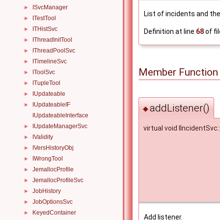
ISvcManager
►
List of incidents and the
ITestTool
►
ITHistSvc
►
Definition at line
68
of fi
IThreadInitTool
►
IThreadPoolSvc
►
ITimelineSvc
►
Member Function
IToolSvc
►
ITupleTool
►
IUpdateable
►
IUpdateableIF
►
addListener()
◆
IUpdateableInterface
IUpdateManagerSvc
►
virtual void IIncidentSvc
IValidity
►
IVersHistoryObj
►
IWrongTool
►
JemallocProfile
►
JemallocProfileSvc
►
JobHistory
►
JobOptionsSvc
►
KeyedContainer
►
Add listener.