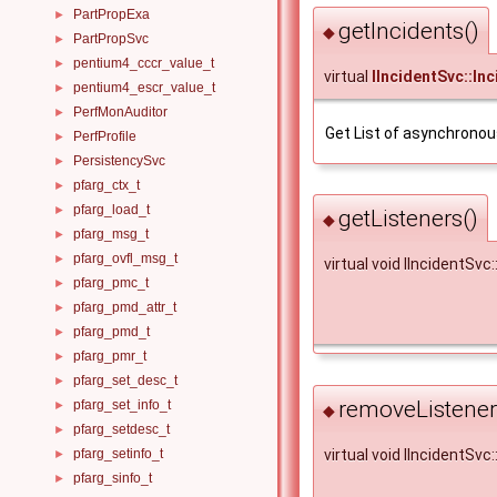
PartPropExa
►
getIncidents()
◆
PartPropSvc
►
pentium4_cccr_value_t
►
virtual
IIncidentSvc::In
pentium4_escr_value_t
►
PerfMonAuditor
►
Get List of asynchronous
PerfProfile
►
PersistencySvc
►
pfarg_ctx_t
►
pfarg_load_t
►
getListeners()
◆
pfarg_msg_t
►
pfarg_ovfl_msg_t
►
virtual void IIncidentSvc
pfarg_pmc_t
►
pfarg_pmd_attr_t
►
pfarg_pmd_t
►
pfarg_pmr_t
►
pfarg_set_desc_t
►
removeListener
pfarg_set_info_t
►
◆
pfarg_setdesc_t
►
virtual void IIncidentSv
pfarg_setinfo_t
►
pfarg_sinfo_t
►