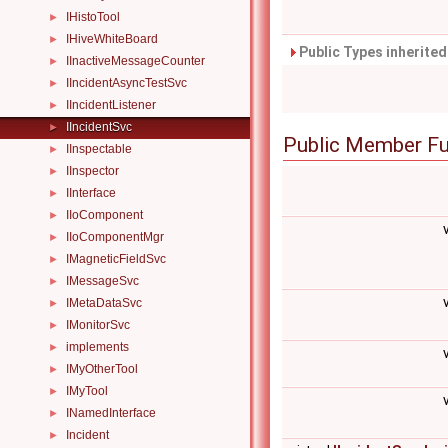
IHistoTool
►
IHiveWhiteBoard
►
Public Types inherite
IInactiveMessageCounter
►
IIncidentAsyncTestSvc
►
IIncidentListener
►
IIncidentSvc
►
Public Member Fu
IInspectable
►
IInspector
►
IInterface
►
IIoComponent
►
IIoComponentMgr
►
IMagneticFieldSvc
►
IMessageSvc
►
IMetaDataSvc
►
IMonitorSvc
►
implements
►
IMyOtherTool
►
IMyTool
►
INamedInterface
►
Incident
►