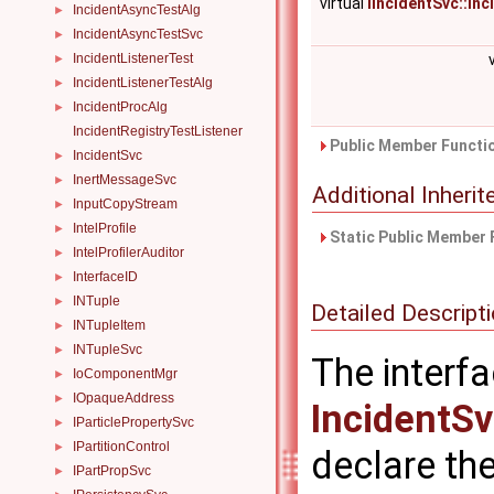
virtual
IIncidentSvc::In
IncidentAsyncTestAlg
►
IncidentAsyncTestSvc
►
IncidentListenerTest
►
IncidentListenerTestAlg
►
IncidentProcAlg
►
IncidentRegistryTestListener
Public Member Functio
IncidentSvc
►
InertMessageSvc
►
Additional Inher
InputCopyStream
►
IntelProfile
►
Static Public Member 
IntelProfilerAuditor
►
InterfaceID
►
INTuple
►
Detailed Descript
INTupleItem
►
INTupleSvc
►
The interf
IoComponentMgr
►
IOpaqueAddress
►
IncidentS
IParticlePropertySvc
►
IPartitionControl
►
declare th
IPartPropSvc
►