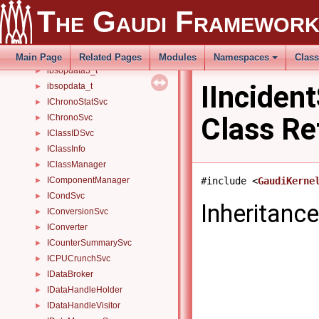
ibs_param_t
►
The Gaudi Framewor
ibsfetchctl_t
►
ibsopctl_t
►
ibsopdata2_t
►
Main Page
Related Pages
Modules
Namespaces
Clas
ibsopdata3_t
►
IInciden
ibsopdata_t
►
IChronoStatSvc
►
Class Re
IChronoSvc
►
IClassIDSvc
►
IClassInfo
►
IClassManager
►
#include <
GaudiKerne
IComponentManager
►
ICondSvc
►
Inheritance
IConversionSvc
►
IConverter
►
ICounterSummarySvc
►
ICPUCrunchSvc
►
IDataBroker
►
IDataHandleHolder
►
IDataHandleVisitor
►